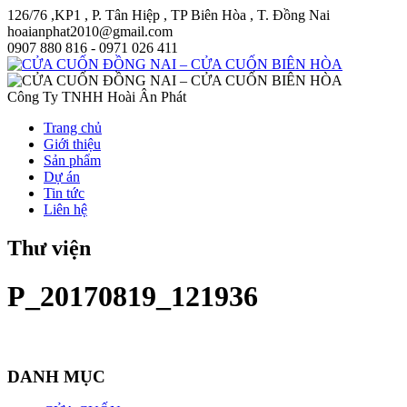
126/76 ,KP1 , P. Tân Hiệp , TP Biên Hòa , T. Đồng Nai
hoaianphat2010@gmail.com
0907 880 816 - 0971 026 411
Công Ty TNHH Hoài Ân Phát
Trang chủ
Giới thiệu
Sản phẩm
Dự án
Tin tức
Liên hệ
Thư viện
P_20170819_121936
DANH MỤC