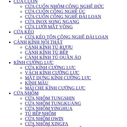
CỬA CUỐN
CỬA CUỐN NHÔM CÔNG NGHỆ ĐỨC
CỬA CUỐN CÔNG NGHỆ ÚC
CỬA CUỐN CÔNG NGHỆ ĐÀI LOAN
CỬA INOX SONG NGANG
CỬA LƯỚI MẮT VÕNG
CỬA KÉO
CỬA KÉO TÔN CÔNG NGHỆ ĐÀI LOAN
CÁNH KÍNH NỘI THẤT
CÁNH KÍNH TỦ RƯỢU
CÁNH KÍNH TỦ BẾP
CÁNH KÍNH TỦ QUẦN ÁO
KÍNH CƯỜNG LỰC
CỬA KÍNH CƯỜNG LỰC
VÁCH KÍNH CƯỜNG LỰC
MẶT DỰNG KÍNH CƯỜNG LỰC
KÍNH MÀU
MÁI CHE KÍNH CƯỜNG LỰC
CỬA NHÔM
CỬA NHÔM TUNGSHIN
CỬA NHÔM TUNGKUANG
CỬA NHÔM YINGHUA
TỦ BẾP NHÔM
CỬA NHÔM OWIN
CỬA NHÔM XINGFA