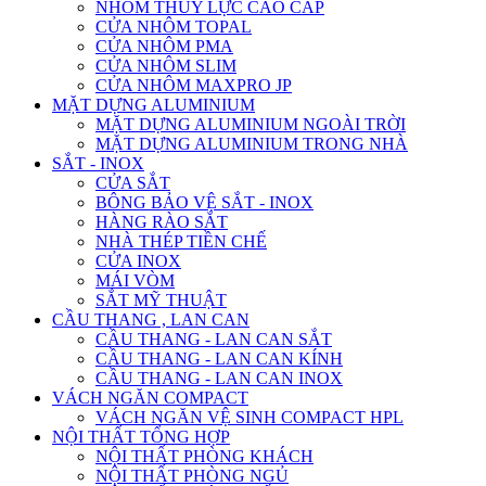
NHÔM THỦY LỰC CAO CẤP
CỬA NHÔM TOPAL
CỬA NHÔM PMA
CỬA NHÔM SLIM
CỬA NHÔM MAXPRO JP
MẶT DỰNG ALUMINIUM
MẶT DỰNG ALUMINIUM NGOÀI TRỜI
MẶT DỰNG ALUMINIUM TRONG NHÀ
SẮT - INOX
CỬA SẮT
BÔNG BẢO VỆ SẮT - INOX
HÀNG RÀO SẮT
NHÀ THÉP TIỀN CHẾ
CỬA INOX
MÁI VÒM
SẮT MỸ THUẬT
CẦU THANG , LAN CAN
CẦU THANG - LAN CAN SẮT
CẦU THANG - LAN CAN KÍNH
CẦU THANG - LAN CAN INOX
VÁCH NGĂN COMPACT
VÁCH NGĂN VỆ SINH COMPACT HPL
NỘI THẤT TỔNG HỢP
NỘI THẤT PHÒNG KHÁCH
NỘI THẤT PHÒNG NGỦ