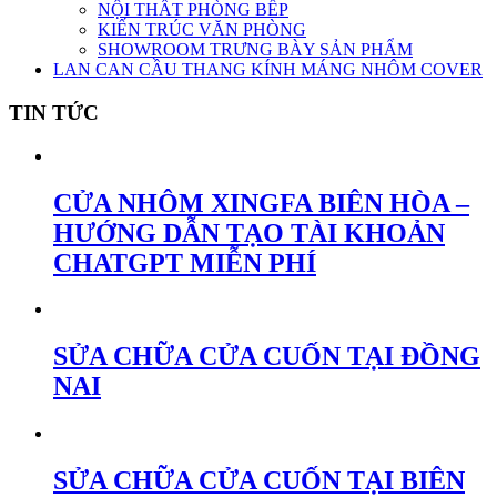
NỘI THẤT PHÒNG BẾP
KIẾN TRÚC VĂN PHÒNG
SHOWROOM TRƯNG BÀY SẢN PHẨM
LAN CAN CẦU THANG KÍNH MÁNG NHÔM COVER
TIN TỨC
CỬA NHÔM XINGFA BIÊN HÒA –
HƯỚNG DẪN TẠO TÀI KHOẢN
CHATGPT MIỄN PHÍ
SỬA CHỮA CỬA CUỐN TẠI ĐỒNG
NAI
SỬA CHỮA CỬA CUỐN TẠI BIÊN