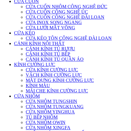
CỬA CUỐN
CỬA CUỐN NHÔM CÔNG NGHỆ ĐỨC
CỬA CUỐN CÔNG NGHỆ ÚC
CỬA CUỐN CÔNG NGHỆ ĐÀI LOAN
CỬA INOX SONG NGANG
CỬA LƯỚI MẮT VÕNG
CỬA KÉO
CỬA KÉO TÔN CÔNG NGHỆ ĐÀI LOAN
CÁNH KÍNH NỘI THẤT
CÁNH KÍNH TỦ RƯỢU
CÁNH KÍNH TỦ BẾP
CÁNH KÍNH TỦ QUẦN ÁO
KÍNH CƯỜNG LỰC
CỬA KÍNH CƯỜNG LỰC
VÁCH KÍNH CƯỜNG LỰC
MẶT DỰNG KÍNH CƯỜNG LỰC
KÍNH MÀU
MÁI CHE KÍNH CƯỜNG LỰC
CỬA NHÔM
CỬA NHÔM TUNGSHIN
CỬA NHÔM TUNGKUANG
CỬA NHÔM YINGHUA
TỦ BẾP NHÔM
CỬA NHÔM OWIN
CỬA NHÔM XINGFA