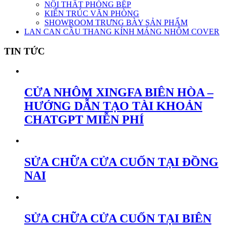
NỘI THẤT PHÒNG BẾP
KIẾN TRÚC VĂN PHÒNG
SHOWROOM TRƯNG BÀY SẢN PHẨM
LAN CAN CẦU THANG KÍNH MÁNG NHÔM COVER
TIN TỨC
CỬA NHÔM XINGFA BIÊN HÒA –
HƯỚNG DẪN TẠO TÀI KHOẢN
CHATGPT MIỄN PHÍ
SỬA CHỮA CỬA CUỐN TẠI ĐỒNG
NAI
SỬA CHỮA CỬA CUỐN TẠI BIÊN