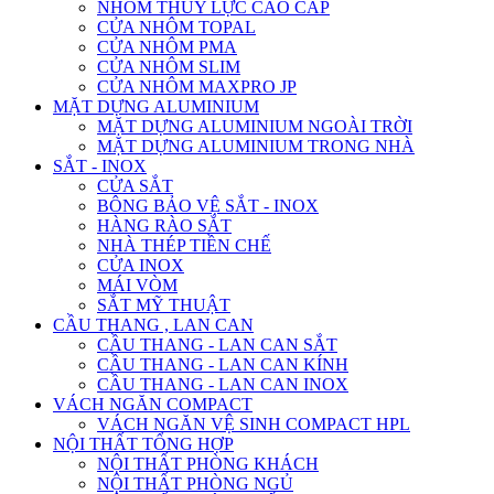
NHÔM THỦY LỰC CAO CẤP
CỬA NHÔM TOPAL
CỬA NHÔM PMA
CỬA NHÔM SLIM
CỬA NHÔM MAXPRO JP
MẶT DỰNG ALUMINIUM
MẶT DỰNG ALUMINIUM NGOÀI TRỜI
MẶT DỰNG ALUMINIUM TRONG NHÀ
SẮT - INOX
CỬA SẮT
BÔNG BẢO VỆ SẮT - INOX
HÀNG RÀO SẮT
NHÀ THÉP TIỀN CHẾ
CỬA INOX
MÁI VÒM
SẮT MỸ THUẬT
CẦU THANG , LAN CAN
CẦU THANG - LAN CAN SẮT
CẦU THANG - LAN CAN KÍNH
CẦU THANG - LAN CAN INOX
VÁCH NGĂN COMPACT
VÁCH NGĂN VỆ SINH COMPACT HPL
NỘI THẤT TỔNG HỢP
NỘI THẤT PHÒNG KHÁCH
NỘI THẤT PHÒNG NGỦ