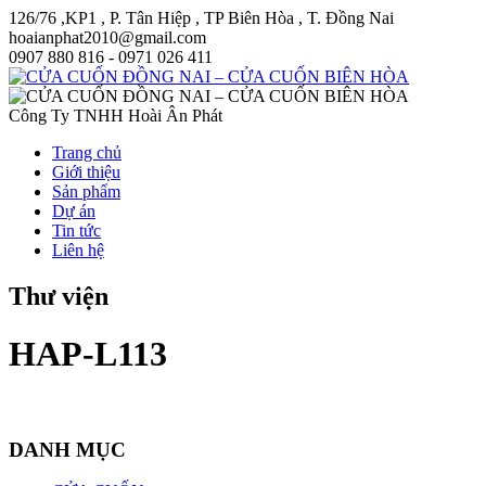
126/76 ,KP1 , P. Tân Hiệp , TP Biên Hòa , T. Đồng Nai
hoaianphat2010@gmail.com
0907 880 816 - 0971 026 411
Công Ty TNHH Hoài Ân Phát
Trang chủ
Giới thiệu
Sản phẩm
Dự án
Tin tức
Liên hệ
Thư viện
HAP-L113
DANH MỤC