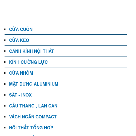
DANH MỤC
CỬA CUỐN
CỬA KÉO
CÁNH KÍNH NỘI THẤT
KÍNH CƯỜNG LỰC
CỬA NHÔM
MẶT DỰNG ALUMINIUM
SẮT - INOX
CẦU THANG , LAN CAN
VÁCH NGĂN COMPACT
NỘI THẤT TỔNG HỢP