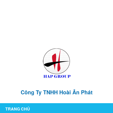
126/76 ,KP1 , P. Tân Hiệp , TP Biên Hòa , T. Đồng Nai
hoaianphat2010@gmail.com
0907 880 816 - 0971 026 411
Công Ty TNHH Hoài Ân Phát
TRANG CHỦ