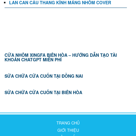
LAN CAN CẦU THANG KÍNH MÁNG NHÔM COVER
TIN TỨC
CỬA NHÔM XINGFA BIÊN HÒA – HƯỚNG DẪN TẠO TÀI
KHOẢN CHATGPT MIỄN PHÍ
SỬA CHỮA CỬA CUỐN TẠI ĐỒNG NAI
SỬA CHỮA CỬA CUỐN TẠI BIÊN HÒA
TRANG CHỦ
GIỚI THIỆU