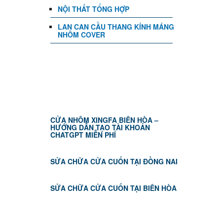
NỘI THẤT TỔNG HỢP
LAN CAN CẦU THANG KÍNH MÁNG
NHÔM COVER
TIN TỨC
CỬA NHÔM XINGFA BIÊN HÒA –
HƯỚNG DẪN TẠO TÀI KHOẢN
CHATGPT MIỄN PHÍ
SỬA CHỮA CỬA CUỐN TẠI ĐỒNG NAI
SỬA CHỮA CỬA CUỐN TẠI BIÊN HÒA