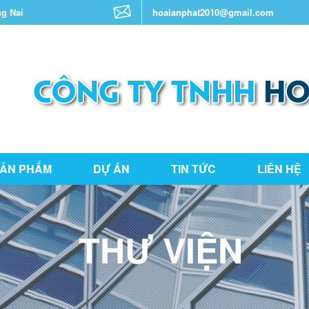
ng Nai
hoaianphat2010@gmail.com
ẢN PHẨM
DỰ ÁN
TIN TỨC
LIÊN HỆ
THƯ VIỆN