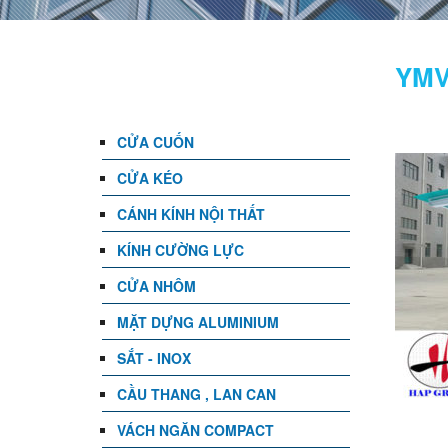
DANH MỤC
YM
CỬA CUỐN
CỬA KÉO
CÁNH KÍNH NỘI THẤT
KÍNH CƯỜNG LỰC
CỬA NHÔM
MẶT DỰNG ALUMINIUM
SẮT - INOX
CẦU THANG , LAN CAN
VÁCH NGĂN COMPACT