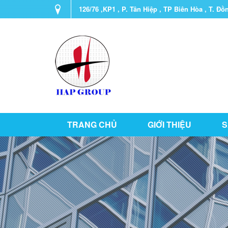
126/76 ,KP1 , P. Tân Hiệp , TP Biên Hòa , T. Đồ
TRANG CHỦ
GIỚI THIỆU
S