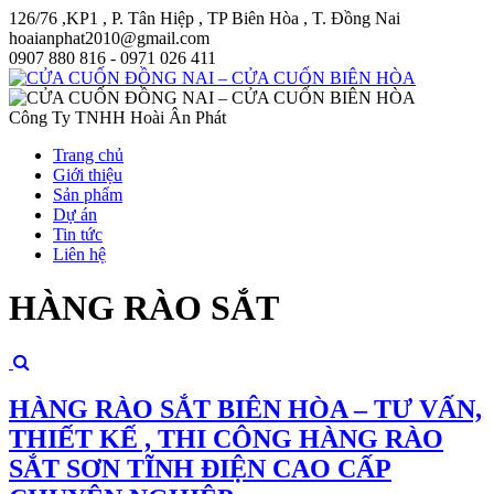
126/76 ,KP1 , P. Tân Hiệp , TP Biên Hòa , T. Đồng Nai
hoaianphat2010@gmail.com
0907 880 816 - 0971 026 411
Công Ty TNHH Hoài Ân Phát
Trang chủ
Giới thiệu
Sản phẩm
Dự án
Tin tức
Liên hệ
HÀNG RÀO SẮT
HÀNG RÀO SẮT BIÊN HÒA – TƯ VẤN,
THIẾT KẾ , THI CÔNG HÀNG RÀO
SẮT SƠN TĨNH ĐIỆN CAO CẤP