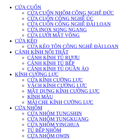
CỬA CUỐN
CỬA CUỐN NHÔM CÔNG NGHỆ ĐỨC
CỬA CUỐN CÔNG NGHỆ ÚC
CỬA CUỐN CÔNG NGHỆ ĐÀI LOAN
CỬA INOX SONG NGANG
CỬA LƯỚI MẮT VÕNG
CỬA KÉO
CỬA KÉO TÔN CÔNG NGHỆ ĐÀI LOAN
CÁNH KÍNH NỘI THẤT
CÁNH KÍNH TỦ RƯỢU
CÁNH KÍNH TỦ BẾP
CÁNH KÍNH TỦ QUẦN ÁO
KÍNH CƯỜNG LỰC
CỬA KÍNH CƯỜNG LỰC
VÁCH KÍNH CƯỜNG LỰC
MẶT DỰNG KÍNH CƯỜNG LỰC
KÍNH MÀU
MÁI CHE KÍNH CƯỜNG LỰC
CỬA NHÔM
CỬA NHÔM TUNGSHIN
CỬA NHÔM TUNGKUANG
CỬA NHÔM YINGHUA
TỦ BẾP NHÔM
CỬA NHÔM OWIN