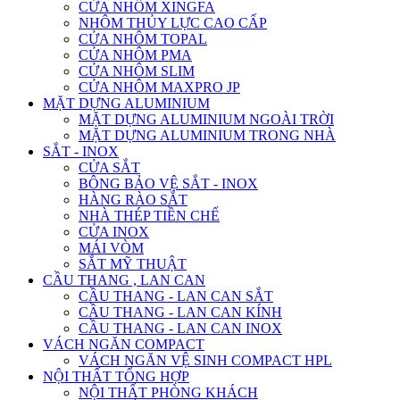
CỬA NHÔM XINGFA
NHÔM THỦY LỰC CAO CẤP
CỬA NHÔM TOPAL
CỬA NHÔM PMA
CỬA NHÔM SLIM
CỬA NHÔM MAXPRO JP
MẶT DỰNG ALUMINIUM
MẶT DỰNG ALUMINIUM NGOÀI TRỜI
MẶT DỰNG ALUMINIUM TRONG NHÀ
SẮT - INOX
CỬA SẮT
BÔNG BẢO VỆ SẮT - INOX
HÀNG RÀO SẮT
NHÀ THÉP TIỀN CHẾ
CỬA INOX
MÁI VÒM
SẮT MỸ THUẬT
CẦU THANG , LAN CAN
CẦU THANG - LAN CAN SẮT
CẦU THANG - LAN CAN KÍNH
CẦU THANG - LAN CAN INOX
VÁCH NGĂN COMPACT
VÁCH NGĂN VỆ SINH COMPACT HPL
NỘI THẤT TỔNG HỢP
NỘI THẤT PHÒNG KHÁCH