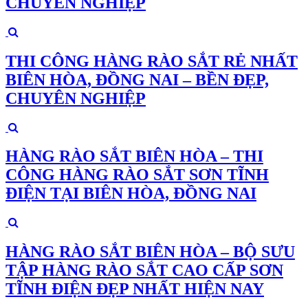
CHUYÊN NGHIỆP
THI CÔNG HÀNG RÀO SẮT RẺ NHẤT
BIÊN HÒA, ĐỒNG NAI – BỀN ĐẸP,
CHUYÊN NGHIỆP
HÀNG RÀO SẮT BIÊN HÒA – THI
CÔNG HÀNG RÀO SẮT SƠN TĨNH
ĐIỆN TẠI BIÊN HÒA, ĐỒNG NAI
HÀNG RÀO SẮT BIÊN HÒA – BỘ SƯU
TẬP HÀNG RÀO SẮT CAO CẤP SƠN
TĨNH ĐIỆN ĐẸP NHẤT HIỆN NAY