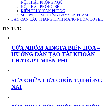
NỘI THẤT PHÒNG NGỦ
NỘI THẤT PHÒNG BẾP
KIẾN TRÚC VĂN PHÒNG
SHOWROOM TRƯNG BÀY SẢN PHẨM
LAN CAN CẦU THANG KÍNH MÁNG NHÔM COVER
TIN TỨC
CỬA NHÔM XINGFA BIÊN HÒA –
HƯỚNG DẪN TẠO TÀI KHOẢN
CHATGPT MIỄN PHÍ
SỬA CHỮA CỬA CUỐN TẠI ĐỒNG
NAI