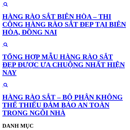
HÀNG RÀO SẮT BIÊN HÒA – THI
CÔNG HÀNG RÀO SẮT ĐẸP TẠI BIÊN
HÒA, ĐỒNG NAI
TỔNG HỢP MẪU HÀNG RÀO SẮT
ĐẸP ĐƯỢC ƯA CHUỘNG NHẤT HIỆN
NAY
HÀNG RÀO SẮT – BỘ PHẬN KHÔNG
THỂ THIẾU ĐẢM BẢO AN TOÀN
TRONG NGÔI NHÀ
DANH MỤC