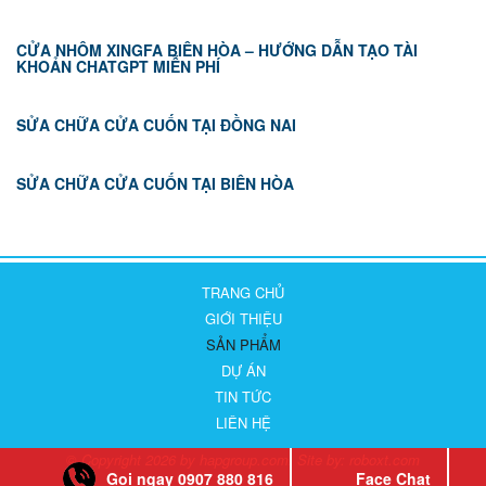
CỬA NHÔM XINGFA BIÊN HÒA – HƯỚNG DẪN TẠO TÀI
KHOẢN CHATGPT MIỄN PHÍ
SỬA CHỮA CỬA CUỐN TẠI ĐỒNG NAI
SỬA CHỮA CỬA CUỐN TẠI BIÊN HÒA
TRANG CHỦ
GIỚI THIỆU
SẢN PHẨM
DỰ ÁN
TIN TỨC
LIÊN HỆ
© Copyright 2026 by hapgroup.com. Site by:
roboxt.com
Gọi ngay 0907 880 816
Face Chat