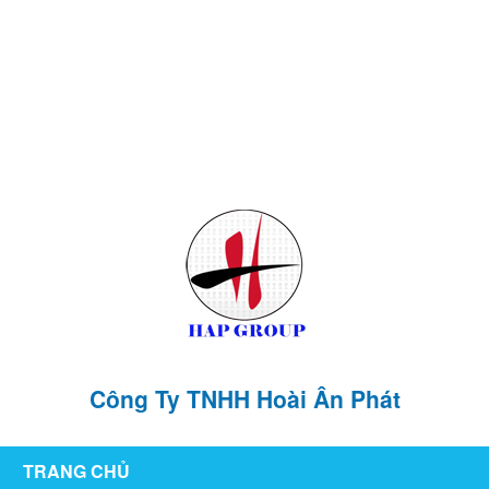
126/76 ,KP1 , P. Tân Hiệp , TP Biên Hòa , T. Đồng Nai
hoaianphat2010@gmail.com
0907 880 816 - 0971 026 411
Công Ty TNHH Hoài Ân Phát
TRANG CHỦ