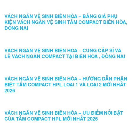
COMPACT HPL
VÁCH NGĂN VỆ SINH BIÊN HÒA – BẢNG GIÁ PHỤ
KIỆN VÁCH NGĂN VỆ SINH TẤM COMPACT BIÊN HÒA,
ĐỒNG NAI
VÁCH NGĂN VỆ SINH BIÊN HÒA – CUNG CẤP SỈ VÀ
LẺ VÁCH NGĂN COMPACT TẠI BIÊN HÒA , ĐỒNG NAI
VÁCH NGĂN VỆ SINH BIÊN HÒA – HƯỚNG DẪN PHÂN
BIỆT TẤM COMPACT HPL LOẠI 1 VÀ LOẠI 2 MỚI NHẤT
2026
VÁCH NGĂN VỆ SINH BIÊN HÒA – ƯU ĐIỂM NỔI BẬT
CỦA TẤM COMPACT HPL MỚI NHẤT 2026