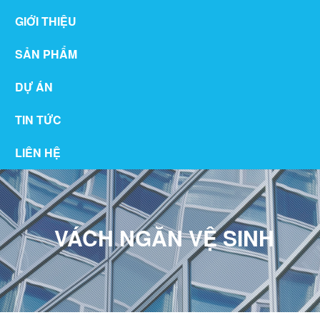
GIỚI THIỆU
SẢN PHẨM
DỰ ÁN
TIN TỨC
LIÊN HỆ
VÁCH NGĂN VỆ SINH