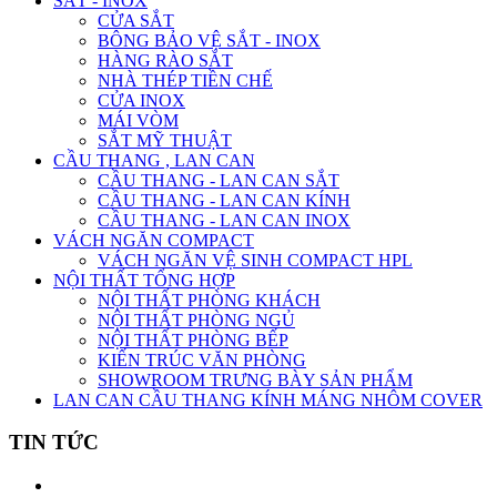
SẮT - INOX
CỬA SẮT
BÔNG BẢO VỆ SẮT - INOX
HÀNG RÀO SẮT
NHÀ THÉP TIỀN CHẾ
CỬA INOX
MÁI VÒM
SẮT MỸ THUẬT
CẦU THANG , LAN CAN
CẦU THANG - LAN CAN SẮT
CẦU THANG - LAN CAN KÍNH
CẦU THANG - LAN CAN INOX
VÁCH NGĂN COMPACT
VÁCH NGĂN VỆ SINH COMPACT HPL
NỘI THẤT TỔNG HỢP
NỘI THẤT PHÒNG KHÁCH
NỘI THẤT PHÒNG NGỦ
NỘI THẤT PHÒNG BẾP
KIẾN TRÚC VĂN PHÒNG
SHOWROOM TRƯNG BÀY SẢN PHẨM
LAN CAN CẦU THANG KÍNH MÁNG NHÔM COVER
TIN TỨC