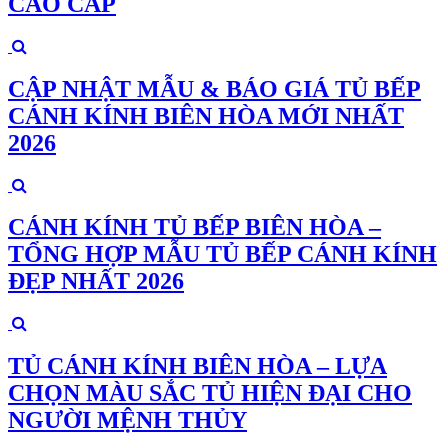
CAO CẤP
CẬP NHẬT MẪU & BÁO GIÁ TỦ BẾP
CÁNH KÍNH BIÊN HÒA MỚI NHẤT
2026
CÁNH KÍNH TỦ BẾP BIÊN HÒA –
TỔNG HỢP MẪU TỦ BẾP CÁNH KÍNH
ĐẸP NHẤT 2026
TỦ CÁNH KÍNH BIÊN HÒA – LỰA
CHỌN MÀU SẮC TỦ HIỆN ĐẠI CHO
NGƯỜI MỆNH THỦY