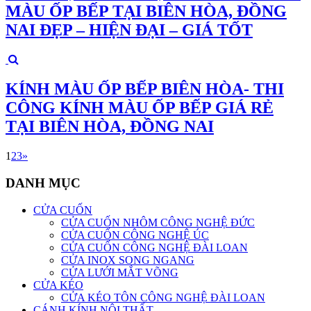
MÀU ỐP BẾP TẠI BIÊN HÒA, ĐỒNG
NAI ĐẸP – HIỆN ĐẠI – GIÁ TỐT
KÍNH MÀU ỐP BẾP BIÊN HÒA- THI
CÔNG KÍNH MÀU ỐP BẾP GIÁ RẺ
TẠI BIÊN HÒA, ĐỒNG NAI
1
2
3
»
DANH MỤC
CỬA CUỐN
CỬA CUỐN NHÔM CÔNG NGHỆ ĐỨC
CỬA CUỐN CÔNG NGHỆ ÚC
CỬA CUỐN CÔNG NGHỆ ĐÀI LOAN
CỬA INOX SONG NGANG
CỬA LƯỚI MẮT VÕNG
CỬA KÉO
CỬA KÉO TÔN CÔNG NGHỆ ĐÀI LOAN
CÁNH KÍNH NỘI THẤT