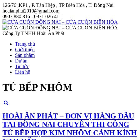
126/76 ,KP1 , P. Tân Hiệp , TP Biên Hòa , T. Đồng Nai
hoaianphat2010@gmail.com
0907 880 816 - 0971 026 411
Công Ty TNHH Hoài Ân Phát
Trang chủ
Giới thiệu
Sản phẩm
Dự án
Tin tức
Liên hệ
TỦ BẾP NHÔM
HOÀI ÂN PHÁT – ĐƠN VỊ HÀNG ĐẦU
TẠI ĐỒNG NAI CHUYÊN THI CÔNG
TỦ BẾP HỢP KIM NHÔM CÁNH KÍNH