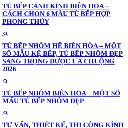
TỦ BẾP CÁNH KÍNH BIÊN HÒA –
CÁCH CHỌN 6 MÀU TỦ BẾP HỢP
PHONG THỦY
TỦ BẾP NHÔM HỆ BIÊN HÒA – MỘT
SỐ MẪU KỆ BẾP, TỦ BẾP NHÔM ĐẸP
SANG TRỌNG ĐƯỢC ƯA CHUỘNG
2026
TỦ BẾP NHÔM BIÊN HÒA – MỘT SỐ
MẨU TỦ BẾP NHÔM ĐẸP
TƯ VẤN, THIẾT KẾ, THI CÔNG KÍNH