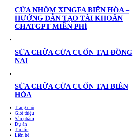
CỬA NHÔM XINGFA BIÊN HÒA –
HƯỚNG DẪN TẠO TÀI KHOẢN
CHATGPT MIỄN PHÍ
SỬA CHỮA CỬA CUỐN TẠI ĐỒNG
NAI
SỬA CHỮA CỬA CUỐN TẠI BIÊN
HÒA
Trang chủ
Giới thiệu
Sản phẩm
Dự án
Tin tức
Liên hệ