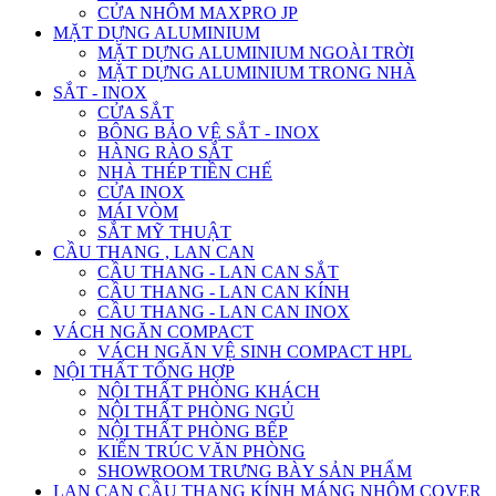
CỬA NHÔM MAXPRO JP
MẶT DỰNG ALUMINIUM
MẶT DỰNG ALUMINIUM NGOÀI TRỜI
MẶT DỰNG ALUMINIUM TRONG NHÀ
SẮT - INOX
CỬA SẮT
BÔNG BẢO VỆ SẮT - INOX
HÀNG RÀO SẮT
NHÀ THÉP TIỀN CHẾ
CỬA INOX
MÁI VÒM
SẮT MỸ THUẬT
CẦU THANG , LAN CAN
CẦU THANG - LAN CAN SẮT
CẦU THANG - LAN CAN KÍNH
CẦU THANG - LAN CAN INOX
VÁCH NGĂN COMPACT
VÁCH NGĂN VỆ SINH COMPACT HPL
NỘI THẤT TỔNG HỢP
NỘI THẤT PHÒNG KHÁCH
NỘI THẤT PHÒNG NGỦ
NỘI THẤT PHÒNG BẾP
KIẾN TRÚC VĂN PHÒNG
SHOWROOM TRƯNG BÀY SẢN PHẨM
LAN CAN CẦU THANG KÍNH MÁNG NHÔM COVER