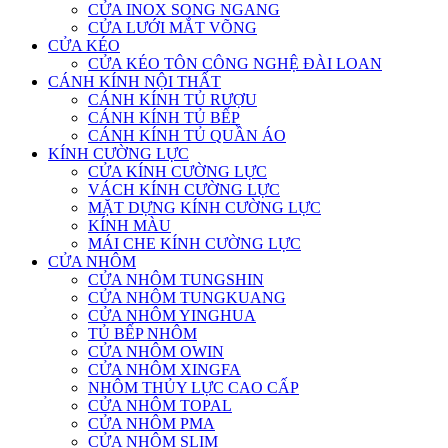
CỬA INOX SONG NGANG
CỬA LƯỚI MẮT VÕNG
CỬA KÉO
CỬA KÉO TÔN CÔNG NGHỆ ĐÀI LOAN
CÁNH KÍNH NỘI THẤT
CÁNH KÍNH TỦ RƯỢU
CÁNH KÍNH TỦ BẾP
CÁNH KÍNH TỦ QUẦN ÁO
KÍNH CƯỜNG LỰC
CỬA KÍNH CƯỜNG LỰC
VÁCH KÍNH CƯỜNG LỰC
MẶT DỰNG KÍNH CƯỜNG LỰC
KÍNH MÀU
MÁI CHE KÍNH CƯỜNG LỰC
CỬA NHÔM
CỬA NHÔM TUNGSHIN
CỬA NHÔM TUNGKUANG
CỬA NHÔM YINGHUA
TỦ BẾP NHÔM
CỬA NHÔM OWIN
CỬA NHÔM XINGFA
NHÔM THỦY LỰC CAO CẤP
CỬA NHÔM TOPAL
CỬA NHÔM PMA
CỬA NHÔM SLIM