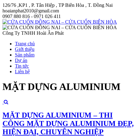
126/76 ,KP1 , P. Tân Hiệp , TP Biên Hòa , T. Đồng Nai
hoaianphat2010@gmail.com
0907 880 816 - 0971 026 411
Công Ty TNHH Hoài Ân Phát
Trang chủ
Giới thiệu
Sản phẩm
Dự án
Tin tức
Liên hệ
MẶT DỰNG ALUMINIUM
MẶT DỰNG ALUMINIUM – THI
CÔNG MẶT DỰNG ALUMINIUM ĐẸP,
HIỆN ĐẠI, CHUYÊN NGHIỆP