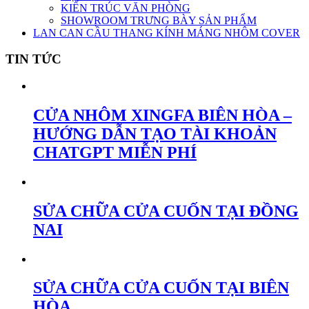
KIẾN TRÚC VĂN PHÒNG
SHOWROOM TRƯNG BÀY SẢN PHẨM
LAN CAN CẦU THANG KÍNH MÁNG NHÔM COVER
TIN TỨC
CỬA NHÔM XINGFA BIÊN HÒA –
HƯỚNG DẪN TẠO TÀI KHOẢN
CHATGPT MIỄN PHÍ
SỬA CHỮA CỬA CUỐN TẠI ĐỒNG
NAI
SỬA CHỮA CỬA CUỐN TẠI BIÊN
HÒA