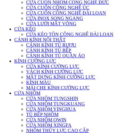
CỬA CUỐN NHÔM CÔNG NGHỆ ĐỨC
CỬA CUỐN CÔNG NGHỆ ÚC
CỬA CUỐN CÔNG NGHỆ ĐÀI LOAN
CỬA INOX SONG NGANG
CỬA LƯỚI MẮT VÕNG
CỬA KÉO
CỬA KÉO TÔN CÔNG NGHỆ ĐÀI LOAN
CÁNH KÍNH NỘI THẤT
CÁNH KÍNH TỦ RƯỢU
CÁNH KÍNH TỦ BẾP
CÁNH KÍNH TỦ QUẦN ÁO
KÍNH CƯỜNG LỰC
CỬA KÍNH CƯỜNG LỰC
VÁCH KÍNH CƯỜNG LỰC
MẶT DỰNG KÍNH CƯỜNG LỰC
KÍNH MÀU
MÁI CHE KÍNH CƯỜNG LỰC
CỬA NHÔM
CỬA NHÔM TUNGSHIN
CỬA NHÔM TUNGKUANG
CỬA NHÔM YINGHUA
TỦ BẾP NHÔM
CỬA NHÔM OWIN
CỬA NHÔM XINGFA
NHÔM THỦY LỰC CAO CẤP