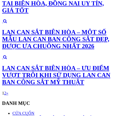
TẠI BIÊN HÒA, ĐỒNG NAI UY TÍN,
GIÁ TỐT
LAN CAN SẮT BIÊN HÒA – MỘT SỐ
MẪU LAN CAN BAN CÔNG SẮT ĐẸP,
ĐƯỢC ƯA CHUỘNG NHẤT 2026
LAN CAN SẮT BIÊN HÒA – ƯU ĐIỂM
VƯỢT TRỘI KHI SỬ DỤNG LAN CAN
BAN CÔNG SẮT MỸ THUẬT
1
2
»
DANH MỤC
CỬA CUỐN