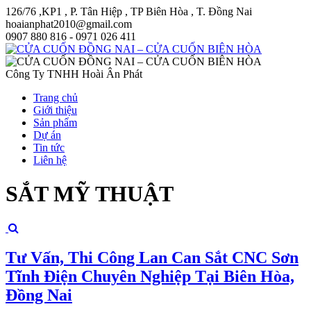
126/76 ,KP1 , P. Tân Hiệp , TP Biên Hòa , T. Đồng Nai
hoaianphat2010@gmail.com
0907 880 816 - 0971 026 411
Công Ty TNHH Hoài Ân Phát
Trang chủ
Giới thiệu
Sản phẩm
Dự án
Tin tức
Liên hệ
SẮT MỸ THUẬT
Tư Vấn, Thi Công Lan Can Sắt CNC Sơn
Tĩnh Điện Chuyên Nghiệp Tại Biên Hòa,
Đồng Nai