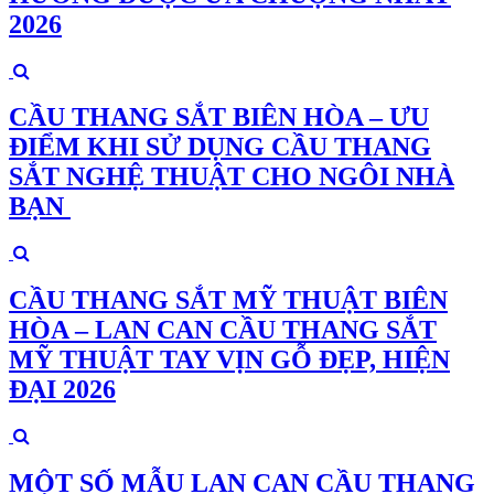
2026
CẦU THANG SẮT BIÊN HÒA – ƯU
ĐIỂM KHI SỬ DỤNG CẦU THANG
SẮT NGHỆ THUẬT CHO NGÔI NHÀ
BẠN
CẦU THANG SẮT MỸ THUẬT BIÊN
HÒA – LAN CAN CẦU THANG SẮT
MỸ THUẬT TAY VỊN GỖ ĐẸP, HIỆN
ĐẠI 2026
MỘT SỐ MẪU LAN CAN CẦU THANG