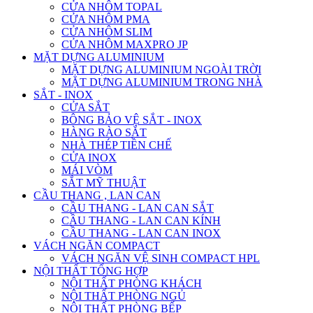
CỬA NHÔM TOPAL
CỬA NHÔM PMA
CỬA NHÔM SLIM
CỬA NHÔM MAXPRO JP
MẶT DỰNG ALUMINIUM
MẶT DỰNG ALUMINIUM NGOÀI TRỜI
MẶT DỰNG ALUMINIUM TRONG NHÀ
SẮT - INOX
CỬA SẮT
BÔNG BẢO VỆ SẮT - INOX
HÀNG RÀO SẮT
NHÀ THÉP TIỀN CHẾ
CỬA INOX
MÁI VÒM
SẮT MỸ THUẬT
CẦU THANG , LAN CAN
CẦU THANG - LAN CAN SẮT
CẦU THANG - LAN CAN KÍNH
CẦU THANG - LAN CAN INOX
VÁCH NGĂN COMPACT
VÁCH NGĂN VỆ SINH COMPACT HPL
NỘI THẤT TỔNG HỢP
NỘI THẤT PHÒNG KHÁCH
NỘI THẤT PHÒNG NGỦ
NỘI THẤT PHÒNG BẾP