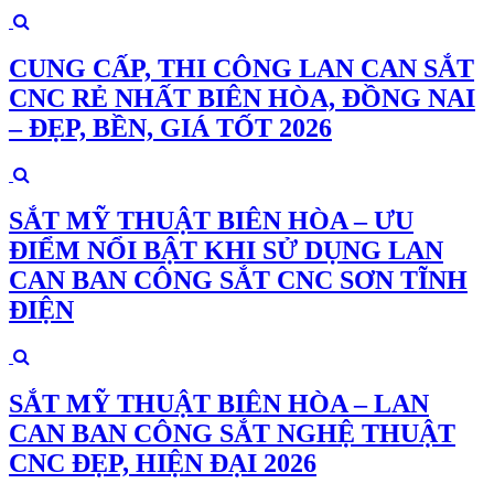
CUNG CẤP, THI CÔNG LAN CAN SẮT
CNC RẺ NHẤT BIÊN HÒA, ĐỒNG NAI
– ĐẸP, BỀN, GIÁ TỐT 2026
SẮT MỸ THUẬT BIÊN HÒA – ƯU
ĐIỂM NỔI BẬT KHI SỬ DỤNG LAN
CAN BAN CÔNG SẮT CNC SƠN TĨNH
ĐIỆN
SẮT MỸ THUẬT BIÊN HÒA – LAN
CAN BAN CÔNG SẮT NGHỆ THUẬT
CNC ĐẸP, HIỆN ĐẠI 2026