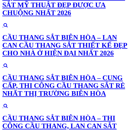
SẮT MỸ THUẬT ĐẸP ĐƯỢC ƯA
CHUỘNG NHẤT 2026
CẦU THANG SẮT BIÊN HÒA – LAN
CAN CẦU THANG SẮT THIẾT KẾ ĐẸP
CHO NHÀ Ở HIỆN ĐẠI NHẤT 2026
CẦU THANG SẮT BIÊN HÒA – CUNG
CẤP, THI CÔNG CẦU THANG SẮT RẺ
NHẤT THỊ TRƯỜNG BIÊN HÒA
CẦU THANG SẮT BIÊN HÒA – THI
CÔNG CẦU THANG, LAN CAN SẮT