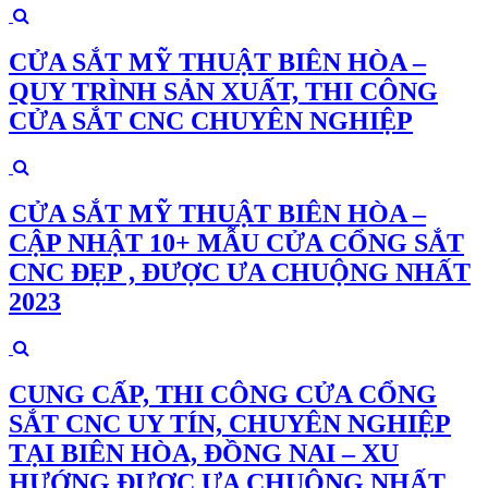
CỬA SẮT MỸ THUẬT BIÊN HÒA –
QUY TRÌNH SẢN XUẤT, THI CÔNG
CỬA SẮT CNC CHUYÊN NGHIỆP
CỬA SẮT MỸ THUẬT BIÊN HÒA –
CẬP NHẬT 10+ MẪU CỬA CỔNG SẮT
CNC ĐẸP , ĐƯỢC ƯA CHUỘNG NHẤT
2023
CUNG CẤP, THI CÔNG CỬA CỔNG
SẮT CNC UY TÍN, CHUYÊN NGHIỆP
TẠI BIÊN HÒA, ĐỒNG NAI – XU
HƯỚNG ĐƯỢC ƯA CHUỘNG NHẤT