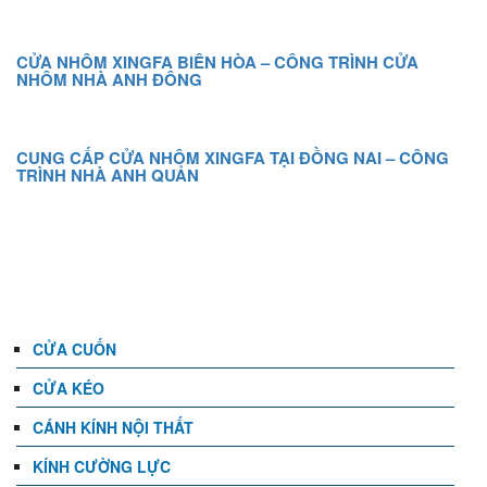
CỬA NHÔM XINGFA BIÊN HÒA – CÔNG TRÌNH CỬA
NHÔM NHÀ ANH ĐÔNG
CUNG CẤP CỬA NHÔM XINGFA TẠI ĐỒNG NAI – CÔNG
TRÌNH NHÀ ANH QUẢN
DANH MỤC
CỬA CUỐN
CỬA KÉO
CÁNH KÍNH NỘI THẤT
KÍNH CƯỜNG LỰC