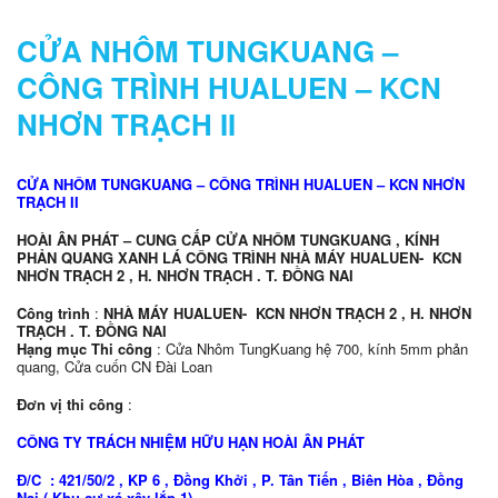
CỬA NHÔM TUNGKUANG –
CÔNG TRÌNH HUALUEN – KCN
NHƠN TRẠCH II
CỬA NHÔM TUNGKUANG – CÔNG TRÌNH HUALUEN – KCN NHƠN
TRẠCH II
HOÀI ÂN PHÁT – CUNG CẤP CỬA NHÔM TUNGKUANG , KÍNH
PHẢN QUANG XANH LÁ CÔNG TRÌNH NHÀ MÁY HUALUEN- KCN
NHƠN TRẠCH 2 , H. NHƠN TRẠCH . T. ĐỒNG NAI
Công trình
:
NHÀ MÁY HUALUEN- KCN NHƠN TRẠCH 2 , H. NHƠN
TRẠCH . T. ĐỒNG NAI
H
ạng mục Thi công
: Cửa Nhôm TungKuang hệ 700, kính 5mm phản
quang, Cửa cuốn CN Đài Loan
Đơn vị thi công
:
CÔNG TY TRÁCH NHIỆM HỮU HẠN HOÀI ÂN PHÁT
Đ/C : 421/50/2 , KP 6 , Đồng Khởi , P. Tân Tiến , Biên Hòa , Đồng
Nai ( Khu cư xá xây lắp 1)