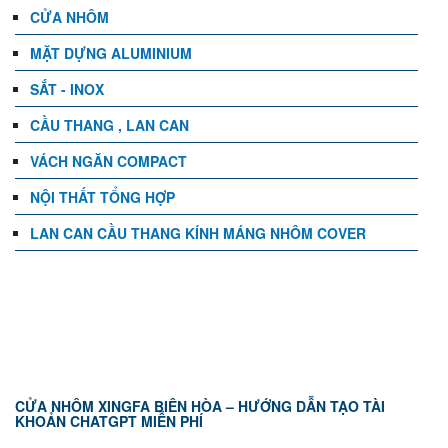
CỬA NHÔM
MẶT DỰNG ALUMINIUM
SẮT - INOX
CẦU THANG , LAN CAN
VÁCH NGĂN COMPACT
NỘI THẤT TỔNG HỢP
LAN CAN CẦU THANG KÍNH MÁNG NHÔM COVER
TIN TỨC
CỬA NHÔM XINGFA BIÊN HÒA – HƯỚNG DẪN TẠO TÀI
KHOẢN CHATGPT MIỄN PHÍ