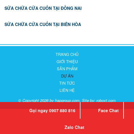
SỬA CHỮA CỬA CUỐN TẠI ĐỒNG NAI
SỬA CHỮA CỬA CUỐN TẠI BIÊN HÒA
TRANG CHỦ
GIỚI THIỆU
SẢN PHẨM
DỰ ÁN
TIN TỨC
LIÊN HỆ
© Copyright 2026 by hapgroup.com. Site by:
roboxt.com
Gọi ngay 0907 880 816
Face Chat
Zalo Chat