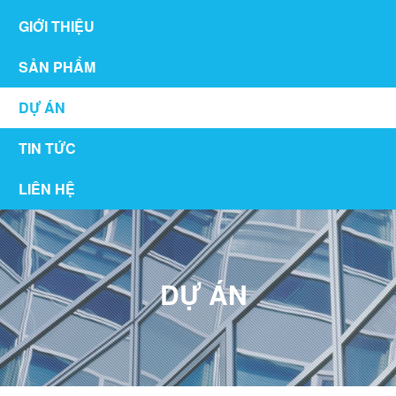
GIỚI THIỆU
SẢN PHẨM
DỰ ÁN
TIN TỨC
LIÊN HỆ
DỰ ÁN