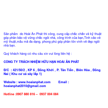
Sản phẩm do Hoài Ân Phát thi công, cung cấp chắc chắn về kỷ thuật
góp phần bảo vệ vững chắc ngôi nhà, công trình của bạn,Tinh xảo về
mỹ thuật,mẫu mã đa dạng, phong phú góp phần tôn vinh vẽ đẹp ngôi
nhà bạn.
Quý khách hàng có nhu cầu xin vui lòng liên hệ :
CÔNG TY TRÁCH NHIỆM HỮU HẠN HOÀI ÂN PHÁT
Đ/C : 421/50/2 , KP 6 , Đồng Khởi , P. Tân Tiến , Biên Hòa , Đồng
Nai ( Khu cư xá xây lắp 1)
Website : www.hoaianphat.com Email :
hoaianphat2010@gmail.com
Hotline :0907 880 816 – 0937 004 084