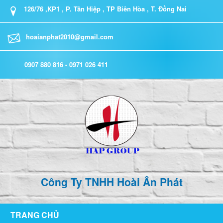
126/76 ,KP1 , P. Tân Hiệp , TP Biên Hòa , T. Đồng Nai
hoaianphat2010@gmail.com
0907 880 816 - 0971 026 411
Công Ty TNHH Hoài Ân Phát
TRANG CHỦ