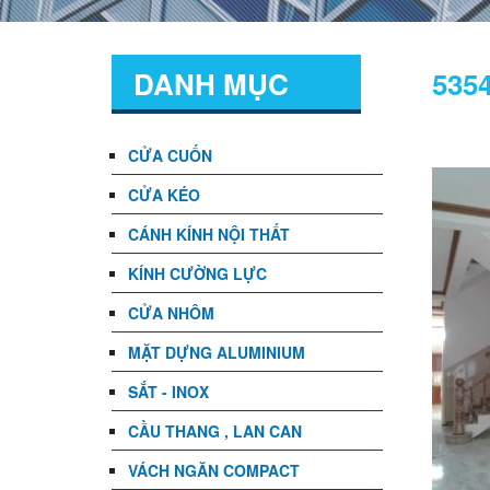
DANH MỤC
535
CỬA CUỐN
CỬA KÉO
CÁNH KÍNH NỘI THẤT
KÍNH CƯỜNG LỰC
CỬA NHÔM
MẶT DỰNG ALUMINIUM
SẮT - INOX
CẦU THANG , LAN CAN
VÁCH NGĂN COMPACT