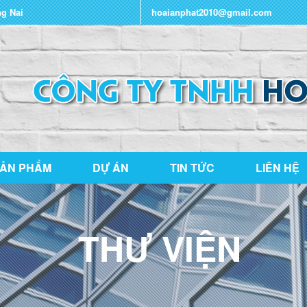
ng Nai
hoaianphat2010@gmail.com
ẢN PHẨM
DỰ ÁN
TIN TỨC
LIÊN HỆ
THƯ VIỆN