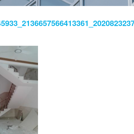
45933_2136657566413361_202082323