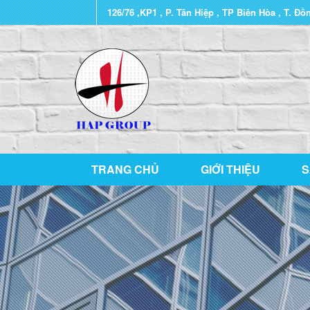
126/76 ,KP1 , P. Tân Hiệp , TP Biên Hòa , T. Đồ
TRANG CHỦ
GIỚI THIỆU
S