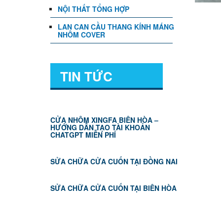
NỘI THẤT TỔNG HỢP
LAN CAN CẦU THANG KÍNH MÁNG
NHÔM COVER
TIN TỨC
CỬA NHÔM XINGFA BIÊN HÒA –
HƯỚNG DẪN TẠO TÀI KHOẢN
CHATGPT MIỄN PHÍ
SỬA CHỮA CỬA CUỐN TẠI ĐỒNG NAI
SỬA CHỮA CỬA CUỐN TẠI BIÊN HÒA