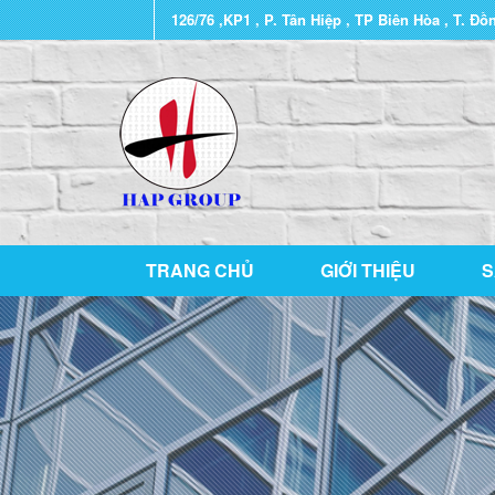
126/76 ,KP1 , P. Tân Hiệp , TP Biên Hòa , T. Đồ
TRANG CHỦ
GIỚI THIỆU
S