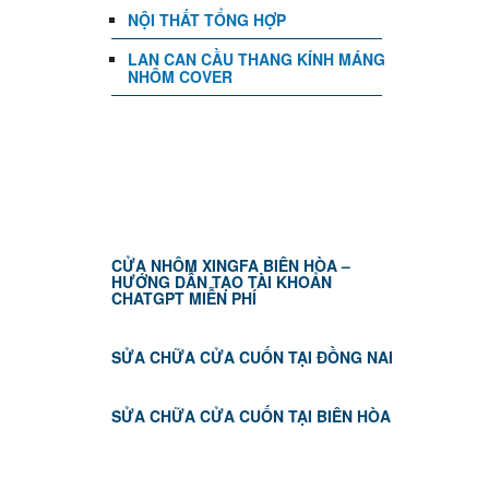
NỘI THẤT TỔNG HỢP
LAN CAN CẦU THANG KÍNH MÁNG
NHÔM COVER
TIN TỨC
CỬA NHÔM XINGFA BIÊN HÒA –
HƯỚNG DẪN TẠO TÀI KHOẢN
CHATGPT MIỄN PHÍ
SỬA CHỮA CỬA CUỐN TẠI ĐỒNG NAI
SỬA CHỮA CỬA CUỐN TẠI BIÊN HÒA