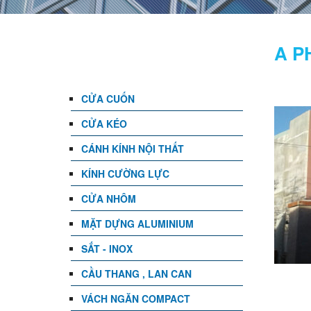
DANH MỤC
A P
CỬA CUỐN
CỬA KÉO
CÁNH KÍNH NỘI THẤT
KÍNH CƯỜNG LỰC
CỬA NHÔM
MẶT DỰNG ALUMINIUM
SẮT - INOX
CẦU THANG , LAN CAN
VÁCH NGĂN COMPACT