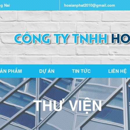
ng Nai
hoaianphat2010@gmail.com
ẢN PHẨM
DỰ ÁN
TIN TỨC
LIÊN HỆ
THƯ VIỆN