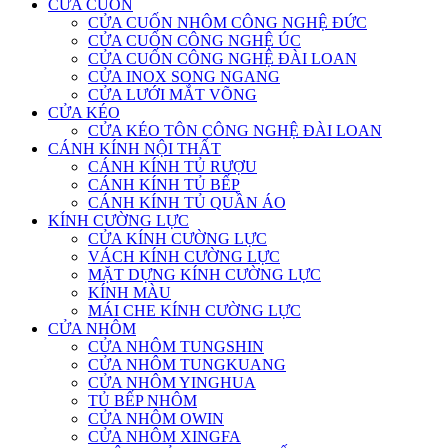
CỬA CUỐN
CỬA CUỐN NHÔM CÔNG NGHỆ ĐỨC
CỬA CUỐN CÔNG NGHỆ ÚC
CỬA CUỐN CÔNG NGHỆ ĐÀI LOAN
CỬA INOX SONG NGANG
CỬA LƯỚI MẮT VÕNG
CỬA KÉO
CỬA KÉO TÔN CÔNG NGHỆ ĐÀI LOAN
CÁNH KÍNH NỘI THẤT
CÁNH KÍNH TỦ RƯỢU
CÁNH KÍNH TỦ BẾP
CÁNH KÍNH TỦ QUẦN ÁO
KÍNH CƯỜNG LỰC
CỬA KÍNH CƯỜNG LỰC
VÁCH KÍNH CƯỜNG LỰC
MẶT DỰNG KÍNH CƯỜNG LỰC
KÍNH MÀU
MÁI CHE KÍNH CƯỜNG LỰC
CỬA NHÔM
CỬA NHÔM TUNGSHIN
CỬA NHÔM TUNGKUANG
CỬA NHÔM YINGHUA
TỦ BẾP NHÔM
CỬA NHÔM OWIN
CỬA NHÔM XINGFA