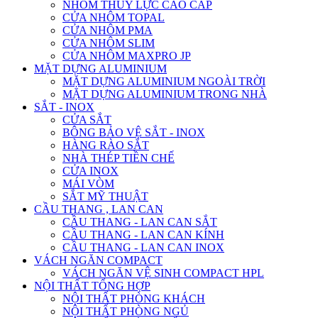
NHÔM THỦY LỰC CAO CẤP
CỬA NHÔM TOPAL
CỬA NHÔM PMA
CỬA NHÔM SLIM
CỬA NHÔM MAXPRO JP
MẶT DỰNG ALUMINIUM
MẶT DỰNG ALUMINIUM NGOÀI TRỜI
MẶT DỰNG ALUMINIUM TRONG NHÀ
SẮT - INOX
CỬA SẮT
BÔNG BẢO VỆ SẮT - INOX
HÀNG RÀO SẮT
NHÀ THÉP TIỀN CHẾ
CỬA INOX
MÁI VÒM
SẮT MỸ THUẬT
CẦU THANG , LAN CAN
CẦU THANG - LAN CAN SẮT
CẦU THANG - LAN CAN KÍNH
CẦU THANG - LAN CAN INOX
VÁCH NGĂN COMPACT
VÁCH NGĂN VỆ SINH COMPACT HPL
NỘI THẤT TỔNG HỢP
NỘI THẤT PHÒNG KHÁCH
NỘI THẤT PHÒNG NGỦ