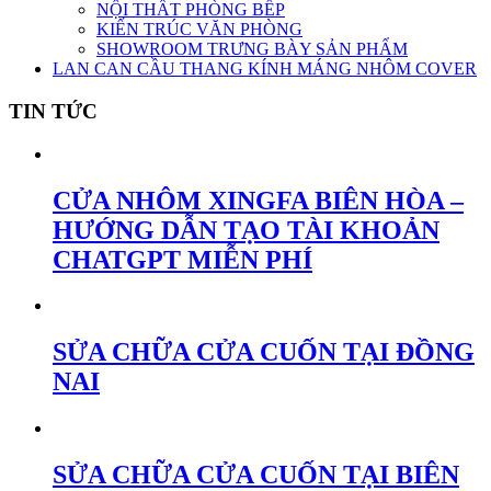
NỘI THẤT PHÒNG BẾP
KIẾN TRÚC VĂN PHÒNG
SHOWROOM TRƯNG BÀY SẢN PHẨM
LAN CAN CẦU THANG KÍNH MÁNG NHÔM COVER
TIN TỨC
CỬA NHÔM XINGFA BIÊN HÒA –
HƯỚNG DẪN TẠO TÀI KHOẢN
CHATGPT MIỄN PHÍ
SỬA CHỮA CỬA CUỐN TẠI ĐỒNG
NAI
SỬA CHỮA CỬA CUỐN TẠI BIÊN