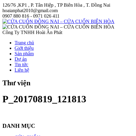
126/76 ,KP1 , P. Tân Hiệp , TP Biên Hòa , T. Đồng Nai
hoaianphat2010@gmail.com
0907 880 816 - 0971 026 411
Công Ty TNHH Hoài Ân Phát
Trang chủ
Giới thiệu
Sản phẩm
Dự án
Tin tức
Liên hệ
Thư viện
P_20170819_121813
DANH MỤC