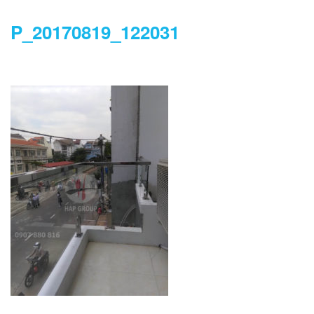
P_20170819_122031