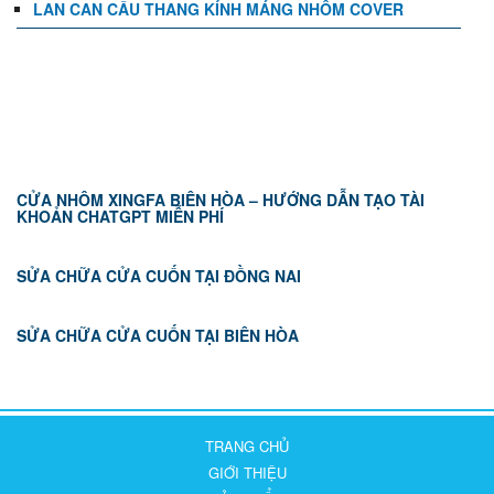
LAN CAN CẦU THANG KÍNH MÁNG NHÔM COVER
TIN TỨC
CỬA NHÔM XINGFA BIÊN HÒA – HƯỚNG DẪN TẠO TÀI
KHOẢN CHATGPT MIỄN PHÍ
SỬA CHỮA CỬA CUỐN TẠI ĐỒNG NAI
SỬA CHỮA CỬA CUỐN TẠI BIÊN HÒA
TRANG CHỦ
GIỚI THIỆU