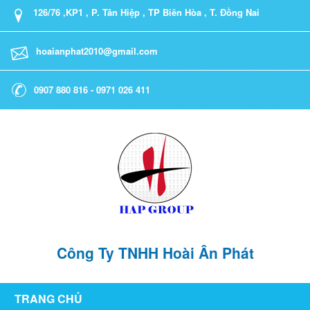
126/76 ,KP1 , P. Tân Hiệp , TP Biên Hòa , T. Đồng Nai
hoaianphat2010@gmail.com
0907 880 816 - 0971 026 411
Công Ty TNHH Hoài Ân Phát
TRANG CHỦ