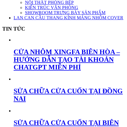
NỘI THẤT PHÒNG BẾP
KIẾN TRÚC VĂN PHÒNG
SHOWROOM TRƯNG BÀY SẢN PHẨM
LAN CAN CẦU THANG KÍNH MÁNG NHÔM COVER
TIN TỨC
CỬA NHÔM XINGFA BIÊN HÒA –
HƯỚNG DẪN TẠO TÀI KHOẢN
CHATGPT MIỄN PHÍ
SỬA CHỮA CỬA CUỐN TẠI ĐỒNG
NAI
SỬA CHỮA CỬA CUỐN TẠI BIÊN