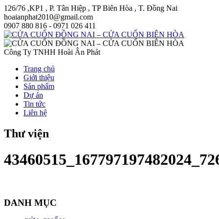
126/76 ,KP1 , P. Tân Hiệp , TP Biên Hòa , T. Đồng Nai
hoaianphat2010@gmail.com
0907 880 816 - 0971 026 411
Công Ty TNHH Hoài Ân Phát
Trang chủ
Giới thiệu
Sản phẩm
Dự án
Tin tức
Liên hệ
Thư viện
43460515_167797197482024_72
DANH MỤC