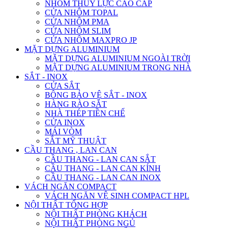
NHÔM THỦY LỰC CAO CẤP
CỬA NHÔM TOPAL
CỬA NHÔM PMA
CỬA NHÔM SLIM
CỬA NHÔM MAXPRO JP
MẶT DỰNG ALUMINIUM
MẶT DỰNG ALUMINIUM NGOÀI TRỜI
MẶT DỰNG ALUMINIUM TRONG NHÀ
SẮT - INOX
CỬA SẮT
BÔNG BẢO VỆ SẮT - INOX
HÀNG RÀO SẮT
NHÀ THÉP TIỀN CHẾ
CỬA INOX
MÁI VÒM
SẮT MỸ THUẬT
CẦU THANG , LAN CAN
CẦU THANG - LAN CAN SẮT
CẦU THANG - LAN CAN KÍNH
CẦU THANG - LAN CAN INOX
VÁCH NGĂN COMPACT
VÁCH NGĂN VỆ SINH COMPACT HPL
NỘI THẤT TỔNG HỢP
NỘI THẤT PHÒNG KHÁCH
NỘI THẤT PHÒNG NGỦ