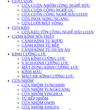
CỬA CUỐN
CỬA CUỐN NHÔM CÔNG NGHỆ ĐỨC
CỬA CUỐN CÔNG NGHỆ ÚC
CỬA CUỐN CÔNG NGHỆ ĐÀI LOAN
CỬA INOX SONG NGANG
CỬA LƯỚI MẮT VÕNG
CỬA KÉO
CỬA KÉO TÔN CÔNG NGHỆ ĐÀI LOAN
CÁNH KÍNH NỘI THẤT
CÁNH KÍNH TỦ RƯỢU
CÁNH KÍNH TỦ BẾP
CÁNH KÍNH TỦ QUẦN ÁO
KÍNH CƯỜNG LỰC
CỬA KÍNH CƯỜNG LỰC
VÁCH KÍNH CƯỜNG LỰC
MẶT DỰNG KÍNH CƯỜNG LỰC
KÍNH MÀU
MÁI CHE KÍNH CƯỜNG LỰC
CỬA NHÔM
CỬA NHÔM TUNGSHIN
CỬA NHÔM TUNGKUANG
CỬA NHÔM YINGHUA
TỦ BẾP NHÔM
CỬA NHÔM OWIN
CỬA NHÔM XINGFA