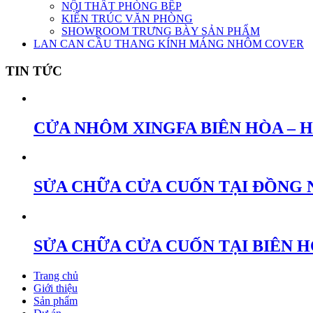
NỘI THẤT PHÒNG BẾP
KIẾN TRÚC VĂN PHÒNG
SHOWROOM TRƯNG BÀY SẢN PHẨM
LAN CAN CẦU THANG KÍNH MÁNG NHÔM COVER
TIN TỨC
CỬA NHÔM XINGFA BIÊN HÒA – 
SỬA CHỮA CỬA CUỐN TẠI ĐỒNG 
SỬA CHỮA CỬA CUỐN TẠI BIÊN 
Trang chủ
Giới thiệu
Sản phẩm