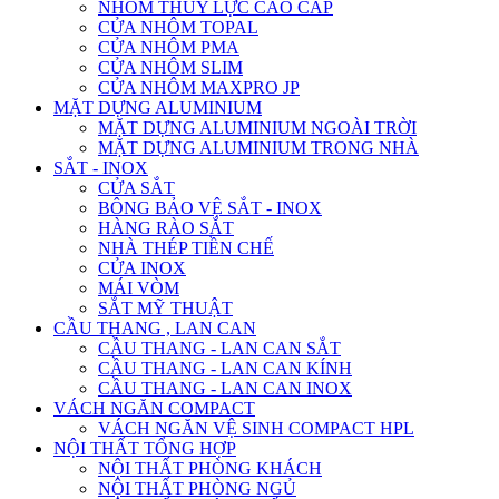
NHÔM THỦY LỰC CAO CẤP
CỬA NHÔM TOPAL
CỬA NHÔM PMA
CỬA NHÔM SLIM
CỬA NHÔM MAXPRO JP
MẶT DỰNG ALUMINIUM
MẶT DỰNG ALUMINIUM NGOÀI TRỜI
MẶT DỰNG ALUMINIUM TRONG NHÀ
SẮT - INOX
CỬA SẮT
BÔNG BẢO VỆ SẮT - INOX
HÀNG RÀO SẮT
NHÀ THÉP TIỀN CHẾ
CỬA INOX
MÁI VÒM
SẮT MỸ THUẬT
CẦU THANG , LAN CAN
CẦU THANG - LAN CAN SẮT
CẦU THANG - LAN CAN KÍNH
CẦU THANG - LAN CAN INOX
VÁCH NGĂN COMPACT
VÁCH NGĂN VỆ SINH COMPACT HPL
NỘI THẤT TỔNG HỢP
NỘI THẤT PHÒNG KHÁCH
NỘI THẤT PHÒNG NGỦ