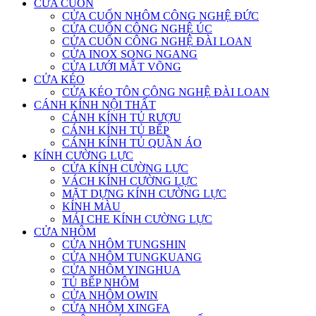
CỬA CUỐN
CỬA CUỐN NHÔM CÔNG NGHỆ ĐỨC
CỬA CUỐN CÔNG NGHỆ ÚC
CỬA CUỐN CÔNG NGHỆ ĐÀI LOAN
CỬA INOX SONG NGANG
CỬA LƯỚI MẮT VÕNG
CỬA KÉO
CỬA KÉO TÔN CÔNG NGHỆ ĐÀI LOAN
CÁNH KÍNH NỘI THẤT
CÁNH KÍNH TỦ RƯỢU
CÁNH KÍNH TỦ BẾP
CÁNH KÍNH TỦ QUẦN ÁO
KÍNH CƯỜNG LỰC
CỬA KÍNH CƯỜNG LỰC
VÁCH KÍNH CƯỜNG LỰC
MẶT DỰNG KÍNH CƯỜNG LỰC
KÍNH MÀU
MÁI CHE KÍNH CƯỜNG LỰC
CỬA NHÔM
CỬA NHÔM TUNGSHIN
CỬA NHÔM TUNGKUANG
CỬA NHÔM YINGHUA
TỦ BẾP NHÔM
CỬA NHÔM OWIN
CỬA NHÔM XINGFA