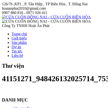
126/76 ,KP1 , P. Tân Hiệp , TP Biên Hòa , T. Đồng Nai
hoaianphat2010@gmail.com
0907 880 816 - 0971 026 411
Công Ty TNHH Hoài Ân Phát
Trang chủ
Giới thiệu
Sản phẩm
Dự án
Tin tức
Liên hệ
Thư viện
41151271_948426132025714_75
DANH MỤC