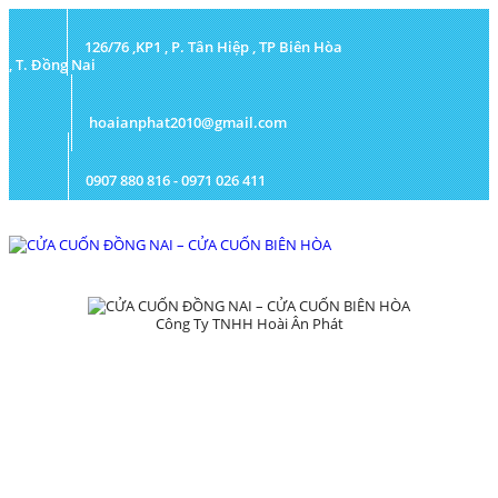
126/76 ,KP1 , P. Tân Hiệp , TP Biên Hòa
, T. Đồng Nai
hoaianphat2010@gmail.com
0907 880 816 - 0971 026 411
Công Ty TNHH Hoài Ân Phát
TRANG CHỦ
GIỚI THIỆU
SẢN PHẨM
DỰ ÁN
TIN TỨC
LIÊN HỆ