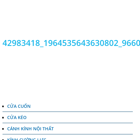
T
V
42983418_1964535643630802_966
DANH MỤC
CỬA CUỐN
CỬA KÉO
CÁNH KÍNH NỘI THẤT
KÍNH CƯỜNG LỰC