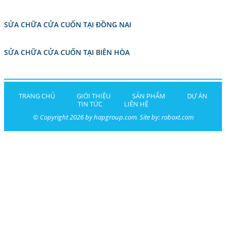
SỬA CHỮA CỬA CUỐN TẠI ĐỒNG NAI
SỬA CHỮA CỬA CUỐN TẠI BIÊN HÒA
TRANG CHỦ
GIỚI THIỆU
SẢN PHẨM
DỰ ÁN
TIN TỨC
LIÊN HỆ
© Copyright 2026 by hapgroup.com. Site by:
roboxt.com