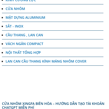
CỬA NHÔM
MẶT DỰNG ALUMINIUM
SẮT - INOX
CẦU THANG , LAN CAN
VÁCH NGĂN COMPACT
NỘI THẤT TỔNG HỢP
LAN CAN CẦU THANG KÍNH MÁNG NHÔM COVER
TIN TỨC
CỬA NHÔM XINGFA BIÊN HÒA – HƯỚNG DẪN TẠO TÀI KHOẢN
CHATGPT MIỄN PHÍ