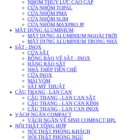
NHÔM THỦY LỰC CAO CẤP
CỬA NHÔM TOPAL
CỬA NHÔM PMA
CỬA NHÔM SLIM
CỬA NHÔM MAXPRO JP
MẶT DỰNG ALUMINIUM
MẶT DỰNG ALUMINIUM NGOÀI TRỜI
MẶT DỰNG ALUMINIUM TRONG NHÀ
SẮT - INOX
CỬA SẮT
BÔNG BẢO VỆ SẮT - INOX
HÀNG RÀO SẮT
NHÀ THÉP TIỀN CHẾ
CỬA INOX
MÁI VÒM
SẮT MỸ THUẬT
CẦU THANG , LAN CAN
CẦU THANG - LAN CAN SẮT
CẦU THANG - LAN CAN KÍNH
CẦU THANG - LAN CAN INOX
VÁCH NGĂN COMPACT
VÁCH NGĂN VỆ SINH COMPACT HPL
NỘI THẤT TỔNG HỢP
NỘI THẤT PHÒNG KHÁCH
NỘI THẤT PHÒNG NGỦ