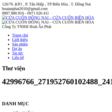
126/76 ,KP1 , P. Tân Hiệp , TP Biên Hòa , T. Đồng Nai
hoaianphat2010@gmail.com
0907 880 816 - 0971 026 411
Công Ty TNHH Hoài Ân Phát
Trang chủ
Giới thiệu
Sản phẩm
Dự án
Tin tức
Liên hệ
Thư viện
42996766_271952760102488_24
DANH MỤC