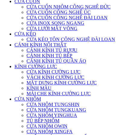
CỬA CUỐN
CỬA CUỐN NHÔM CÔNG NGHỆ ĐỨC
CỬA CUỐN CÔNG NGHỆ ÚC
CỬA CUỐN CÔNG NGHỆ ĐÀI LOAN
CỬA INOX SONG NGANG
CỬA LƯỚI MẮT VÕNG
CỬA KÉO
CỬA KÉO TÔN CÔNG NGHỆ ĐÀI LOAN
CÁNH KÍNH NỘI THẤT
CÁNH KÍNH TỦ RƯỢU
CÁNH KÍNH TỦ BẾP
CÁNH KÍNH TỦ QUẦN ÁO
KÍNH CƯỜNG LỰC
CỬA KÍNH CƯỜNG LỰC
VÁCH KÍNH CƯỜNG LỰC
MẶT DỰNG KÍNH CƯỜNG LỰC
KÍNH MÀU
MÁI CHE KÍNH CƯỜNG LỰC
CỬA NHÔM
CỬA NHÔM TUNGSHIN
CỬA NHÔM TUNGKUANG
CỬA NHÔM YINGHUA
TỦ BẾP NHÔM
CỬA NHÔM OWIN
CỬA NHÔM XINGFA