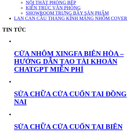
NỘI THẤT PHÒNG BẾP
KIẾN TRÚC VĂN PHÒNG
SHOWROOM TRƯNG BÀY SẢN PHẨM
LAN CAN CẦU THANG KÍNH MÁNG NHÔM COVER
TIN TỨC
CỬA NHÔM XINGFA BIÊN HÒA –
HƯỚNG DẪN TẠO TÀI KHOẢN
CHATGPT MIỄN PHÍ
SỬA CHỮA CỬA CUỐN TẠI ĐỒNG
NAI
SỬA CHỮA CỬA CUỐN TẠI BIÊN