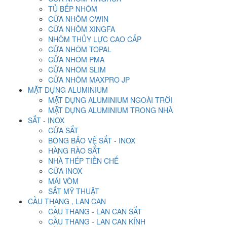
TỦ BẾP NHÔM
CỬA NHÔM OWIN
CỬA NHÔM XINGFA
NHÔM THỦY LỰC CAO CẤP
CỬA NHÔM TOPAL
CỬA NHÔM PMA
CỬA NHÔM SLIM
CỬA NHÔM MAXPRO JP
MẶT DỰNG ALUMINIUM
MẶT DỰNG ALUMINIUM NGOÀI TRỜI
MẶT DỰNG ALUMINIUM TRONG NHÀ
SẮT - INOX
CỬA SẮT
BÔNG BẢO VỆ SẮT - INOX
HÀNG RÀO SẮT
NHÀ THÉP TIỀN CHẾ
CỬA INOX
MÁI VÒM
SẮT MỸ THUẬT
CẦU THANG , LAN CAN
CẦU THANG - LAN CAN SẮT
CẦU THANG - LAN CAN KÍNH