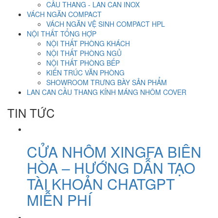
CẦU THANG - LAN CAN INOX
VÁCH NGĂN COMPACT
VÁCH NGĂN VỆ SINH COMPACT HPL
NỘI THẤT TỔNG HỢP
NỘI THẤT PHÒNG KHÁCH
NỘI THẤT PHÒNG NGỦ
NỘI THẤT PHÒNG BẾP
KIẾN TRÚC VĂN PHÒNG
SHOWROOM TRƯNG BÀY SẢN PHẨM
LAN CAN CẦU THANG KÍNH MÁNG NHÔM COVER
TIN TỨC
CỬA NHÔM XINGFA BIÊN
HÒA – HƯỚNG DẪN TẠO
TÀI KHOẢN CHATGPT
MIỄN PHÍ