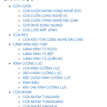
CỬA CUỐN
CỬA CUỐN NHÔM CÔNG NGHỆ ĐỨC
CỬA CUỐN CÔNG NGHỆ ÚC
CỬA CUỐN CÔNG NGHỆ ĐÀI LOAN
CỬA INOX SONG NGANG
CỬA LƯỚI MẮT VÕNG
CỬA KÉO
CỬA KÉO TÔN CÔNG NGHỆ ĐÀI LOAN
CÁNH KÍNH NỘI THẤT
CÁNH KÍNH TỦ RƯỢU
CÁNH KÍNH TỦ BẾP
CÁNH KÍNH TỦ QUẦN ÁO
KÍNH CƯỜNG LỰC
CỬA KÍNH CƯỜNG LỰC
VÁCH KÍNH CƯỜNG LỰC
MẶT DỰNG KÍNH CƯỜNG LỰC
KÍNH MÀU
MÁI CHE KÍNH CƯỜNG LỰC
CỬA NHÔM
CỬA NHÔM TUNGSHIN
CỬA NHÔM TUNGKUANG
CỬA NHÔM YINGHUA