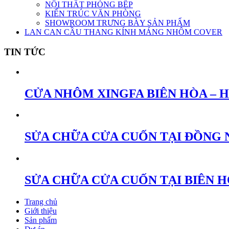
NỘI THẤT PHÒNG BẾP
KIẾN TRÚC VĂN PHÒNG
SHOWROOM TRƯNG BÀY SẢN PHẨM
LAN CAN CẦU THANG KÍNH MÁNG NHÔM COVER
TIN TỨC
CỬA NHÔM XINGFA BIÊN HÒA – 
SỬA CHỮA CỬA CUỐN TẠI ĐỒNG 
SỬA CHỮA CỬA CUỐN TẠI BIÊN 
Trang chủ
Giới thiệu
Sản phẩm