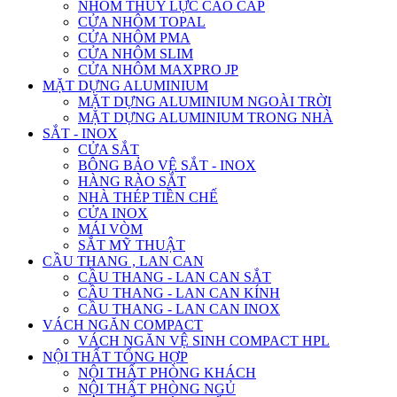
NHÔM THỦY LỰC CAO CẤP
CỬA NHÔM TOPAL
CỬA NHÔM PMA
CỬA NHÔM SLIM
CỬA NHÔM MAXPRO JP
MẶT DỰNG ALUMINIUM
MẶT DỰNG ALUMINIUM NGOÀI TRỜI
MẶT DỰNG ALUMINIUM TRONG NHÀ
SẮT - INOX
CỬA SẮT
BÔNG BẢO VỆ SẮT - INOX
HÀNG RÀO SẮT
NHÀ THÉP TIỀN CHẾ
CỬA INOX
MÁI VÒM
SẮT MỸ THUẬT
CẦU THANG , LAN CAN
CẦU THANG - LAN CAN SẮT
CẦU THANG - LAN CAN KÍNH
CẦU THANG - LAN CAN INOX
VÁCH NGĂN COMPACT
VÁCH NGĂN VỆ SINH COMPACT HPL
NỘI THẤT TỔNG HỢP
NỘI THẤT PHÒNG KHÁCH
NỘI THẤT PHÒNG NGỦ