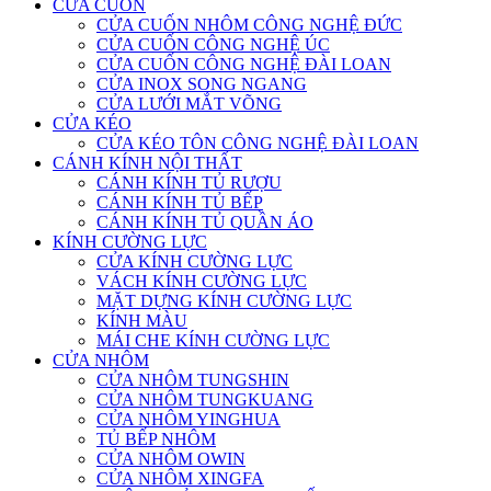
CỬA CUỐN
CỬA CUỐN NHÔM CÔNG NGHỆ ĐỨC
CỬA CUỐN CÔNG NGHỆ ÚC
CỬA CUỐN CÔNG NGHỆ ĐÀI LOAN
CỬA INOX SONG NGANG
CỬA LƯỚI MẮT VÕNG
CỬA KÉO
CỬA KÉO TÔN CÔNG NGHỆ ĐÀI LOAN
CÁNH KÍNH NỘI THẤT
CÁNH KÍNH TỦ RƯỢU
CÁNH KÍNH TỦ BẾP
CÁNH KÍNH TỦ QUẦN ÁO
KÍNH CƯỜNG LỰC
CỬA KÍNH CƯỜNG LỰC
VÁCH KÍNH CƯỜNG LỰC
MẶT DỰNG KÍNH CƯỜNG LỰC
KÍNH MÀU
MÁI CHE KÍNH CƯỜNG LỰC
CỬA NHÔM
CỬA NHÔM TUNGSHIN
CỬA NHÔM TUNGKUANG
CỬA NHÔM YINGHUA
TỦ BẾP NHÔM
CỬA NHÔM OWIN
CỬA NHÔM XINGFA