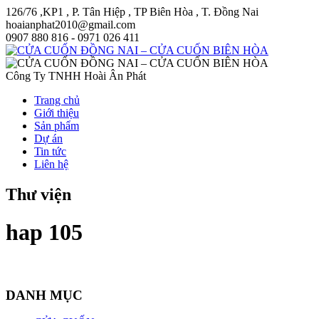
126/76 ,KP1 , P. Tân Hiệp , TP Biên Hòa , T. Đồng Nai
hoaianphat2010@gmail.com
0907 880 816 - 0971 026 411
Công Ty TNHH Hoài Ân Phát
Trang chủ
Giới thiệu
Sản phẩm
Dự án
Tin tức
Liên hệ
Thư viện
hap 105
DANH MỤC