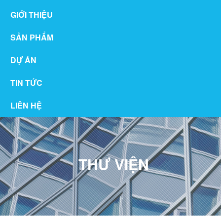
GIỚI THIỆU
SẢN PHẨM
DỰ ÁN
TIN TỨC
LIÊN HỆ
THƯ VIỆN