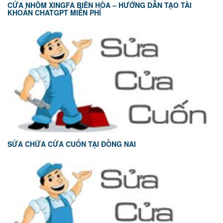
CỬA NHÔM XINGFA BIÊN HÒA – HƯỚNG DẪN TẠO TÀI
KHOẢN CHATGPT MIỄN PHÍ
SỬA CHỮA CỬA CUỐN TẠI ĐỒNG NAI