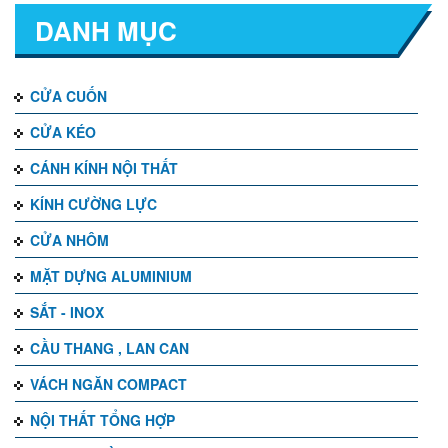
DANH MỤC
CỬA CUỐN
CỬA KÉO
CÁNH KÍNH NỘI THẤT
KÍNH CƯỜNG LỰC
CỬA NHÔM
MẶT DỰNG ALUMINIUM
SẮT - INOX
CẦU THANG , LAN CAN
VÁCH NGĂN COMPACT
NỘI THẤT TỔNG HỢP