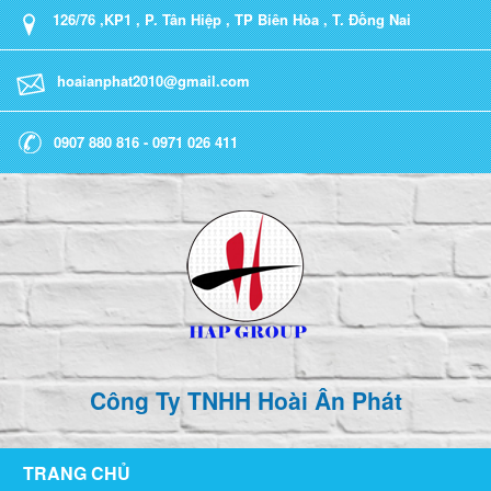
126/76 ,KP1 , P. Tân Hiệp , TP Biên Hòa , T. Đồng Nai
hoaianphat2010@gmail.com
0907 880 816 - 0971 026 411
Công Ty TNHH Hoài Ân Phát
TRANG CHỦ