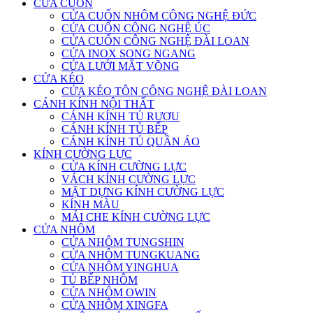
CỬA CUỐN
CỬA CUỐN NHÔM CÔNG NGHỆ ĐỨC
CỬA CUỐN CÔNG NGHỆ ÚC
CỬA CUỐN CÔNG NGHỆ ĐÀI LOAN
CỬA INOX SONG NGANG
CỬA LƯỚI MẮT VÕNG
CỬA KÉO
CỬA KÉO TÔN CÔNG NGHỆ ĐÀI LOAN
CÁNH KÍNH NỘI THẤT
CÁNH KÍNH TỦ RƯỢU
CÁNH KÍNH TỦ BẾP
CÁNH KÍNH TỦ QUẦN ÁO
KÍNH CƯỜNG LỰC
CỬA KÍNH CƯỜNG LỰC
VÁCH KÍNH CƯỜNG LỰC
MẶT DỰNG KÍNH CƯỜNG LỰC
KÍNH MÀU
MÁI CHE KÍNH CƯỜNG LỰC
CỬA NHÔM
CỬA NHÔM TUNGSHIN
CỬA NHÔM TUNGKUANG
CỬA NHÔM YINGHUA
TỦ BẾP NHÔM
CỬA NHÔM OWIN
CỬA NHÔM XINGFA