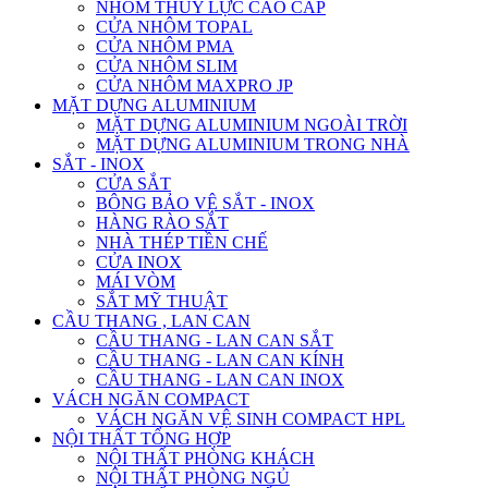
NHÔM THỦY LỰC CAO CẤP
CỬA NHÔM TOPAL
CỬA NHÔM PMA
CỬA NHÔM SLIM
CỬA NHÔM MAXPRO JP
MẶT DỰNG ALUMINIUM
MẶT DỰNG ALUMINIUM NGOÀI TRỜI
MẶT DỰNG ALUMINIUM TRONG NHÀ
SẮT - INOX
CỬA SẮT
BÔNG BẢO VỆ SẮT - INOX
HÀNG RÀO SẮT
NHÀ THÉP TIỀN CHẾ
CỬA INOX
MÁI VÒM
SẮT MỸ THUẬT
CẦU THANG , LAN CAN
CẦU THANG - LAN CAN SẮT
CẦU THANG - LAN CAN KÍNH
CẦU THANG - LAN CAN INOX
VÁCH NGĂN COMPACT
VÁCH NGĂN VỆ SINH COMPACT HPL
NỘI THẤT TỔNG HỢP
NỘI THẤT PHÒNG KHÁCH
NỘI THẤT PHÒNG NGỦ