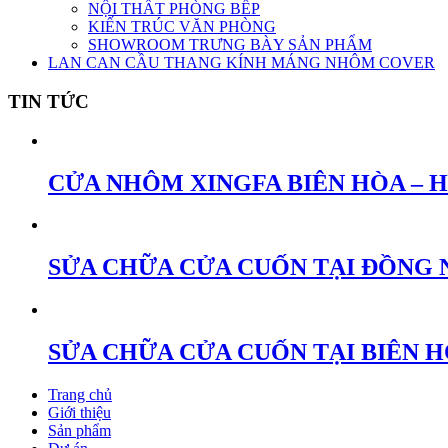
NỘI THẤT PHÒNG BẾP
KIẾN TRÚC VĂN PHÒNG
SHOWROOM TRƯNG BÀY SẢN PHẨM
LAN CAN CẦU THANG KÍNH MÁNG NHÔM COVER
TIN TỨC
CỬA NHÔM XINGFA BIÊN HÒA – 
SỬA CHỮA CỬA CUỐN TẠI ĐỒNG 
SỬA CHỮA CỬA CUỐN TẠI BIÊN 
Trang chủ
Giới thiệu
Sản phẩm