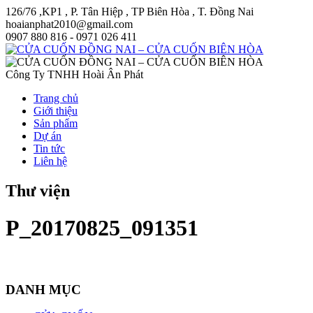
126/76 ,KP1 , P. Tân Hiệp , TP Biên Hòa , T. Đồng Nai
hoaianphat2010@gmail.com
0907 880 816 - 0971 026 411
Công Ty TNHH Hoài Ân Phát
Trang chủ
Giới thiệu
Sản phẩm
Dự án
Tin tức
Liên hệ
Thư viện
P_20170825_091351
DANH MỤC