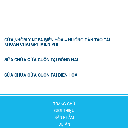
TIN TỨC
CỬA NHÔM XINGFA BIÊN HÒA – HƯỚNG DẪN TẠO TÀI
KHOẢN CHATGPT MIỄN PHÍ
SỬA CHỮA CỬA CUỐN TẠI ĐỒNG NAI
SỬA CHỮA CỬA CUỐN TẠI BIÊN HÒA
TRANG CHỦ
GIỚI THIỆU
SẢN PHẨM
DỰ ÁN