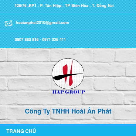
126/76 ,KP1 , P. Tân Hiệp , TP Biên Hòa , T. Đồng Nai
hoaianphat2010@gmail.com
0907 880 816 - 0971 026 411
Công Ty TNHH Hoài Ân Phát
TRANG CHỦ