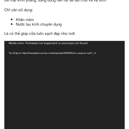
Chỉ cần sử dụng:
Khăn mềm
Nước lau kính chuyên dụng
Là có thể giúp cửa luôn sạch đẹp như mới.
Trình
Media error: Format(s) not supported or source(s) not found
chơi
Video
Tải về tệp tin: https://hoaianphat.com/wp-content/uploads/2026/03/kinh-cuong-luc.mp4?_=3