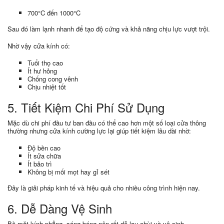
700°C đến 1000°C
Sau đó làm lạnh nhanh để tạo độ cứng và khả năng chịu lực vượt trội.
Nhờ vậy cửa kính có:
Tuổi thọ cao
Ít hư hỏng
Chống cong vênh
Chịu nhiệt tốt
5. Tiết Kiệm Chi Phí Sử Dụng
Mặc dù chi phí đầu tư ban đầu có thể cao hơn một số loại cửa thông
thường nhưng cửa kính cường lực lại giúp tiết kiệm lâu dài nhờ:
Độ bền cao
Ít sửa chữa
Ít bảo trì
Không bị mối mọt hay gỉ sét
Đây là giải pháp kinh tế và hiệu quả cho nhiều công trình hiện nay.
6. Dễ Dàng Vệ Sinh
Bề mặt kính phẳng, sáng bóng nên rất dễ lau chùi và vệ sinh.