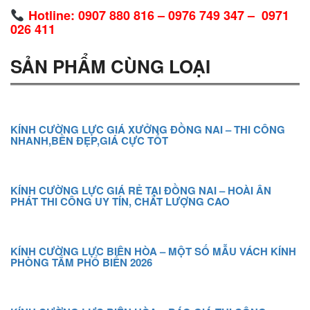
Hotline: 0907 880 816 – 0976 749 347 – 0971
026 411
SẢN PHẨM CÙNG LOẠI
KÍNH CƯỜNG LỰC GIÁ XƯỞNG ĐỒNG NAI – THI CÔNG
NHANH,BỀN ĐẸP,GIÁ CỰC TỐT
KÍNH CƯỜNG LỰC GIÁ RẺ TẠI ĐỒNG NAI – HOÀI ÂN
PHÁT THI CÔNG UY TÍN, CHẤT LƯỢNG CAO
KÍNH CƯỜNG LỰC BIÊN HÒA – MỘT SỐ MẪU VÁCH KÍNH
PHÒNG TẮM PHỔ BIẾN 2026