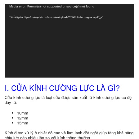
Trình
Media error: Format(s) not supported or source(s) not found
chơi
Video
Tải về tệp tin: https://hoaianphat.com/wp-content/uploads/2016/01/kinh-cuong-luc.mp4?_=1
I. CỬA KÍNH CƯỜNG LỰC LÀ GÌ?
Cửa kính cường lực là loại cửa được sản xuất từ kính cường lực có độ
dày từ:
10mm
12mm
15mm
Kính được xử lý ở nhiệt độ cao và làm lạnh đột ngột giúp tăng khả năng
chịu lực gấp nhiều lần so với kính thông thường.