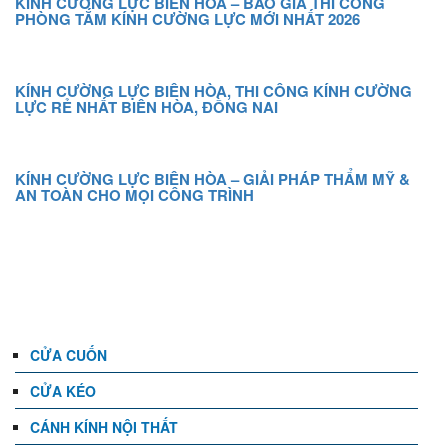
KÍNH CƯỜNG LỰC BIÊN HÒA – BÁO GIÁ THI CÔNG
PHÒNG TẮM KÍNH CƯỜNG LỰC MỚI NHẤT 2026
KÍNH CƯỜNG LỰC BIÊN HÒA, THI CÔNG KÍNH CƯỜNG
LỰC RẺ NHẤT BIÊN HÒA, ĐỒNG NAI
KÍNH CƯỜNG LỰC BIÊN HÒA – GIẢI PHÁP THẨM MỸ &
AN TOÀN CHO MỌI CÔNG TRÌNH
DANH MỤC
CỬA CUỐN
CỬA KÉO
CÁNH KÍNH NỘI THẤT