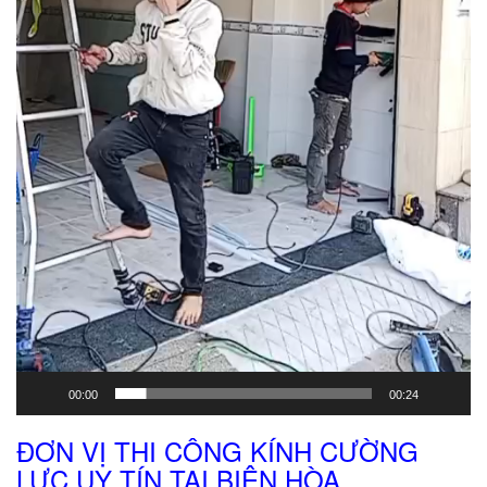
00:00
00:24
ĐƠN VỊ THI CÔNG KÍNH CƯỜNG
LỰC UY TÍN TẠI BIÊN HÒA