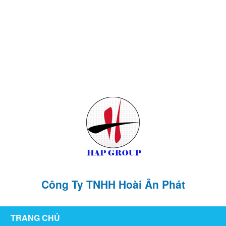
126/76 ,KP1 , P. Tân Hiệp , TP Biên Hòa , T. Đồng Nai
hoaianphat2010@gmail.com
0907 880 816 - 0971 026 411
Công Ty TNHH Hoài Ân Phát
TRANG CHỦ