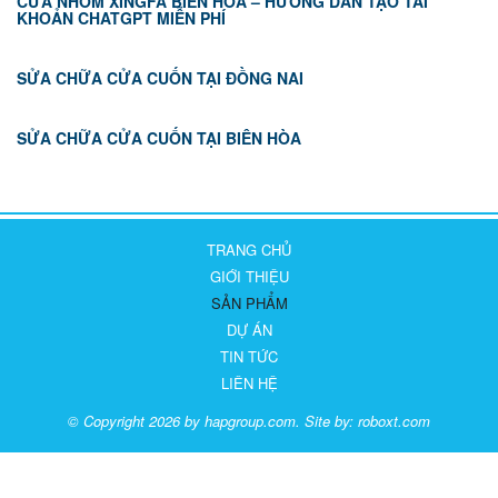
CỬA NHÔM XINGFA BIÊN HÒA – HƯỚNG DẪN TẠO TÀI
KHOẢN CHATGPT MIỄN PHÍ
SỬA CHỮA CỬA CUỐN TẠI ĐỒNG NAI
SỬA CHỮA CỬA CUỐN TẠI BIÊN HÒA
TRANG CHỦ
GIỚI THIỆU
SẢN PHẨM
DỰ ÁN
TIN TỨC
LIÊN HỆ
© Copyright 2026 by hapgroup.com. Site by:
roboxt.com