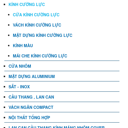
KÍNH CƯỜNG LỰC
CỬA KÍNH CƯỜNG LỰC
VÁCH KÍNH CƯỜNG LỰC
MẶT DỰNG KÍNH CƯỜNG LỰC
KÍNH MÀU
MÁI CHE KÍNH CƯỜNG LỰC
CỬA NHÔM
MẶT DỰNG ALUMINIUM
SẮT - INOX
CẦU THANG , LAN CAN
VÁCH NGĂN COMPACT
NỘI THẤT TỔNG HỢP
LAN CAN CẦU THANG KÍNH MÁNG NHÔM COVER