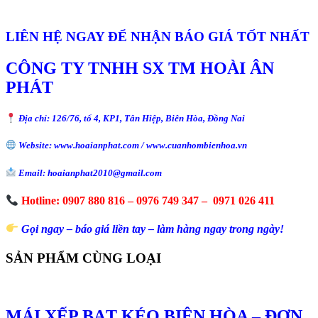
LIÊN HỆ NGAY ĐỂ NHẬN BÁO GIÁ TỐT NHẤT
CÔNG TY TNHH SX TM HOÀI ÂN
PHÁT
Địa chỉ: 126/76, tổ 4, KP1, Tân Hiệp, Biên Hòa, Đồng Nai
Website: www.hoaianphat.com / www.cuanhombienhoa.vn
Email: hoaianphat2010@gmail.com
Hotline: 0907 880 816 – 0976 749 347 – 0971 026 411
Gọi ngay – báo giá liền tay – làm hàng ngay trong ngày!
SẢN PHẨM CÙNG LOẠI
MÁI XẾP BẠT KÉO BIÊN HÒA – ĐƠN