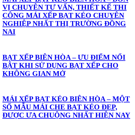
VỊ CHUYÊN TƯ VẤN, THIẾT KẾ THI
CÔNG MÁI XẾP BẠT KÉO CHUYÊN
NGHIỆP NHẤT THỊ TRƯỜNG ĐỒNG
NAI
BẠT XẾP BIÊN HÒA – ƯU ĐIỂM NỔI
BẬT KHI SỬ DỤNG BẠT XẾP CHO
KHÔNG GIAN MỞ
MÁI XẾP BẠT KÉO BIÊN HÒA – MỘT
SỐ MẪU MÁI CHE BẠT KÉO ĐẸP,
ĐƯỢC ƯA CHUỘNG NHẤT HIỆN NAY