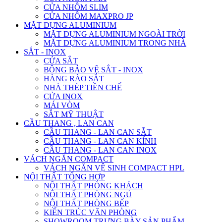
CỬA NHÔM SLIM
CỬA NHÔM MAXPRO JP
MẶT DỰNG ALUMINIUM
MẶT DỰNG ALUMINIUM NGOÀI TRỜI
MẶT DỰNG ALUMINIUM TRONG NHÀ
SẮT - INOX
CỬA SẮT
BÔNG BẢO VỆ SẮT - INOX
HÀNG RÀO SẮT
NHÀ THÉP TIỀN CHẾ
CỬA INOX
MÁI VÒM
SẮT MỸ THUẬT
CẦU THANG , LAN CAN
CẦU THANG - LAN CAN SẮT
CẦU THANG - LAN CAN KÍNH
CẦU THANG - LAN CAN INOX
VÁCH NGĂN COMPACT
VÁCH NGĂN VỆ SINH COMPACT HPL
NỘI THẤT TỔNG HỢP
NỘI THẤT PHÒNG KHÁCH
NỘI THẤT PHÒNG NGỦ
NỘI THẤT PHÒNG BẾP
KIẾN TRÚC VĂN PHÒNG
SHOWROOM TRƯNG BÀY SẢN PHẨM