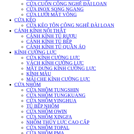
CỬA CUỐN CÔNG NGHỆ ĐÀI LOAN
CỬA INOX SONG NGANG
CỬA LƯỚI MẮT VÕNG
CỬA KÉO
CỬA KÉO TÔN CÔNG NGHỆ ĐÀI LOAN
CÁNH KÍNH NỘI THẤT
CÁNH KÍNH TỦ RƯỢU
CÁNH KÍNH TỦ BẾP
CÁNH KÍNH TỦ QUẦN ÁO
KÍNH CƯỜNG LỰC
CỬA KÍNH CƯỜNG LỰC
VÁCH KÍNH CƯỜNG LỰC
MẶT DỰNG KÍNH CƯỜNG LỰC
KÍNH MÀU
MÁI CHE KÍNH CƯỜNG LỰC
CỬA NHÔM
CỬA NHÔM TUNGSHIN
CỬA NHÔM TUNGKUANG
CỬA NHÔM YINGHUA
TỦ BẾP NHÔM
CỬA NHÔM OWIN
CỬA NHÔM XINGFA
NHÔM THỦY LỰC CAO CẤP
CỬA NHÔM TOPAL
CỬA NHÔM PMA