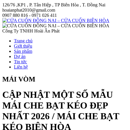
126/76 ,KP1 , P. Tân Hiệp , TP Biên Hòa , T. Đồng Nai
hoaianphat2010@gmail.com
0907 880 816 - 0971 026 411
Công Ty TNHH Hoài Ân Phát
Trang chủ
Giới thiệu
Sản phẩm
Dự án
Tin tức
Liên hệ
MÁI VÒM
CẬP NHẬT MỘT SỐ MẪU
MÁI CHE BẠT KÉO ĐẸP
NHẤT 2026 / MÁI CHE BẠT
KÉO BIÊN HÒA