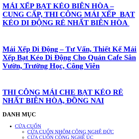
MÁI XẾP BẠT KÉO BIÊN HÒA –
CUNG CẤP, THI CÔNG MÁI XẾP BẠT
KÉO DI ĐỘNG RẺ NHẤT BIÊN HÒA
Mái Xếp Di Động – Tư Vấn, Thiết Kế Mái
Xếp Bạt Kéo Di Động Cho Quán Cafe Sân
Vườn, Trường Học, Công Viên
THI CÔNG MÁI CHE BẠT KÉO RẺ
NHẤT BIÊN HÒA, ĐỒNG NAI
DANH MỤC
CỬA CUỐN
CỬA CUỐN NHÔM CÔNG NGHỆ ĐỨC
CỬA CUỐN CÔNG NGHỆ ÚC