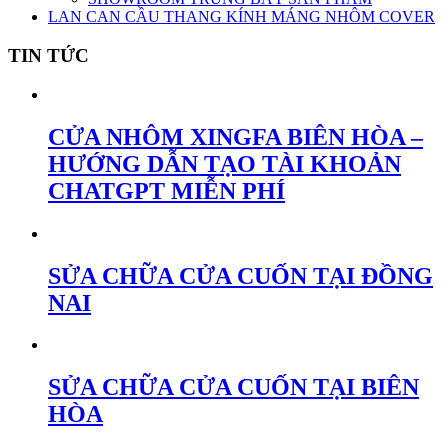
LAN CAN CẦU THANG KÍNH MÁNG NHÔM COVER
TIN TỨC
CỬA NHÔM XINGFA BIÊN HÒA –
HƯỚNG DẪN TẠO TÀI KHOẢN
CHATGPT MIỄN PHÍ
SỬA CHỮA CỬA CUỐN TẠI ĐỒNG
NAI
SỬA CHỮA CỬA CUỐN TẠI BIÊN
HÒA