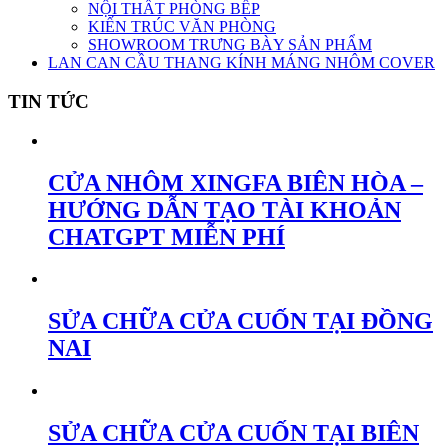
NỘI THẤT PHÒNG BẾP
KIẾN TRÚC VĂN PHÒNG
SHOWROOM TRƯNG BÀY SẢN PHẨM
LAN CAN CẦU THANG KÍNH MÁNG NHÔM COVER
TIN TỨC
CỬA NHÔM XINGFA BIÊN HÒA –
HƯỚNG DẪN TẠO TÀI KHOẢN
CHATGPT MIỄN PHÍ
SỬA CHỮA CỬA CUỐN TẠI ĐỒNG
NAI
SỬA CHỮA CỬA CUỐN TẠI BIÊN