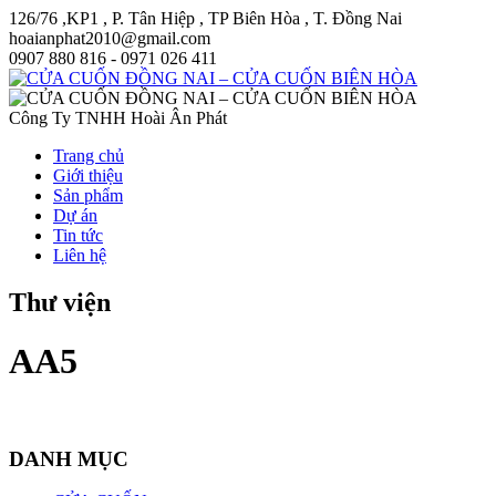
126/76 ,KP1 , P. Tân Hiệp , TP Biên Hòa , T. Đồng Nai
hoaianphat2010@gmail.com
0907 880 816 - 0971 026 411
Công Ty TNHH Hoài Ân Phát
Trang chủ
Giới thiệu
Sản phẩm
Dự án
Tin tức
Liên hệ
Thư viện
AA5
DANH MỤC