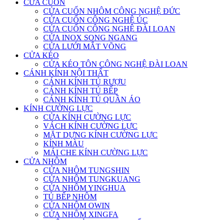
CỬA CUỐN
CỬA CUỐN NHÔM CÔNG NGHỆ ĐỨC
CỬA CUỐN CÔNG NGHỆ ÚC
CỬA CUỐN CÔNG NGHỆ ĐÀI LOAN
CỬA INOX SONG NGANG
CỬA LƯỚI MẮT VÕNG
CỬA KÉO
CỬA KÉO TÔN CÔNG NGHỆ ĐÀI LOAN
CÁNH KÍNH NỘI THẤT
CÁNH KÍNH TỦ RƯỢU
CÁNH KÍNH TỦ BẾP
CÁNH KÍNH TỦ QUẦN ÁO
KÍNH CƯỜNG LỰC
CỬA KÍNH CƯỜNG LỰC
VÁCH KÍNH CƯỜNG LỰC
MẶT DỰNG KÍNH CƯỜNG LỰC
KÍNH MÀU
MÁI CHE KÍNH CƯỜNG LỰC
CỬA NHÔM
CỬA NHÔM TUNGSHIN
CỬA NHÔM TUNGKUANG
CỬA NHÔM YINGHUA
TỦ BẾP NHÔM
CỬA NHÔM OWIN
CỬA NHÔM XINGFA