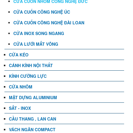
CỬA CUỐN NHÔM CÔNG NGHỆ ĐỨC
CỬA CUỐN CÔNG NGHỆ ÚC
CỬA CUỐN CÔNG NGHỆ ĐÀI LOAN
CỬA INOX SONG NGANG
CỬA LƯỚI MẮT VÕNG
CỬA KÉO
CÁNH KÍNH NỘI THẤT
KÍNH CƯỜNG LỰC
CỬA NHÔM
MẶT DỰNG ALUMINIUM
SẮT - INOX
CẦU THANG , LAN CAN
VÁCH NGĂN COMPACT