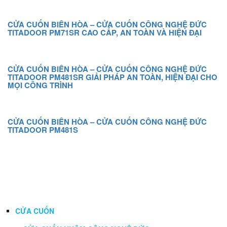
CỬA CUỐN BIÊN HÒA – CỬA CUỐN CÔNG NGHỆ ĐỨC
TITADOOR PM71SR CAO CẤP, AN TOÀN VÀ HIỆN ĐẠI
CỬA CUỐN BIÊN HÒA – CỬA CUỐN CÔNG NGHỆ ĐỨC
TITADOOR PM481SR GIẢI PHÁP AN TOÀN, HIỆN ĐẠI CHO
MỌI CÔNG TRÌNH
CỬA CUỐN BIÊN HÒA – CỬA CUỐN CÔNG NGHỆ ĐỨC
TITADOOR PM481S
DANH MỤC
CỬA CUỐN