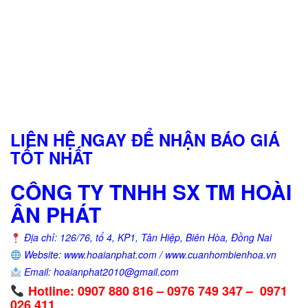
LIÊN HỆ NGAY ĐỂ NHẬN BÁO GIÁ
TỐT NHẤT
CÔNG TY TNHH SX TM HOÀI
ÂN PHÁT
Địa chỉ: 126/76, tổ 4, KP1, Tân Hiệp, Biên Hòa, Đồng Nai
Website: www.hoaianphat.com / www.cuanhombienhoa.vn
Email: hoaianphat2010@gmail.com
Hotline: 0907 880 816 – 0976 749 347 – 0971
026 411