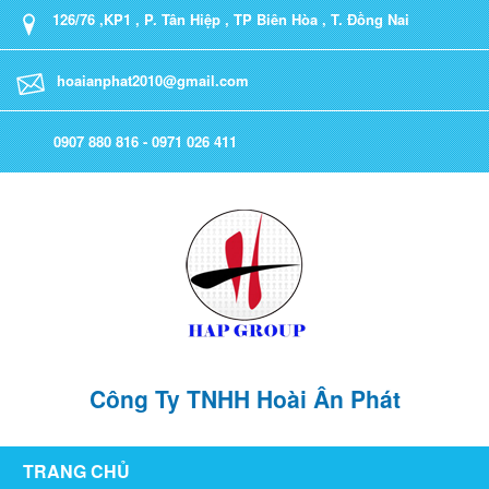
126/76 ,KP1 , P. Tân Hiệp , TP Biên Hòa , T. Đồng Nai
hoaianphat2010@gmail.com
0907 880 816 - 0971 026 411
Công Ty TNHH Hoài Ân Phát
TRANG CHỦ