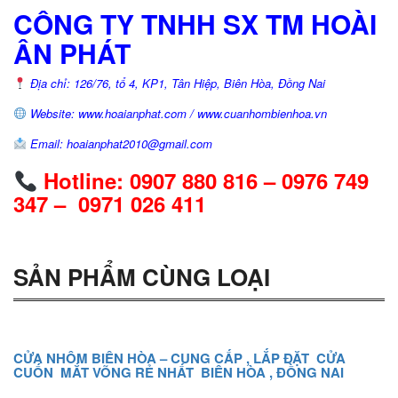
CÔNG TY TNHH SX TM HOÀI
ÂN PHÁT
Địa chỉ: 126/76, tổ 4, KP1, Tân Hiệp, Biên Hòa, Đồng Nai
Website: www.hoaianphat.com / www.cuanhombienhoa.vn
Email: hoaianphat2010@gmail.com
Hotline: 0907 880 816 – 0976 749
347 – 0971 026 411
SẢN PHẨM CÙNG LOẠI
CỬA NHÔM BIÊN HÒA – CUNG CẤP , LẮP ĐẶT CỬA
CUỐN MẮT VÕNG RẺ NHẤT BIÊN HÒA , ĐỒNG NAI