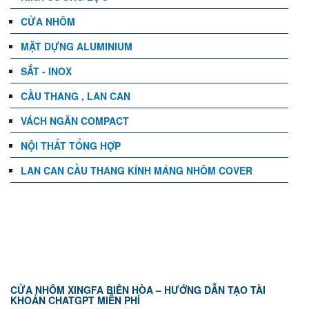
CỬA NHÔM
MẶT DỰNG ALUMINIUM
SẮT - INOX
CẦU THANG , LAN CAN
VÁCH NGĂN COMPACT
NỘI THẤT TỔNG HỢP
LAN CAN CẦU THANG KÍNH MÁNG NHÔM COVER
TIN TỨC
CỬA NHÔM XINGFA BIÊN HÒA – HƯỚNG DẪN TẠO TÀI
KHOẢN CHATGPT MIỄN PHÍ