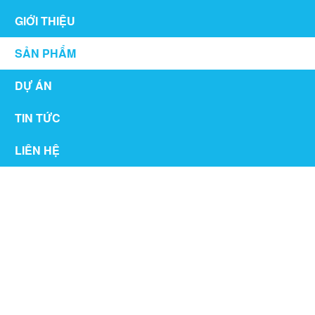
GIỚI THIỆU
SẢN PHẨM
DỰ ÁN
TIN TỨC
LIÊN HỆ
CỬA CUỐN NHÔM CÔNG