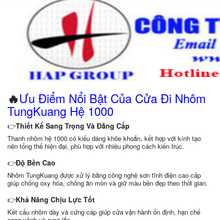
Ưu Điểm Nổi Bật Của Cửa Đi Nhôm
🔥
TungKuang Hệ 1000
👉
Thiết Kế Sang Trọng Và Đẳng Cấp
Thanh nhôm hệ 1000 có kiểu dáng khỏe khoắn, kết hợp với kính tạo
nên tổng thể hiện đại, phù hợp với nhiều phong cách kiến trúc.
👉
Độ Bền Cao
Nhôm TungKuang được xử lý bằng công nghệ sơn tĩnh điện cao cấp
giúp chống oxy hóa, chống ăn mòn và giữ màu bền đẹp theo thời gian.
👉
Khả Năng Chịu Lực Tốt
Kết cấu nhôm dày và cứng cáp giúp cửa vận hành ổn định, hạn chế
cong vênh và rung lắc.