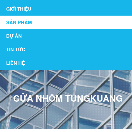
GIỚI THIỆU
SẢN PHẨM
DỰ ÁN
TIN TỨC
LIÊN HỆ
CỬA NHÔM TUNGKUANG