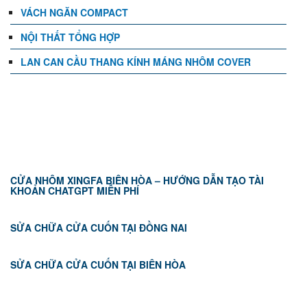
VÁCH NGĂN COMPACT
NỘI THẤT TỔNG HỢP
LAN CAN CẦU THANG KÍNH MÁNG NHÔM COVER
TIN TỨC
CỬA NHÔM XINGFA BIÊN HÒA – HƯỚNG DẪN TẠO TÀI
KHOẢN CHATGPT MIỄN PHÍ
SỬA CHỮA CỬA CUỐN TẠI ĐỒNG NAI
SỬA CHỮA CỬA CUỐN TẠI BIÊN HÒA