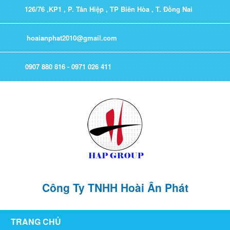
126/76 ,KP1 , P. Tân Hiệp , TP Biên Hòa , T. Đồng Nai
hoaianphat2010@gmail.com
0907 880 816 - 0971 026 411
Công Ty TNHH Hoài Ân Phát
TRANG CHỦ