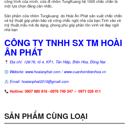
công trình của mình, cửa đi nhôm TungKuang hệ 1000 chắc chắn là
một lựa chọn đáng cân nhắc.
Sản phẩm cửa nhôm Tungkuang do Hoài Ân Phát sản xuất chắc chắn
về kỷ thuật góp phần bảo vệ vững chắc ngôi nhà của bạn,Tinh xảo về
mỹ thuật,mẫu mã đa dạng, phong phú góp phần tôn vinh vẽ đẹp ngôi
nhà bạn
CÔNG TY TNHH SX TM HOÀI
ÂN PHÁT
Địa chỉ: 126/76, tổ 4, KP1, Tân Hiệp, Biên Hòa, Đồng Nai
Website: www.hoaianphat.com / www.cuanhombienhoa.vn
Email: hoaianphat2010@gmail.com
Hotline: 0907 880 816 –0976 749 347 – 0971 026 411
SẢN PHẨM CÙNG LOẠI