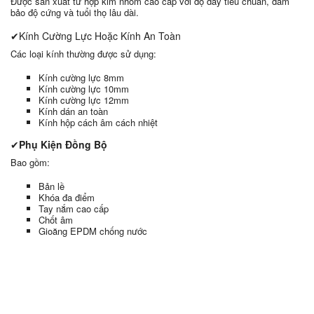
Được sản xuất từ hợp kim nhôm cao cấp với độ dày tiêu chuẩn, đảm
bảo độ cứng và tuổi thọ lâu dài.
✔Kính Cường Lực Hoặc Kính An Toàn
Các loại kính thường được sử dụng:
Kính cường lực 8mm
Kính cường lực 10mm
Kính cường lực 12mm
Kính dán an toàn
Kính hộp cách âm cách nhiệt
✔
Phụ Kiện Đồng Bộ
Bao gồm:
Bản lề
Khóa đa điểm
Tay nắm cao cấp
Chốt âm
Gioăng EPDM chống nước