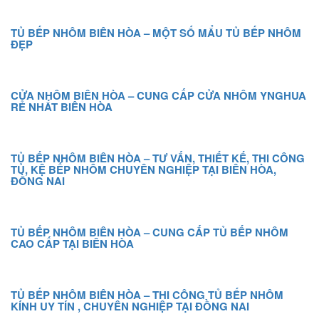
TỦ BẾP NHÔM BIÊN HÒA – MỘT SỐ MẨU TỦ BẾP NHÔM
ĐẸP
CỬA NHÔM BIÊN HÒA – CUNG CẤP CỬA NHÔM YNGHUA
RẺ NHẤT BIÊN HÒA
TỦ BẾP NHÔM BIÊN HÒA – TƯ VẤN, THIẾT KẾ, THI CÔNG
TỦ, KỆ BẾP NHÔM CHUYÊN NGHIỆP TẠI BIÊN HÒA,
ĐỒNG NAI
TỦ BẾP NHÔM BIÊN HÒA – CUNG CẤP TỦ BẾP NHÔM
CAO CẤP TẠI BIÊN HÒA
TỦ BẾP NHÔM BIÊN HÒA – THI CÔNG TỦ BẾP NHÔM
KÍNH UY TÍN , CHUYÊN NGHIỆP TẠI ĐỒNG NAI