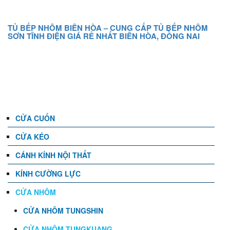
TỦ BẾP NHÔM BIÊN HÒA – CUNG CẤP TỦ BẾP NHÔM
SƠN TĨNH ĐIỆN GIÁ RẺ NHẤT BIÊN HÒA, ĐỒNG NAI
DANH MỤC
CỬA CUỐN
CỬA KÉO
CÁNH KÍNH NỘI THẤT
KÍNH CƯỜNG LỰC
CỬA NHÔM
CỬA NHÔM TUNGSHIN
CỬA NHÔM TUNGKUANG