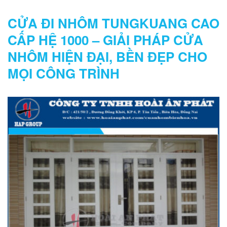
CỬA ĐI NHÔM TUNGKUANG CAO
CẤP HỆ 1000 – GIẢI PHÁP CỬA
NHÔM HIỆN ĐẠI, BỀN ĐẸP CHO
MỌI CÔNG TRÌNH