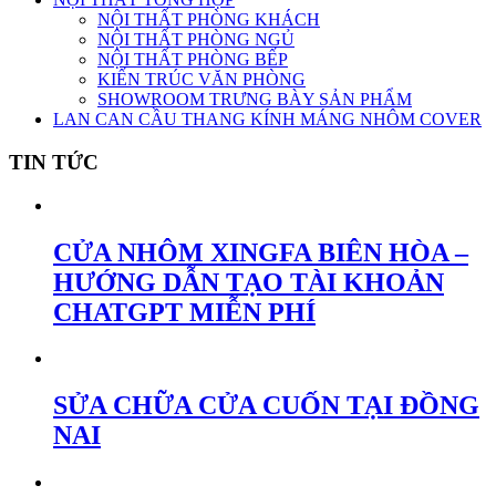
NỘI THẤT PHÒNG KHÁCH
NỘI THẤT PHÒNG NGỦ
NỘI THẤT PHÒNG BẾP
KIẾN TRÚC VĂN PHÒNG
SHOWROOM TRƯNG BÀY SẢN PHẨM
LAN CAN CẦU THANG KÍNH MÁNG NHÔM COVER
TIN TỨC
CỬA NHÔM XINGFA BIÊN HÒA –
HƯỚNG DẪN TẠO TÀI KHOẢN
CHATGPT MIỄN PHÍ
SỬA CHỮA CỬA CUỐN TẠI ĐỒNG
NAI