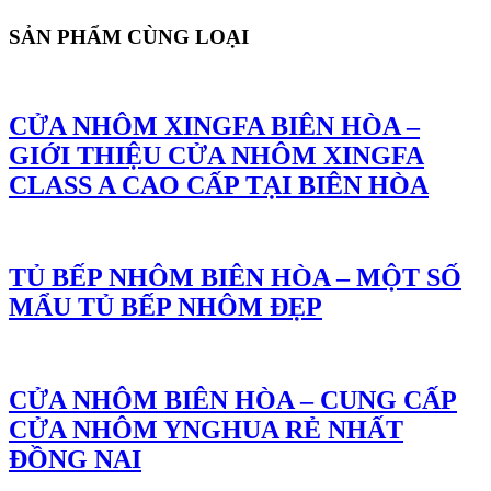
SẢN PHẨM CÙNG LOẠI
CỬA NHÔM XINGFA BIÊN HÒA –
GIỚI THIỆU CỬA NHÔM XINGFA
CLASS A CAO CẤP TẠI BIÊN HÒA
TỦ BẾP NHÔM BIÊN HÒA – MỘT SỐ
MẨU TỦ BẾP NHÔM ĐẸP
CỬA NHÔM BIÊN HÒA – CUNG CẤP
CỬA NHÔM YNGHUA RẺ NHẤT
ĐỒNG NAI