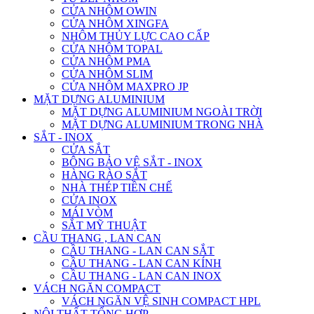
CỬA NHÔM OWIN
CỬA NHÔM XINGFA
NHÔM THỦY LỰC CAO CẤP
CỬA NHÔM TOPAL
CỬA NHÔM PMA
CỬA NHÔM SLIM
CỬA NHÔM MAXPRO JP
MẶT DỰNG ALUMINIUM
MẶT DỰNG ALUMINIUM NGOÀI TRỜI
MẶT DỰNG ALUMINIUM TRONG NHÀ
SẮT - INOX
CỬA SẮT
BÔNG BẢO VỆ SẮT - INOX
HÀNG RÀO SẮT
NHÀ THÉP TIỀN CHẾ
CỬA INOX
MÁI VÒM
SẮT MỸ THUẬT
CẦU THANG , LAN CAN
CẦU THANG - LAN CAN SẮT
CẦU THANG - LAN CAN KÍNH
CẦU THANG - LAN CAN INOX
VÁCH NGĂN COMPACT
VÁCH NGĂN VỆ SINH COMPACT HPL
NỘI THẤT TỔNG HỢP