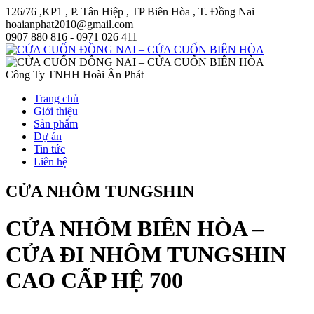
126/76 ,KP1 , P. Tân Hiệp , TP Biên Hòa , T. Đồng Nai
hoaianphat2010@gmail.com
0907 880 816 - 0971 026 411
Công Ty TNHH Hoài Ân Phát
Trang chủ
Giới thiệu
Sản phẩm
Dự án
Tin tức
Liên hệ
CỬA NHÔM TUNGSHIN
CỬA NHÔM BIÊN HÒA –
CỬA ĐI NHÔM TUNGSHIN
CAO CẤP HỆ 700