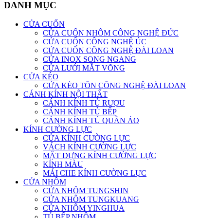
DANH MỤC
CỬA CUỐN
CỬA CUỐN NHÔM CÔNG NGHỆ ĐỨC
CỬA CUỐN CÔNG NGHỆ ÚC
CỬA CUỐN CÔNG NGHỆ ĐÀI LOAN
CỬA INOX SONG NGANG
CỬA LƯỚI MẮT VÕNG
CỬA KÉO
CỬA KÉO TÔN CÔNG NGHỆ ĐÀI LOAN
CÁNH KÍNH NỘI THẤT
CÁNH KÍNH TỦ RƯỢU
CÁNH KÍNH TỦ BẾP
CÁNH KÍNH TỦ QUẦN ÁO
KÍNH CƯỜNG LỰC
CỬA KÍNH CƯỜNG LỰC
VÁCH KÍNH CƯỜNG LỰC
MẶT DỰNG KÍNH CƯỜNG LỰC
KÍNH MÀU
MÁI CHE KÍNH CƯỜNG LỰC
CỬA NHÔM
CỬA NHÔM TUNGSHIN
CỬA NHÔM TUNGKUANG
CỬA NHÔM YINGHUA
TỦ BẾP NHÔM