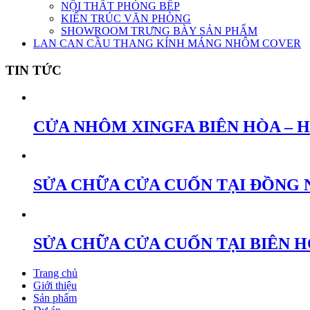
NỘI THẤT PHÒNG BẾP
KIẾN TRÚC VĂN PHÒNG
SHOWROOM TRƯNG BÀY SẢN PHẨM
LAN CAN CẦU THANG KÍNH MÁNG NHÔM COVER
TIN TỨC
CỬA NHÔM XINGFA BIÊN HÒA – 
SỬA CHỮA CỬA CUỐN TẠI ĐỒNG 
SỬA CHỮA CỬA CUỐN TẠI BIÊN 
Trang chủ
Giới thiệu
Sản phẩm