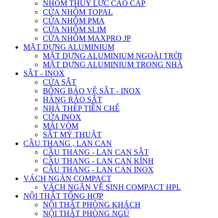
NHÔM THỦY LỰC CAO CẤP
CỬA NHÔM TOPAL
CỬA NHÔM PMA
CỬA NHÔM SLIM
CỬA NHÔM MAXPRO JP
MẶT DỰNG ALUMINIUM
MẶT DỰNG ALUMINIUM NGOÀI TRỜI
MẶT DỰNG ALUMINIUM TRONG NHÀ
SẮT - INOX
CỬA SẮT
BÔNG BẢO VỆ SẮT - INOX
HÀNG RÀO SẮT
NHÀ THÉP TIỀN CHẾ
CỬA INOX
MÁI VÒM
SẮT MỸ THUẬT
CẦU THANG , LAN CAN
CẦU THANG - LAN CAN SẮT
CẦU THANG - LAN CAN KÍNH
CẦU THANG - LAN CAN INOX
VÁCH NGĂN COMPACT
VÁCH NGĂN VỆ SINH COMPACT HPL
NỘI THẤT TỔNG HỢP
NỘI THẤT PHÒNG KHÁCH
NỘI THẤT PHÒNG NGỦ