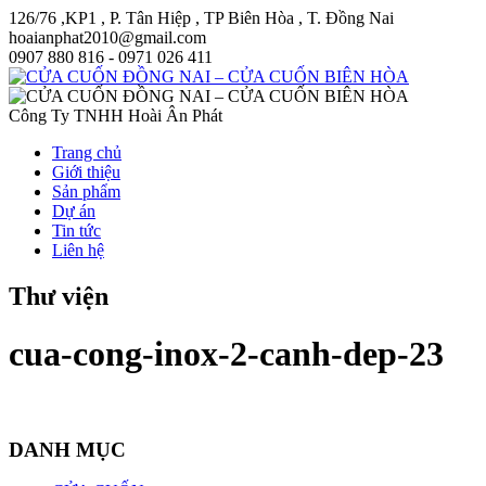
126/76 ,KP1 , P. Tân Hiệp , TP Biên Hòa , T. Đồng Nai
hoaianphat2010@gmail.com
0907 880 816 - 0971 026 411
Công Ty TNHH Hoài Ân Phát
Trang chủ
Giới thiệu
Sản phẩm
Dự án
Tin tức
Liên hệ
Thư viện
cua-cong-inox-2-canh-dep-23
DANH MỤC