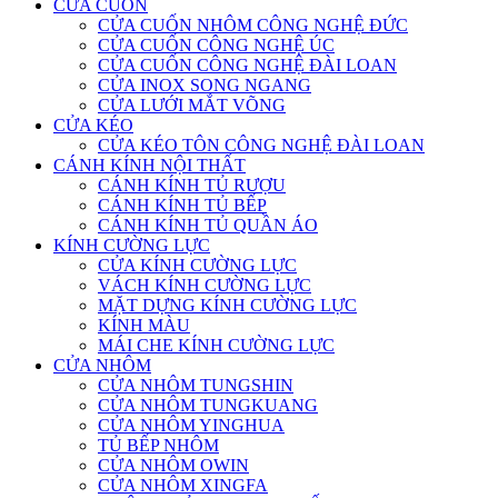
CỬA CUỐN
CỬA CUỐN NHÔM CÔNG NGHỆ ĐỨC
CỬA CUỐN CÔNG NGHỆ ÚC
CỬA CUỐN CÔNG NGHỆ ĐÀI LOAN
CỬA INOX SONG NGANG
CỬA LƯỚI MẮT VÕNG
CỬA KÉO
CỬA KÉO TÔN CÔNG NGHỆ ĐÀI LOAN
CÁNH KÍNH NỘI THẤT
CÁNH KÍNH TỦ RƯỢU
CÁNH KÍNH TỦ BẾP
CÁNH KÍNH TỦ QUẦN ÁO
KÍNH CƯỜNG LỰC
CỬA KÍNH CƯỜNG LỰC
VÁCH KÍNH CƯỜNG LỰC
MẶT DỰNG KÍNH CƯỜNG LỰC
KÍNH MÀU
MÁI CHE KÍNH CƯỜNG LỰC
CỬA NHÔM
CỬA NHÔM TUNGSHIN
CỬA NHÔM TUNGKUANG
CỬA NHÔM YINGHUA
TỦ BẾP NHÔM
CỬA NHÔM OWIN
CỬA NHÔM XINGFA