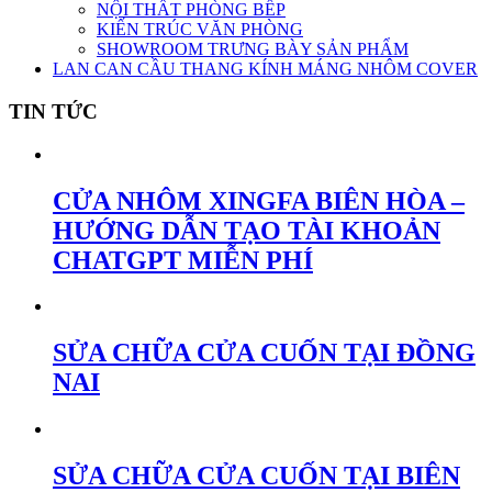
NỘI THẤT PHÒNG BẾP
KIẾN TRÚC VĂN PHÒNG
SHOWROOM TRƯNG BÀY SẢN PHẨM
LAN CAN CẦU THANG KÍNH MÁNG NHÔM COVER
TIN TỨC
CỬA NHÔM XINGFA BIÊN HÒA –
HƯỚNG DẪN TẠO TÀI KHOẢN
CHATGPT MIỄN PHÍ
SỬA CHỮA CỬA CUỐN TẠI ĐỒNG
NAI
SỬA CHỮA CỬA CUỐN TẠI BIÊN