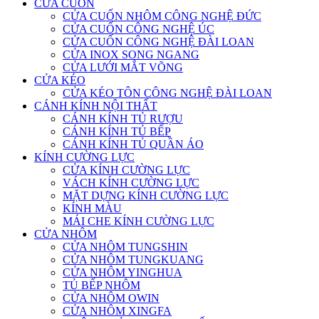
CỬA CUỐN
CỬA CUỐN NHÔM CÔNG NGHỆ ĐỨC
CỬA CUỐN CÔNG NGHỆ ÚC
CỬA CUỐN CÔNG NGHỆ ĐÀI LOAN
CỬA INOX SONG NGANG
CỬA LƯỚI MẮT VÕNG
CỬA KÉO
CỬA KÉO TÔN CÔNG NGHỆ ĐÀI LOAN
CÁNH KÍNH NỘI THẤT
CÁNH KÍNH TỦ RƯỢU
CÁNH KÍNH TỦ BẾP
CÁNH KÍNH TỦ QUẦN ÁO
KÍNH CƯỜNG LỰC
CỬA KÍNH CƯỜNG LỰC
VÁCH KÍNH CƯỜNG LỰC
MẶT DỰNG KÍNH CƯỜNG LỰC
KÍNH MÀU
MÁI CHE KÍNH CƯỜNG LỰC
CỬA NHÔM
CỬA NHÔM TUNGSHIN
CỬA NHÔM TUNGKUANG
CỬA NHÔM YINGHUA
TỦ BẾP NHÔM
CỬA NHÔM OWIN
CỬA NHÔM XINGFA