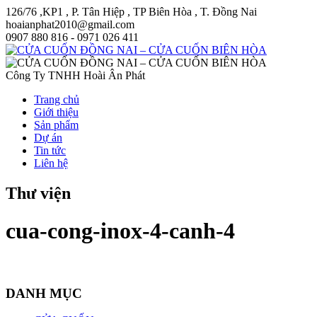
126/76 ,KP1 , P. Tân Hiệp , TP Biên Hòa , T. Đồng Nai
hoaianphat2010@gmail.com
0907 880 816 - 0971 026 411
Công Ty TNHH Hoài Ân Phát
Trang chủ
Giới thiệu
Sản phẩm
Dự án
Tin tức
Liên hệ
Thư viện
cua-cong-inox-4-canh-4
DANH MỤC