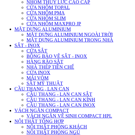
NHÔM THỦY LỰC CAO CẤP
CỬA NHÔM TOPAL
CỬA NHÔM PMA
CỬA NHÔM SLIM
CỬA NHÔM MAXPRO JP
MẶT DỰNG ALUMINIUM
MẶT DỰNG ALUMINIUM NGOÀI TRỜI
MẶT DỰNG ALUMINIUM TRONG NHÀ
SẮT - INOX
CỬA SẮT
BÔNG BẢO VỆ SẮT - INOX
HÀNG RÀO SẮT
NHÀ THÉP TIỀN CHẾ
CỬA INOX
MÁI VÒM
SẮT MỸ THUẬT
CẦU THANG , LAN CAN
CẦU THANG - LAN CAN SẮT
CẦU THANG - LAN CAN KÍNH
CẦU THANG - LAN CAN INOX
VÁCH NGĂN COMPACT
VÁCH NGĂN VỆ SINH COMPACT HPL
NỘI THẤT TỔNG HỢP
NỘI THẤT PHÒNG KHÁCH
NỘI THẤT PHÒNG NGỦ