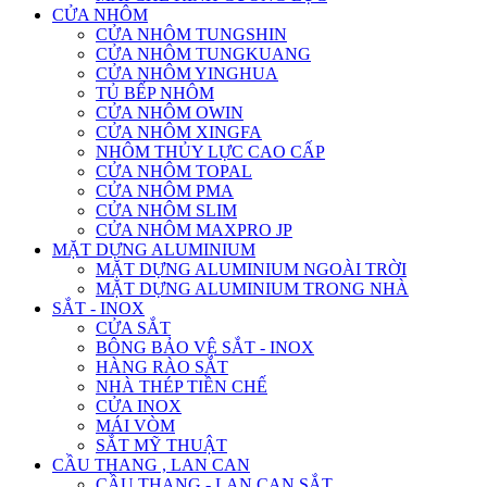
CỬA NHÔM
CỬA NHÔM TUNGSHIN
CỬA NHÔM TUNGKUANG
CỬA NHÔM YINGHUA
TỦ BẾP NHÔM
CỬA NHÔM OWIN
CỬA NHÔM XINGFA
NHÔM THỦY LỰC CAO CẤP
CỬA NHÔM TOPAL
CỬA NHÔM PMA
CỬA NHÔM SLIM
CỬA NHÔM MAXPRO JP
MẶT DỰNG ALUMINIUM
MẶT DỰNG ALUMINIUM NGOÀI TRỜI
MẶT DỰNG ALUMINIUM TRONG NHÀ
SẮT - INOX
CỬA SẮT
BÔNG BẢO VỆ SẮT - INOX
HÀNG RÀO SẮT
NHÀ THÉP TIỀN CHẾ
CỬA INOX
MÁI VÒM
SẮT MỸ THUẬT
CẦU THANG , LAN CAN
CẦU THANG - LAN CAN SẮT