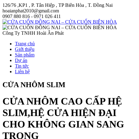
126/76 ,KP1 , P. Tân Hiệp , TP Biên Hòa , T. Đồng Nai
hoaianphat2010@gmail.com
0907 880 816 - 0971 026 411
Công Ty TNHH Hoài Ân Phát
Trang chủ
Giới thiệu
Sản phẩm
Dự án
Tin tức
Liên hệ
CỬA NHÔM SLIM
CỬA NHÔM CAO CẤP HỆ
SLIM,HỆ CỬA HIỆN ĐẠI
CHO KHÔNG GIAN SANG
TRỌNG