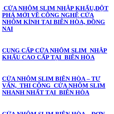
CỬA NHÔM SLIM NHẬP KHẨU,ĐỘT
PHÁ MỚI VỀ CÔNG NGHỆ CỬA
NHÔM KÍNH TẠI BIÊN HÒA, ĐỒNG
NAI
CUNG CẤP CỬA NHÔM SLIM NHẬP
KHẨU CAO CẤP TẠI BIÊN HÒA
CỬA NHÔM SLIM BIÊN HÒA – TƯ
VẤN, THI CÔNG CỬA NHÔM SLIM
NHANH NHẤT TẠI BIÊN HÒA