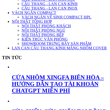
CẦU THANG - LAN CAN KÍNH
CẦU THANG - LAN CAN INOX
VÁCH NGĂN COMPACT
VÁCH NGĂN VỆ SINH COMPACT HPL
NỘI THẤT TỔNG HỢP
NỘI THẤT PHÒNG KHÁCH
NỘI THẤT PHÒNG NGỦ
NỘI THẤT PHÒNG BẾP
KIẾN TRÚC VĂN PHÒNG
SHOWROOM TRƯNG BÀY SẢN PHẨM
LAN CAN CẦU THANG KÍNH MÁNG NHÔM COVER
TIN TỨC
CỬA NHÔM XINGFA BIÊN HÒA –
HƯỚNG DẪN TẠO TÀI KHOẢN
CHATGPT MIỄN PHÍ