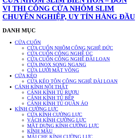
CỬA NHÔM SLIM BIÊN HÒA – ĐƠN
VỊ THI CÔNG CỬA NHÔM SLIM
CHUYÊN NGHIỆP, UY TÍN HÀNG ĐẦU
DANH MỤC
CỬA CUỐN
CỬA CUỐN NHÔM CÔNG NGHỆ ĐỨC
CỬA CUỐN CÔNG NGHỆ ÚC
CỬA CUỐN CÔNG NGHỆ ĐÀI LOAN
CỬA INOX SONG NGANG
CỬA LƯỚI MẮT VÕNG
CỬA KÉO
CỬA KÉO TÔN CÔNG NGHỆ ĐÀI LOAN
CÁNH KÍNH NỘI THẤT
CÁNH KÍNH TỦ RƯỢU
CÁNH KÍNH TỦ BẾP
CÁNH KÍNH TỦ QUẦN ÁO
KÍNH CƯỜNG LỰC
CỬA KÍNH CƯỜNG LỰC
VÁCH KÍNH CƯỜNG LỰC
MẶT DỰNG KÍNH CƯỜNG LỰC
KÍNH MÀU
MÁI CHE KÍNH CƯỜNG LỰC