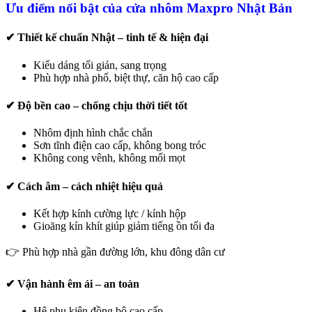
Ưu điểm nổi bật của cửa nhôm Maxpro Nhật Bản
✔ Thiết kế chuẩn Nhật – tinh tế & hiện đại
Kiểu dáng tối giản, sang trọng
Phù hợp nhà phố, biệt thự, căn hộ cao cấp
✔ Độ bền cao – chống chịu thời tiết tốt
Nhôm định hình chắc chắn
Sơn tĩnh điện cao cấp, không bong tróc
Không cong vênh, không mối mọt
✔ Cách âm – cách nhiệt hiệu quả
Kết hợp kính cường lực / kính hộp
Gioăng kín khít giúp giảm tiếng ồn tối đa
👉 Phù hợp nhà gần đường lớn, khu đông dân cư
✔ Vận hành êm ái – an toàn
Hệ phụ kiện đồng bộ cao cấp