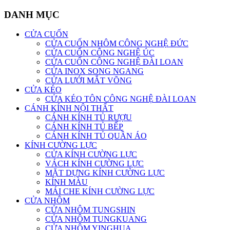
DANH MỤC
CỬA CUỐN
CỬA CUỐN NHÔM CÔNG NGHỆ ĐỨC
CỬA CUỐN CÔNG NGHỆ ÚC
CỬA CUỐN CÔNG NGHỆ ĐÀI LOAN
CỬA INOX SONG NGANG
CỬA LƯỚI MẮT VÕNG
CỬA KÉO
CỬA KÉO TÔN CÔNG NGHỆ ĐÀI LOAN
CÁNH KÍNH NỘI THẤT
CÁNH KÍNH TỦ RƯỢU
CÁNH KÍNH TỦ BẾP
CÁNH KÍNH TỦ QUẦN ÁO
KÍNH CƯỜNG LỰC
CỬA KÍNH CƯỜNG LỰC
VÁCH KÍNH CƯỜNG LỰC
MẶT DỰNG KÍNH CƯỜNG LỰC
KÍNH MÀU
MÁI CHE KÍNH CƯỜNG LỰC
CỬA NHÔM
CỬA NHÔM TUNGSHIN
CỬA NHÔM TUNGKUANG
CỬA NHÔM YINGHUA