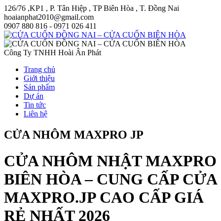
126/76 ,KP1 , P. Tân Hiệp , TP Biên Hòa , T. Đồng Nai
hoaianphat2010@gmail.com
0907 880 816 - 0971 026 411
Công Ty TNHH Hoài Ân Phát
Trang chủ
Giới thiệu
Sản phẩm
Dự án
Tin tức
Liên hệ
CỬA NHÔM MAXPRO JP
CỬA NHÔM NHẬT MAXPRO
BIÊN HÒA – CUNG CẤP CỬA
MAXPRO.JP CAO CẤP GIÁ
RẺ NHẤT 2026