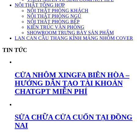
NỘI THẤT TỔNG HỢP
NỘI THẤT PHÒNG KHÁCH
NỘI THẤT PHÒNG NGỦ
NỘI THẤT PHÒNG BẾP
KIẾN TRÚC VĂN PHÒNG
SHOWROOM TRƯNG BÀY SẢN PHẨM
LAN CAN CẦU THANG KÍNH MÁNG NHÔM COVER
TIN TỨC
CỬA NHÔM XINGFA BIÊN HÒA –
HƯỚNG DẪN TẠO TÀI KHOẢN
CHATGPT MIỄN PHÍ
SỬA CHỮA CỬA CUỐN TẠI ĐỒNG
NAI