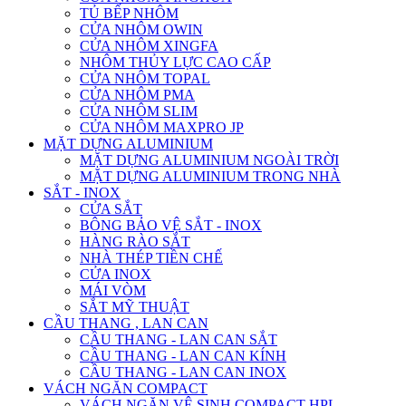
TỦ BẾP NHÔM
CỬA NHÔM OWIN
CỬA NHÔM XINGFA
NHÔM THỦY LỰC CAO CẤP
CỬA NHÔM TOPAL
CỬA NHÔM PMA
CỬA NHÔM SLIM
CỬA NHÔM MAXPRO JP
MẶT DỰNG ALUMINIUM
MẶT DỰNG ALUMINIUM NGOÀI TRỜI
MẶT DỰNG ALUMINIUM TRONG NHÀ
SẮT - INOX
CỬA SẮT
BÔNG BẢO VỆ SẮT - INOX
HÀNG RÀO SẮT
NHÀ THÉP TIỀN CHẾ
CỬA INOX
MÁI VÒM
SẮT MỸ THUẬT
CẦU THANG , LAN CAN
CẦU THANG - LAN CAN SẮT
CẦU THANG - LAN CAN KÍNH
CẦU THANG - LAN CAN INOX
VÁCH NGĂN COMPACT
VÁCH NGĂN VỆ SINH COMPACT HPL