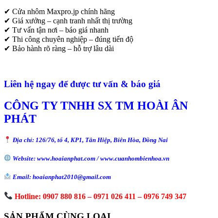
✔ Cửa nhôm Maxpro.jp chính hãng
✔ Giá xưởng – cạnh tranh nhất thị trường
✔ Tư vấn tận nơi – báo giá nhanh
✔ Thi công chuyên nghiệp – đúng tiến độ
✔ Bảo hành rõ ràng – hỗ trợ lâu dài
Liên hệ ngay để được tư vấn & báo giá
CÔNG TY TNHH SX TM HOÀI ÂN
PHÁT
Địa chỉ: 126/76, tổ 4, KP1, Tân Hiệp, Biên Hòa, Đồng Nai
Website: www.hoaianphat.com / www.cuanhombienhoa.vn
Email: hoaianphat2010@gmail.com
Hotline: 0907 880 816 – 0971 026 411 – 0976 749 347
SẢN PHẨM CÙNG LOẠI