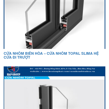
CỬA NHÔM BIÊN HÒA – CỬA NHÔM TOPAL SLIMA HỆ
CỬA ĐI TRƯỢT