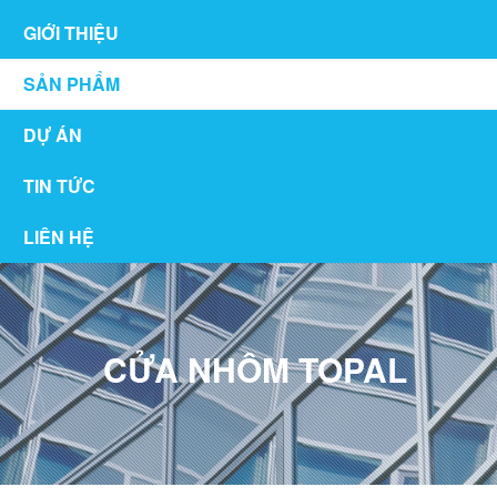
GIỚI THIỆU
SẢN PHẨM
DỰ ÁN
TIN TỨC
LIÊN HỆ
CỬA NHÔM TOPAL