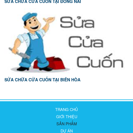
SỬA CHỮA CỬA CUỐN TẠI ĐỒNG NAI
SỬA CHỮA CỬA CUỐN TẠI BIÊN HÒA
TRANG CHỦ
GIỚI THIỆU
SẢN PHẨM
DỰ ÁN