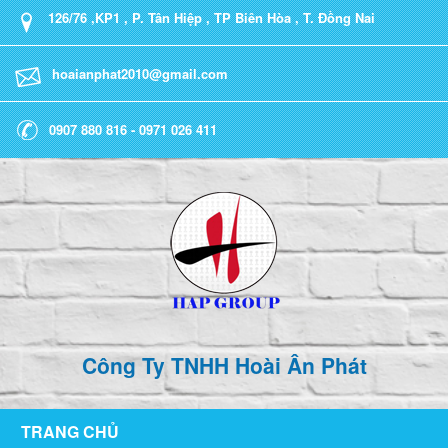
126/76 ,KP1 , P. Tân Hiệp , TP Biên Hòa , T. Đồng Nai
hoaianphat2010@gmail.com
0907 880 816 - 0971 026 411
Công Ty TNHH Hoài Ân Phát
TRANG CHỦ