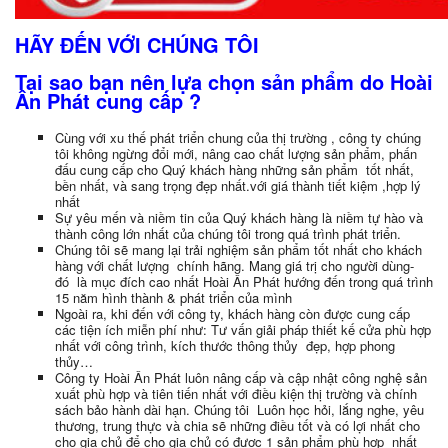
HÃY ĐẾN VỚI CHÚNG TÔI
Tại sao bạn nên lựa chọn sản phẩm do Hoài
Ân Phát cung cấp ?
Cùng với xu thế phát triển chung của thị trường , công ty chúng
tôi không ngừng đổi mới, nâng cao chất lượng sản phẩm, phấn
đấu cung cấp cho Quý khách hàng những sản phẩm tốt nhất,
bền nhất, và sang trọng đẹp nhất.với giá thành tiết kiệm ,hợp lý
nhất
Sự yêu mến và niềm tin của Quý khách hàng là niềm tự hào và
thành công lớn nhất của chúng tôi trong quá trình phát triển.
Chúng tôi sẽ mang lại trải nghiệm sản phẩm tốt nhất cho khách
hàng với chất lượng chính hãng. Mang giá trị cho người dùng-
đó là mục đích cao nhất Hoài Ân Phát hướng đến trong quá trình
15 năm hình thành & phát triển của mình
Ngoài ra, khi đến với công ty, khách hàng còn được cung cấp
các tiện ích miễn phí như: Tư vấn giải pháp thiết kế cửa phù hợp
nhất với công trình, kích thước thông thủy đẹp, hợp phong
thủy…
Công ty Hoài Ân Phát luôn nâng cấp và cập nhật công nghệ sản
xuất phù hợp và tiên tiến nhất với điều kiện thị trường và chính
sách bảo hành dài hạn. Chúng tôi Luôn học hỏi, lắng nghe, yêu
thương, trung thực và chia sẽ những điều tốt và có lợi nhất cho
cho gia chủ để cho gia chủ có được 1 sản phẩm phù hợp nhất