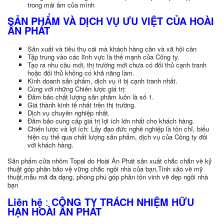
trong mái ấm của mình
SẢN PHẨM VÀ DỊCH VỤ ƯU VIỆT CỦA HOÀI
ÂN PHÁT
Sản xuất và tiêu thụ cái mà khách hàng cần và xã hội cần
Tập trung vào các lĩnh vực là thế mạnh của Công ty.
Tạo ra nhu cầu mới, thị trường mới chưa có đối thủ cạnh tranh
hoặc đối thủ không có khả năng làm.
Kinh doanh sản phẩm, dịch vụ ít bị cạnh tranh nhất.
Cùng với những Chiến lược giá trị:
Đảm bảo chất lượng sản phẩm luôn là số 1.
Giá thành kinh tế nhất trên thị trường.
Dịch vụ chuyên nghiệp nhất.
Đảm bảo cung cấp giá trị lợi ích lớn nhất cho khách hàng.
Chiến lược và lợi ích: Lấy đạo đức nghề nghiệp là tôn chỉ, biểu
hiện cụ thể qua chất lượng sản phẩm, dịch vụ của Công ty đối
với khách hàng.
Sản phẩm cửa nhôm Topal do Hoài Ân Phát sản xuất chắc chắn về kỷ
thuật góp phần bảo vệ vững chắc ngôi nhà của bạn,Tinh xảo về mỹ
thuật,mẫu mã đa dạng, phong phú góp phần tôn vinh vẽ đẹp ngôi nhà
bạn
Liên hệ
:
CÔNG TY TRÁCH NHIỆM HỮU
HẠN HOÀI ÂN PHÁT