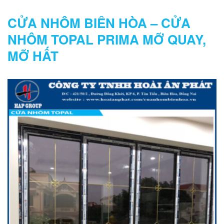
CỬA NHÔM BIÊN HÒA – CỬA
NHÔM TOPAL PRIMA MỠ QUAY,
MỠ HẤT