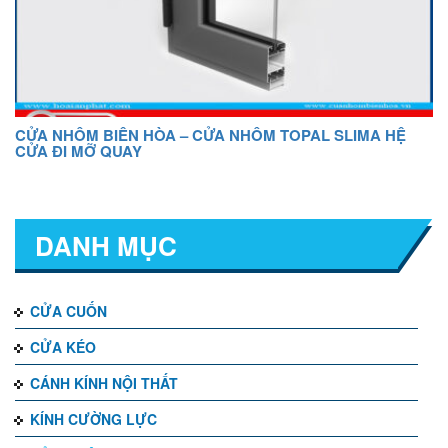
CỬA NHÔM BIÊN HÒA – CỬA NHÔM TOPAL SLIMA HỆ
CỬA ĐI MỠ QUAY
DANH MỤC
CỬA CUỐN
CỬA KÉO
CÁNH KÍNH NỘI THẤT
KÍNH CƯỜNG LỰC