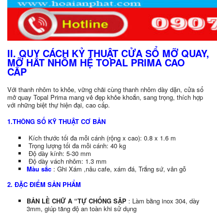
II. QUY CÁCH KỶ THUẬT CỬA SỔ MỠ QUAY,
MỠ HẤT NHÔM HỆ TOPAL PRIMA CAO
CẤP
Với thanh nhôm to khỏe, vững chãi cùng thanh nhôm dày dặn, cửa sổ
mở quay Topal Prima mang vẻ đẹp khỏe khoắn, sang trọng, thích hợp
với những biệt thự hiện đại, cao cấp.
1.THÔNG SỐ KỸ THUẬT CƠ BẢN
Kích thước tối đa mỗi cánh (rộng x cao): 0.8 x 1.6 m
Trọng lượng tối đa mỗi cánh: 40 kg
Độ dày kính: 5-30 mm
Độ dày vách nhôm: 1.3 mm
Màu sắc
: Ghi Xám ,nâu cafe, xám đá, Trắng sứ, vân gỗ
2. ĐẶC ĐIỂM SẢN PHẨM
BẢN LỀ CHỮ A “TỰ CHỐNG SẬP
: Làm bằng inox 304, dày
3mm, giúp tăng độ an toàn khi sử dụng