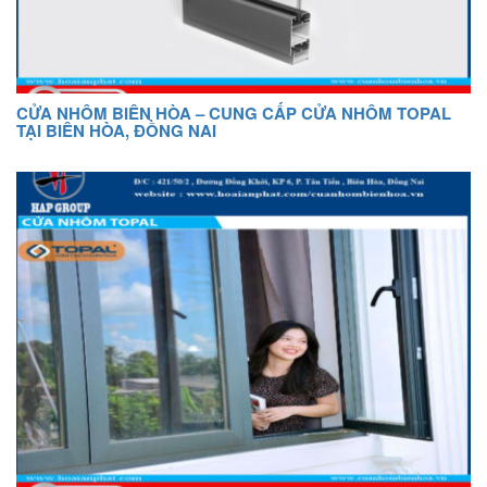
CỬA NHÔM BIÊN HÒA – CUNG CẤP CỬA NHÔM TOPAL
TẠI BIÊN HÒA, ĐỒNG NAI