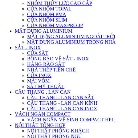
NHÔM THỦY LỰC CAO CẤP
CỬA NHÔM TOPAL
CỬA NHÔM PMA
CỬA NHÔM SLIM
CỬA NHÔM MAXPRO JP
MẶT DỰNG ALUMINIUM
MẶT DỰNG ALUMINIUM NGOÀI TRỜI
MẶT DỰNG ALUMINIUM TRONG NHÀ
SẮT - INOX
CỬA SẮT
BÔNG BẢO VỆ SẮT - INOX
HÀNG RÀO SẮT
NHÀ THÉP TIỀN CHẾ
CỬA INOX
MÁI VÒM
SẮT MỸ THUẬT
CẦU THANG , LAN CAN
CẦU THANG - LAN CAN SẮT
CẦU THANG - LAN CAN KÍNH
CẦU THANG - LAN CAN INOX
VÁCH NGĂN COMPACT
VÁCH NGĂN VỆ SINH COMPACT HPL
NỘI THẤT TỔNG HỢP
NỘI THẤT PHÒNG KHÁCH
NỘI THẤT PHÒNG NGỦ