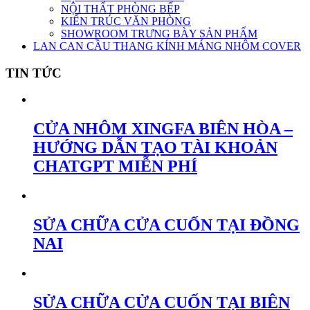
NỘI THẤT PHÒNG BẾP
KIẾN TRÚC VĂN PHÒNG
SHOWROOM TRƯNG BÀY SẢN PHẨM
LAN CAN CẦU THANG KÍNH MÁNG NHÔM COVER
TIN TỨC
CỬA NHÔM XINGFA BIÊN HÒA –
HƯỚNG DẪN TẠO TÀI KHOẢN
CHATGPT MIỄN PHÍ
SỬA CHỮA CỬA CUỐN TẠI ĐỒNG
NAI
SỬA CHỮA CỬA CUỐN TẠI BIÊN