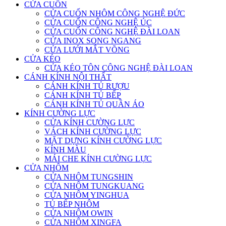
CỬA CUỐN
CỬA CUỐN NHÔM CÔNG NGHỆ ĐỨC
CỬA CUỐN CÔNG NGHỆ ÚC
CỬA CUỐN CÔNG NGHỆ ĐÀI LOAN
CỬA INOX SONG NGANG
CỬA LƯỚI MẮT VÕNG
CỬA KÉO
CỬA KÉO TÔN CÔNG NGHỆ ĐÀI LOAN
CÁNH KÍNH NỘI THẤT
CÁNH KÍNH TỦ RƯỢU
CÁNH KÍNH TỦ BẾP
CÁNH KÍNH TỦ QUẦN ÁO
KÍNH CƯỜNG LỰC
CỬA KÍNH CƯỜNG LỰC
VÁCH KÍNH CƯỜNG LỰC
MẶT DỰNG KÍNH CƯỜNG LỰC
KÍNH MÀU
MÁI CHE KÍNH CƯỜNG LỰC
CỬA NHÔM
CỬA NHÔM TUNGSHIN
CỬA NHÔM TUNGKUANG
CỬA NHÔM YINGHUA
TỦ BẾP NHÔM
CỬA NHÔM OWIN
CỬA NHÔM XINGFA