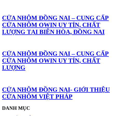
CỬA NHÔM ĐỒNG NAI – CUNG CẤP
CỬA NHÔM OWIN UY TÍN, CHẤT
LƯỢNG TẠI BIÊN HÒA, ĐỒNG NAI
CỬA NHÔM ĐỒNG NAI – CUNG CẤP
CỬA NHÔM OWIN UY TÍN, CHẤT
LƯỢNG
CỬA NHÔM ĐỒNG NAI- GIỚI THIỆU
CỬA NHÔM VIỆT PHÁP
DANH MỤC