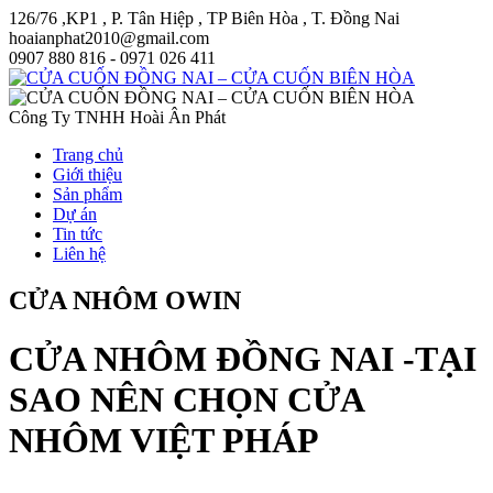
126/76 ,KP1 , P. Tân Hiệp , TP Biên Hòa , T. Đồng Nai
hoaianphat2010@gmail.com
0907 880 816 - 0971 026 411
Công Ty TNHH Hoài Ân Phát
Trang chủ
Giới thiệu
Sản phẩm
Dự án
Tin tức
Liên hệ
CỬA NHÔM OWIN
CỬA NHÔM ĐỒNG NAI -TẠI
SAO NÊN CHỌN CỬA
NHÔM VIỆT PHÁP