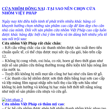
CỬA NHÔM ĐỒNG NA
I -TẠI SAO NÊN CHỌN CỬA
NHÔM VIỆT PHÁP
Ngày nay khi điều kiện kinh tế phát triển nhiều khác hàng có
khuynh hướng chọn những sản phẩm cao cấp để làm đẹp cho căn
nhà của mình. Đối với sản phẩm cửa nhôm Việt Pháp cao cấp luôn
được khác hàng đặc biệt chú ý tìm hiểu và tin dùng bởi nhiều yếu tố
sau nổi trội sau
:
Cửa nhôm Việt Pháp rất chắc chắn
:
– Kết cấu vững chắc của các thanh nhôm được sản xuất theo tiêu
chuẩn quốc tế, có thể chịu được mọi sức ép của gió, bão trên cấp
12.
– Không bị cong vênh, oxi hóa, co rút, hoen gỉ theo thời gian như
một số sản phẩm cửa thông thường trong điều kiện khí hậu nóng ẩm
của nước ta.
– Tuyệt đối không bị mối mọt tấn công hư hai như cửa làm từ gỗ.
– Các thanh của hệ nhôm được sơn tĩnh điện bằng loại sơn cao cấp
và lớp màng film ngoại nhập nên tuổi thọ của lớp sơn hầu như
không bị ảnh hưởng và không bị bạc màu bởi thời tiết nắng nóng
như một số sản phẩm cửa nhựa và cửa gỗ.
Cửa nhôm Việt Pháp có thẩm mỹ cao
:
– Các hệ cửa nhôm được ghép bởi nhiều thanh nhôm khác nhau tạo