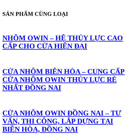
SẢN PHẨM CÙNG LOẠI
NHÔM OWIN – HỆ THỦY LỰC CAO
CẤP CHO CỬA HIỆN ĐẠI
CỬA NHÔM BIÊN HÒA – CUNG CẤP
CỬA NHÔM OWIN THỦY LỰC RẺ
NHẤT ĐỒNG NAI
CỬA NHÔM OWIN ĐỒNG NAI – TƯ
VẤN, THI CÔNG, LẮP DỰNG TẠI
BIÊN HÒA, ĐỒNG NAI