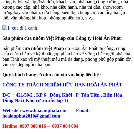
công ty lớn và tập đoàn lớn, khách sạn, nhà hàng,công xưởng, nhà
xưởng cao cấp, nhà kho, nhà điều hành, nhà thi đấu, showroom
trưng bày sản phẩm, cửa hàng, siêu thị, chung cư, cao ốc,nhà tập
thể, văn phòng hội hộp, phòng nghiên cứu, v,v,..
Sản phẩm cửa nhôm Việt Pháp của Công ty Hoài Ân Phát
:
Sản phẩm
cửa nhôm Việt Pháp
do Hoài Ân Phát thi công, cung
cấp chắc chắn về kỷ thuật góp phần bảo vệ vững chắc ngôi nhà của
bạn,Tinh xảo về mỹ thuật,mẫu mã đa dạng, phong phú góp phần tôn
vinh vẽ đẹp ngôi nhà bạn.
Quý khách hàng có nhu cầu xin vui lòng liên hệ
:
CÔNG TY TRÁCH NHIỆM HỮU HẠN HOÀI ÂN PHÁT
Đ/C : 421/50/2 , KP 6 , Đồng Khởi , P. Tân Tiến , Biên Hòa ,
Đồng Nai ( Khu cư xá xây lắp 1)
Website : www.hoaianphat.com Email :
hoaianphat2010@gmail.com
Hotline :0907 880 816 – 0937 004 084