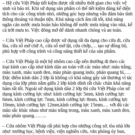
– Hệ cửa Việt Pháp tiết kiệm được rất nhiều thời gian cho việc vệ
sinh và bảo trì. Khi sử dụng sản phẩm có thể tiết kiệm đáng kể diện
tích cho các công trình nhỏ, những góc hẹp nhưng vẫn đảm bảo tính
thông thoáng và thuận tiện. Khả năng cách âm rất tốt, khả năng
ngăn cản nước mưa hoàn hảo không để nước mưa tràng vào nhà, kể
cả trời mưa to. Việc đóng mở dể dành nhanh chóng và an toàn.
– Cửa Việt Pháp cao cấp được sử dụng rất đa dạng cho cửa đi, cửa
lùa, cửa sổ mở chữ A, cửa sổ mở lật, cửa chớp,… tạo sự đồng bộ,
phù hợp với công trình và công năng thiết kế của sản phẩm.
– Cửa Việt Pháp là một hệ nhôm cao cấp nên thường đi theo các
loại kính cao cấp như kính dán an toàn với các màu như: màu trắng,
màu xanh, màu xanh đen, màu phản quang indo, phản quang bỉ,….
Đặc điểm kính dán 2 lớp là không có khả năng gây sát thương vì tác
dụng của lớp phin nằm giữa 2 lớp kính dính rất chác chán khả năng
bám rất tốt. Ngoài sử dụng kính dán 2 lớp thì cửa Việt Pháp còn sử
dụng kính cường lực như: kính cường lực 5mm, kính cường lực
6mm, kính cường lực 7mm, kính cường lực 8mm, kính cường lực
10mm, kính cường lực 12mm,kính cường lực 15mm,… với đủ các
màu sắc khác nhau như màu trắng trong, màu xanh, màu xanh đen,
màu phản quang……..
– Cửa nhôm Việt Pháp rất phù hợp cho những công sở, tòa nhà lớn
như: trường học, bệnh viện, viện nghiên cứu, văn phòng ủy ban,