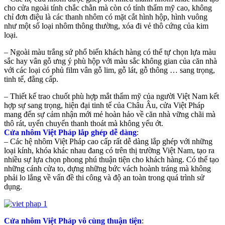
cho cửa ngoài tính chắc chằn mà còn có tính thẩm mỹ cao, không
chỉ đơn điệu là các thanh nhôm có mặt cắt hình hộp, hình vuông
như một số loại nhôm thông thường, xóa đi vẻ thô cứng của kim
loại.
– Ngoài màu trắng sứ phổ biến khách hàng có thể tự chọn lựa màu
sắc hay vân gỗ ưng ý phù hộp với màu sắc không gian của căn nhà
với các loại có phủ film vân gỗ lim, gỗ lát, gỗ thông … sang trọng,
tinh tế, đẳng cấp.
– Thiết kế trao chuốt phù hợp mắt thẩm mỹ của người Việt Nam kết
hợp sự sang trọng, hiện đại tinh tế của Châu Âu, cửa Việt Pháp
mang đến sự cảm nhận mới mẻ hoàn hảo về căn nhà vững chãi mà
thô rát, uyển chuyển thanh thoát mà không yếu ớt.
Cửa nhôm Việt Pháp lắp ghép dễ dàng
:
– Các hệ nhôm Việt Pháp cao cấp rất dễ dàng lắp ghép với những
loại kính, khóa khác nhau đang có trên thị trường Việt Nam, tạo ra
nhiều sự lựa chọn phong phú thuận tiện cho khách hàng. Có thể tạo
những cánh cửa to, dựng những bức vách hoành tráng mà không
phải lo lắng về vấn đề thi công và độ an toàn trong quá trình sử
dụng.
Cửa nhôm Việt Pháp vô cùng thuận tiện
: