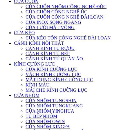
CỬA CUỐN
CỬA CUỐN NHÔM CÔNG NGHỆ ĐỨC
CỬA CUỐN CÔNG NGHỆ ÚC
CỬA CUỐN CÔNG NGHỆ ĐÀI LOAN
CỬA INOX SONG NGANG
CỬA LƯỚI MẮT VÕNG
CỬA KÉO
CỬA KÉO TÔN CÔNG NGHỆ ĐÀI LOAN
CÁNH KÍNH NỘI THẤT
CÁNH KÍNH TỦ RƯỢU
CÁNH KÍNH TỦ BẾP
CÁNH KÍNH TỦ QUẦN ÁO
KÍNH CƯỜNG LỰC
CỬA KÍNH CƯỜNG LỰC
VÁCH KÍNH CƯỜNG LỰC
MẶT DỰNG KÍNH CƯỜNG LỰC
KÍNH MÀU
MÁI CHE KÍNH CƯỜNG LỰC
CỬA NHÔM
CỬA NHÔM TUNGSHIN
CỬA NHÔM TUNGKUANG
CỬA NHÔM YINGHUA
TỦ BẾP NHÔM
CỬA NHÔM OWIN
CỬA NHÔM XINGFA