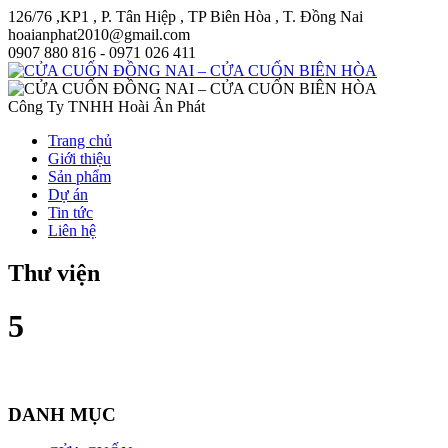
126/76 ,KP1 , P. Tân Hiệp , TP Biên Hòa , T. Đồng Nai
hoaianphat2010@gmail.com
0907 880 816 - 0971 026 411
Công Ty TNHH Hoài Ân Phát
Trang chủ
Giới thiệu
Sản phẩm
Dự án
Tin tức
Liên hệ
Thư viện
5
DANH MỤC