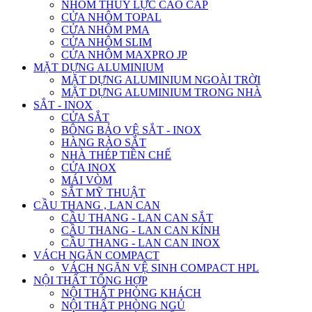
NHÔM THỦY LỰC CAO CẤP
CỬA NHÔM TOPAL
CỬA NHÔM PMA
CỬA NHÔM SLIM
CỬA NHÔM MAXPRO JP
MẶT DỰNG ALUMINIUM
MẶT DỰNG ALUMINIUM NGOÀI TRỜI
MẶT DỰNG ALUMINIUM TRONG NHÀ
SẮT - INOX
CỬA SẮT
BÔNG BẢO VỆ SẮT - INOX
HÀNG RÀO SẮT
NHÀ THÉP TIỀN CHẾ
CỬA INOX
MÁI VÒM
SẮT MỸ THUẬT
CẦU THANG , LAN CAN
CẦU THANG - LAN CAN SẮT
CẦU THANG - LAN CAN KÍNH
CẦU THANG - LAN CAN INOX
VÁCH NGĂN COMPACT
VÁCH NGĂN VỆ SINH COMPACT HPL
NỘI THẤT TỔNG HỢP
NỘI THẤT PHÒNG KHÁCH
NỘI THẤT PHÒNG NGỦ