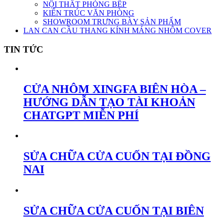
NỘI THẤT PHÒNG BẾP
KIẾN TRÚC VĂN PHÒNG
SHOWROOM TRƯNG BÀY SẢN PHẨM
LAN CAN CẦU THANG KÍNH MÁNG NHÔM COVER
TIN TỨC
CỬA NHÔM XINGFA BIÊN HÒA –
HƯỚNG DẪN TẠO TÀI KHOẢN
CHATGPT MIỄN PHÍ
SỬA CHỮA CỬA CUỐN TẠI ĐỒNG
NAI
SỬA CHỮA CỬA CUỐN TẠI BIÊN