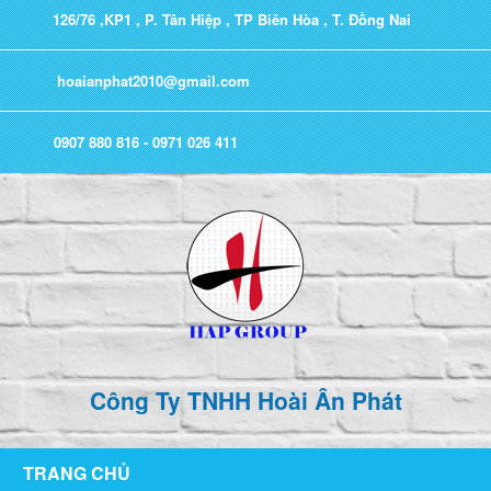
126/76 ,KP1 , P. Tân Hiệp , TP Biên Hòa , T. Đồng Nai
hoaianphat2010@gmail.com
0907 880 816 - 0971 026 411
Công Ty TNHH Hoài Ân Phát
TRANG CHỦ