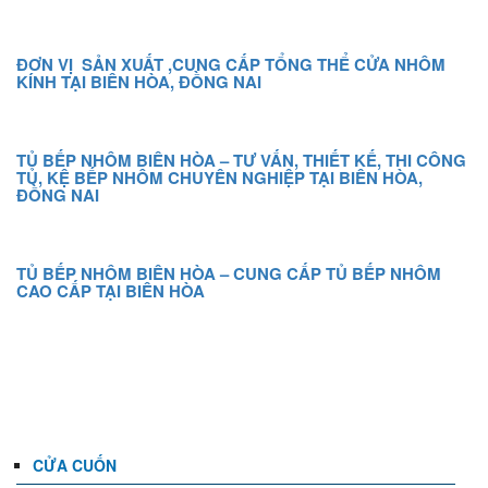
ĐƠN VỊ SẢN XUẤT ,CUNG CẤP TỔNG THỂ CỬA NHÔM
KÍNH TẠI BIÊN HÒA, ĐỒNG NAI
TỦ BẾP NHÔM BIÊN HÒA – TƯ VẤN, THIẾT KẾ, THI CÔNG
TỦ, KỆ BẾP NHÔM CHUYÊN NGHIỆP TẠI BIÊN HÒA,
ĐỒNG NAI
TỦ BẾP NHÔM BIÊN HÒA – CUNG CẤP TỦ BẾP NHÔM
CAO CẤP TẠI BIÊN HÒA
DANH MỤC
CỬA CUỐN