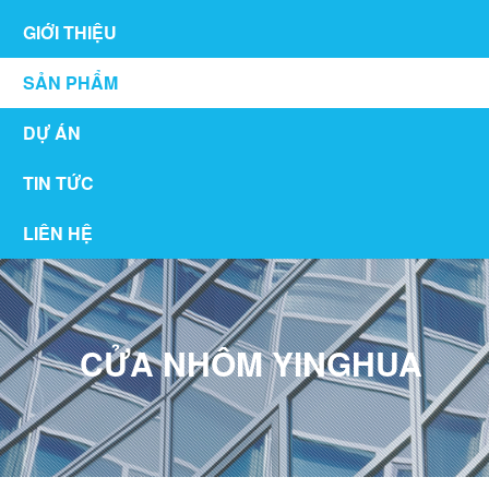
GIỚI THIỆU
SẢN PHẨM
DỰ ÁN
TIN TỨC
LIÊN HỆ
CỬA NHÔM YINGHUA