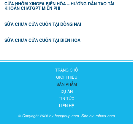
CỬA NHÔM XINGFA BIÊN HÒA – HƯỚNG DẪN TẠO TÀI
KHOẢN CHATGPT MIỄN PHÍ
SỬA CHỮA CỬA CUỐN TẠI ĐỒNG NAI
SỬA CHỮA CỬA CUỐN TẠI BIÊN HÒA
TRANG CHỦ
GIỚI THIỆU
SẢN PHẨM
DỰ ÁN
TIN TỨC
LIÊN HỆ
© Copyright 2026 by hapgroup.com. Site by:
roboxt.com