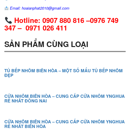
Email: hoaianphat2010@gmail.com
Hotline: 0907 880 816 –0976 749
347 – 0971 026 411
SẢN PHẨM CÙNG LOẠI
TỦ BẾP NHÔM BIÊN HÒA – MỘT SỐ MẨU TỦ BẾP NHÔM
ĐẸP
CỬA NHÔM BIÊN HÒA – CUNG CẤP CỬA NHÔM YNGHUA
RẺ NHẤT ĐỒNG NAI
CỬA NHÔM BIÊN HÒA – CUNG CẤP CỬA NHÔM YNGHUA
RẺ NHẤT BIÊN HÒA