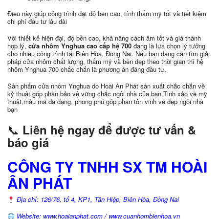
Điều này giúp công trình đạt độ bền cao, tính thẩm mỹ tốt và tiết kiệm
chi phí đầu tư lâu dài
Với thiết kế hiện đại, độ bền cao, khả năng cách âm tốt và giá thành
hợp lý,
cửa nhôm Ynghua cao cấp hệ 700
đang là lựa chọn lý tưởng
cho nhiều công trình tại Biên Hòa, Đồng Nai. Nếu bạn đang cần tìm giải
pháp cửa nhôm chất lượng, thẩm mỹ và bền đẹp theo thời gian thì hệ
nhôm Ynghua 700 chắc chắn là phương án đáng đầu tư.
Sản phẩm cửa nhôm Ynghua do Hoài Ân Phát sản xuất chắc chắn về
kỷ thuật góp phần bảo vệ vững chắc ngôi nhà của bạn,Tinh xảo về mỹ
thuật,mẫu mã đa dạng, phong phú góp phần tôn vinh vẽ đẹp ngôi nhà
bạn
📞
Liên hệ ngay để được tư vấn &
báo giá
CÔNG TY TNHH SX TM HOÀI
ÂN PHÁT
Địa chỉ: 126/76, tổ 4, KP1, Tân Hiệp, Biên Hòa, Đồng Nai
Website: www.hoaianphat.com / www.cuanhombienhoa.vn