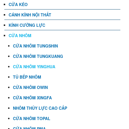
CỬA KÉO
CÁNH KÍNH NỘI THẤT
KÍNH CƯỜNG LỰC
CỬA NHÔM
CỬA NHÔM TUNGSHIN
CỬA NHÔM TUNGKUANG
CỬA NHÔM YINGHUA
TỦ BẾP NHÔM
CỬA NHÔM OWIN
CỬA NHÔM XINGFA
NHÔM THỦY LỰC CAO CẤP
CỬA NHÔM TOPAL
CỬA NHÔM PMA