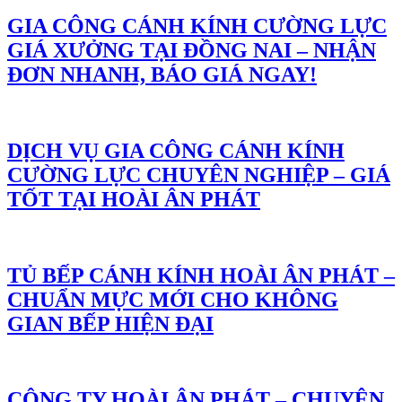
GIA CÔNG CÁNH KÍNH CƯỜNG LỰC
GIÁ XƯỞNG TẠI ĐỒNG NAI – NHẬN
ĐƠN NHANH, BÁO GIÁ NGAY!
DỊCH VỤ GIA CÔNG CÁNH KÍNH
CƯỜNG LỰC CHUYÊN NGHIỆP – GIÁ
TỐT TẠI HOÀI ÂN PHÁT
TỦ BẾP CÁNH KÍNH HOÀI ÂN PHÁT –
CHUẨN MỰC MỚI CHO KHÔNG
GIAN BẾP HIỆN ĐẠI
CÔNG TY HOÀI ÂN PHÁT – CHUYÊN