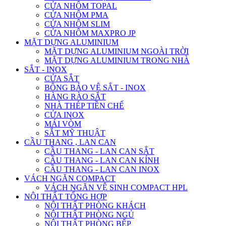
CỬA NHÔM TOPAL
CỬA NHÔM PMA
CỬA NHÔM SLIM
CỬA NHÔM MAXPRO JP
MẶT DỰNG ALUMINIUM
MẶT DỰNG ALUMINIUM NGOÀI TRỜI
MẶT DỰNG ALUMINIUM TRONG NHÀ
SẮT - INOX
CỬA SẮT
BÔNG BẢO VỆ SẮT - INOX
HÀNG RÀO SẮT
NHÀ THÉP TIỀN CHẾ
CỬA INOX
MÁI VÒM
SẮT MỸ THUẬT
CẦU THANG , LAN CAN
CẦU THANG - LAN CAN SẮT
CẦU THANG - LAN CAN KÍNH
CẦU THANG - LAN CAN INOX
VÁCH NGĂN COMPACT
VÁCH NGĂN VỆ SINH COMPACT HPL
NỘI THẤT TỔNG HỢP
NỘI THẤT PHÒNG KHÁCH
NỘI THẤT PHÒNG NGỦ
NỘI THẤT PHÒNG BẾP