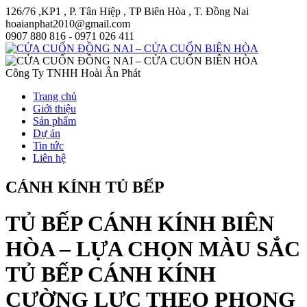
126/76 ,KP1 , P. Tân Hiệp , TP Biên Hòa , T. Đồng Nai
hoaianphat2010@gmail.com
0907 880 816 - 0971 026 411
Công Ty TNHH Hoài Ân Phát
Trang chủ
Giới thiệu
Sản phẩm
Dự án
Tin tức
Liên hệ
CÁNH KÍNH TỦ BẾP
TỦ BẾP CÁNH KÍNH BIÊN
HÒA – LỰA CHỌN MÀU SẮC
TỦ BẾP CÁNH KÍNH
CƯỜNG LỰC THEO PHONG