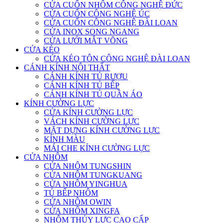
CỬA CUỐN NHÔM CÔNG NGHỆ ĐỨC
CỬA CUỐN CÔNG NGHỆ ÚC
CỬA CUỐN CÔNG NGHỆ ĐÀI LOAN
CỬA INOX SONG NGANG
CỬA LƯỚI MẮT VÕNG
CỬA KÉO
CỬA KÉO TÔN CÔNG NGHỆ ĐÀI LOAN
CÁNH KÍNH NỘI THẤT
CÁNH KÍNH TỦ RƯỢU
CÁNH KÍNH TỦ BẾP
CÁNH KÍNH TỦ QUẦN ÁO
KÍNH CƯỜNG LỰC
CỬA KÍNH CƯỜNG LỰC
VÁCH KÍNH CƯỜNG LỰC
MẶT DỰNG KÍNH CƯỜNG LỰC
KÍNH MÀU
MÁI CHE KÍNH CƯỜNG LỰC
CỬA NHÔM
CỬA NHÔM TUNGSHIN
CỬA NHÔM TUNGKUANG
CỬA NHÔM YINGHUA
TỦ BẾP NHÔM
CỬA NHÔM OWIN
CỬA NHÔM XINGFA
NHÔM THỦY LỰC CAO CẤP