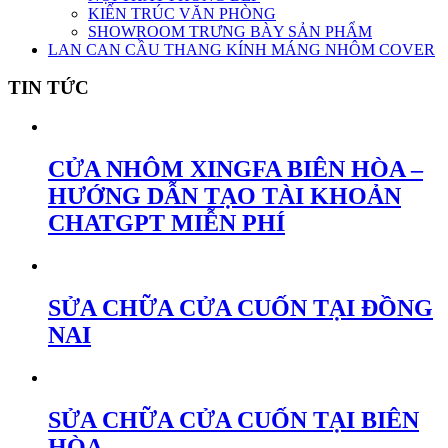
KIẾN TRÚC VĂN PHÒNG
SHOWROOM TRƯNG BÀY SẢN PHẨM
LAN CAN CẦU THANG KÍNH MÁNG NHÔM COVER
TIN TỨC
CỬA NHÔM XINGFA BIÊN HÒA –
HƯỚNG DẪN TẠO TÀI KHOẢN
CHATGPT MIỄN PHÍ
SỬA CHỮA CỬA CUỐN TẠI ĐỒNG
NAI
SỬA CHỮA CỬA CUỐN TẠI BIÊN
HÒA