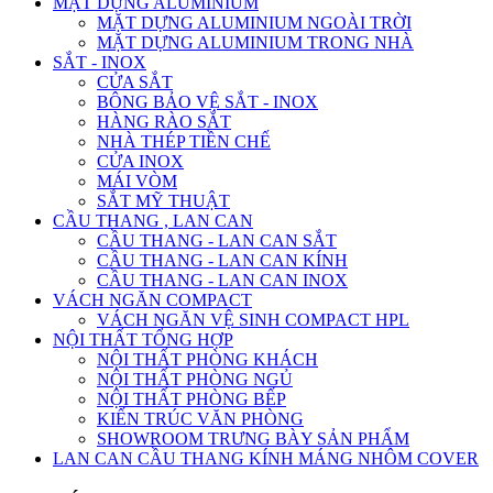
MẶT DỰNG ALUMINIUM
MẶT DỰNG ALUMINIUM NGOÀI TRỜI
MẶT DỰNG ALUMINIUM TRONG NHÀ
SẮT - INOX
CỬA SẮT
BÔNG BẢO VỆ SẮT - INOX
HÀNG RÀO SẮT
NHÀ THÉP TIỀN CHẾ
CỬA INOX
MÁI VÒM
SẮT MỸ THUẬT
CẦU THANG , LAN CAN
CẦU THANG - LAN CAN SẮT
CẦU THANG - LAN CAN KÍNH
CẦU THANG - LAN CAN INOX
VÁCH NGĂN COMPACT
VÁCH NGĂN VỆ SINH COMPACT HPL
NỘI THẤT TỔNG HỢP
NỘI THẤT PHÒNG KHÁCH
NỘI THẤT PHÒNG NGỦ
NỘI THẤT PHÒNG BẾP
KIẾN TRÚC VĂN PHÒNG
SHOWROOM TRƯNG BÀY SẢN PHẨM
LAN CAN CẦU THANG KÍNH MÁNG NHÔM COVER