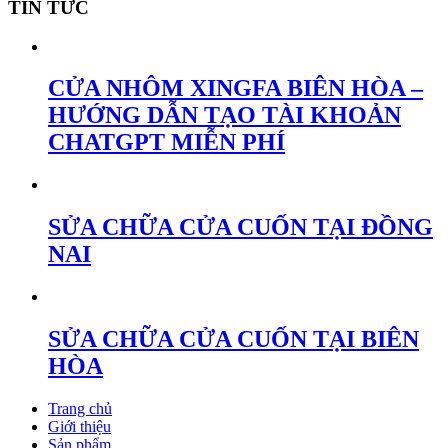
TIN TỨC
CỬA NHÔM XINGFA BIÊN HÒA –
HƯỚNG DẪN TẠO TÀI KHOẢN
CHATGPT MIỄN PHÍ
SỬA CHỮA CỬA CUỐN TẠI ĐỒNG
NAI
SỬA CHỮA CỬA CUỐN TẠI BIÊN
HÒA
Trang chủ
Giới thiệu
Sản phẩm