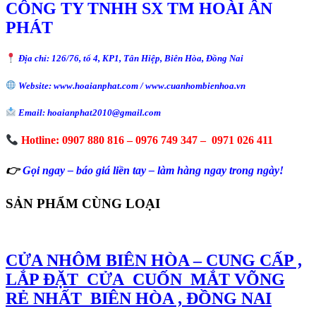
CÔNG TY TNHH SX TM HOÀI ÂN
PHÁT
Địa chỉ: 126/76, tổ 4, KP1, Tân Hiệp, Biên Hòa, Đồng Nai
Website: www.hoaianphat.com / www.cuanhombienhoa.vn
Email: hoaianphat2010@gmail.com
Hotline: 0907 880 816 – 0976 749 347 – 0971 026 411
👉
Gọi ngay – báo giá liền tay – làm hàng ngay trong ngày!
SẢN PHẨM CÙNG LOẠI
CỬA NHÔM BIÊN HÒA – CUNG CẤP ,
LẮP ĐẶT CỬA CUỐN MẮT VÕNG
RẺ NHẤT BIÊN HÒA , ĐỒNG NAI