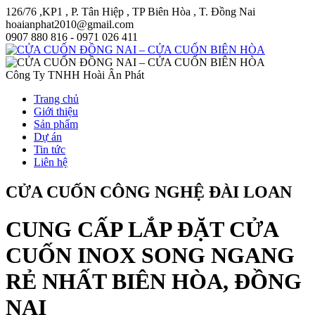
126/76 ,KP1 , P. Tân Hiệp , TP Biên Hòa , T. Đồng Nai
hoaianphat2010@gmail.com
0907 880 816 - 0971 026 411
Công Ty TNHH Hoài Ân Phát
Trang chủ
Giới thiệu
Sản phẩm
Dự án
Tin tức
Liên hệ
CỬA CUỐN CÔNG NGHỆ ĐÀI LOAN
CUNG CẤP LẮP ĐẶT CỬA
CUỐN INOX SONG NGANG
RẺ NHẤT BIÊN HÒA, ĐỒNG
NAI