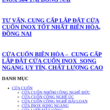
TƯ VẤN, CUNG CẤP LẮP ĐẶT CỬA
CUỐN INOX TỐT NHẤT BIÊN HÒA,
ĐỒNG NAI
CỬA CUỐN BIÊN HÒA – CUNG CẤP
LẮP ĐẶT CỬA CUỐN INOX SONG
NGANG UY TÍN, CHẤT LƯỢNG CAO
DANH MỤC
CỬA CUỐN
CỬA CUỐN NHÔM CÔNG NGHỆ ĐỨC
CỬA CUỐN CÔNG NGHỆ ÚC
CỬA CUỐN CÔNG NGHỆ ĐÀI LOAN
CỬA INOX SONG NGANG