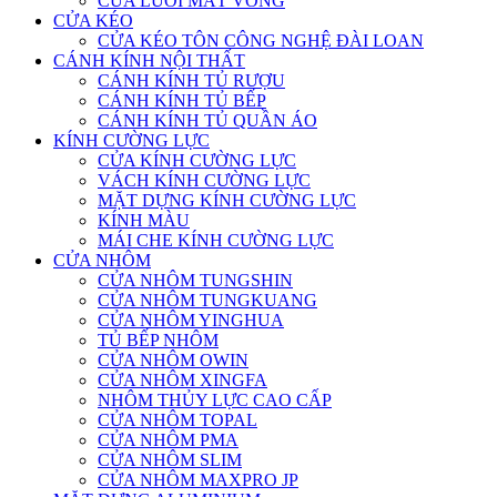
CỬA LƯỚI MẮT VÕNG
CỬA KÉO
CỬA KÉO TÔN CÔNG NGHỆ ĐÀI LOAN
CÁNH KÍNH NỘI THẤT
CÁNH KÍNH TỦ RƯỢU
CÁNH KÍNH TỦ BẾP
CÁNH KÍNH TỦ QUẦN ÁO
KÍNH CƯỜNG LỰC
CỬA KÍNH CƯỜNG LỰC
VÁCH KÍNH CƯỜNG LỰC
MẶT DỰNG KÍNH CƯỜNG LỰC
KÍNH MÀU
MÁI CHE KÍNH CƯỜNG LỰC
CỬA NHÔM
CỬA NHÔM TUNGSHIN
CỬA NHÔM TUNGKUANG
CỬA NHÔM YINGHUA
TỦ BẾP NHÔM
CỬA NHÔM OWIN
CỬA NHÔM XINGFA
NHÔM THỦY LỰC CAO CẤP
CỬA NHÔM TOPAL
CỬA NHÔM PMA
CỬA NHÔM SLIM
CỬA NHÔM MAXPRO JP