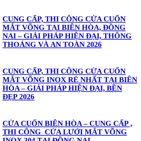
CUNG CẤP, THI CÔNG CỬA CUỐN
MẮT VÕNG TẠI BIÊN HÒA, ĐỒNG
NAI – GIẢI PHÁP HIỆN ĐẠI, THÔNG
THOÁNG VÀ AN TOÀN 2026
CUNG CẤP, THI CÔNG CỬA CUỐN
MẮT VÕNG INOX RẺ NHẤT TẠI BIÊN
HÒA – GIẢI PHÁP HIỆN ĐẠI, BỀN
ĐẸP 2026
CỬA CUỐN BIÊN HÒA – CUNG CẤP ,
THI CÔNG CỬA LƯỚI MẮT VÕNG
INOX 304 TẠI ĐỒNG NAI