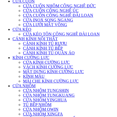
CỬA CUỐN
CỬA CUỐN NHÔM CÔNG NGHỆ ĐỨC
CỬA CUỐN CÔNG NGHỆ ÚC
CỬA CUỐN CÔNG NGHỆ ĐÀI LOAN
CỬA INOX SONG NGANG
CỬA LƯỚI MẮT VÕNG
CỬA KÉO
CỬA KÉO TÔN CÔNG NGHỆ ĐÀI LOAN
CÁNH KÍNH NỘI THẤT
CÁNH KÍNH TỦ RƯỢU
CÁNH KÍNH TỦ BẾP
CÁNH KÍNH TỦ QUẦN ÁO
KÍNH CƯỜNG LỰC
CỬA KÍNH CƯỜNG LỰC
VÁCH KÍNH CƯỜNG LỰC
MẶT DỰNG KÍNH CƯỜNG LỰC
KÍNH MÀU
MÁI CHE KÍNH CƯỜNG LỰC
CỬA NHÔM
CỬA NHÔM TUNGSHIN
CỬA NHÔM TUNGKUANG
CỬA NHÔM YINGHUA
TỦ BẾP NHÔM
CỬA NHÔM OWIN
CỬA NHÔM XINGFA