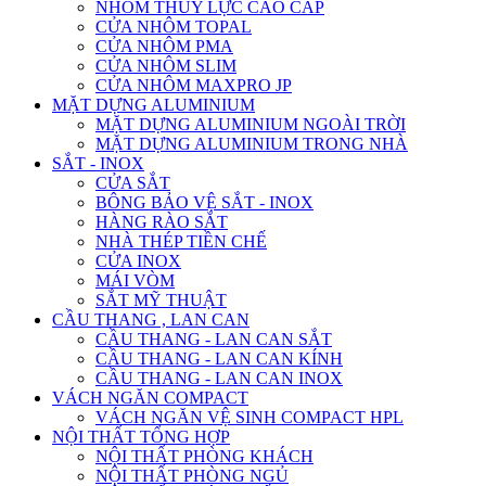
NHÔM THỦY LỰC CAO CẤP
CỬA NHÔM TOPAL
CỬA NHÔM PMA
CỬA NHÔM SLIM
CỬA NHÔM MAXPRO JP
MẶT DỰNG ALUMINIUM
MẶT DỰNG ALUMINIUM NGOÀI TRỜI
MẶT DỰNG ALUMINIUM TRONG NHÀ
SẮT - INOX
CỬA SẮT
BÔNG BẢO VỆ SẮT - INOX
HÀNG RÀO SẮT
NHÀ THÉP TIỀN CHẾ
CỬA INOX
MÁI VÒM
SẮT MỸ THUẬT
CẦU THANG , LAN CAN
CẦU THANG - LAN CAN SẮT
CẦU THANG - LAN CAN KÍNH
CẦU THANG - LAN CAN INOX
VÁCH NGĂN COMPACT
VÁCH NGĂN VỆ SINH COMPACT HPL
NỘI THẤT TỔNG HỢP
NỘI THẤT PHÒNG KHÁCH
NỘI THẤT PHÒNG NGỦ