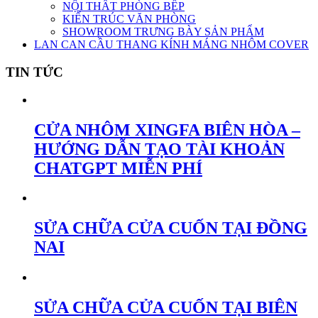
NỘI THẤT PHÒNG BẾP
KIẾN TRÚC VĂN PHÒNG
SHOWROOM TRƯNG BÀY SẢN PHẨM
LAN CAN CẦU THANG KÍNH MÁNG NHÔM COVER
TIN TỨC
CỬA NHÔM XINGFA BIÊN HÒA –
HƯỚNG DẪN TẠO TÀI KHOẢN
CHATGPT MIỄN PHÍ
SỬA CHỮA CỬA CUỐN TẠI ĐỒNG
NAI
SỬA CHỮA CỬA CUỐN TẠI BIÊN