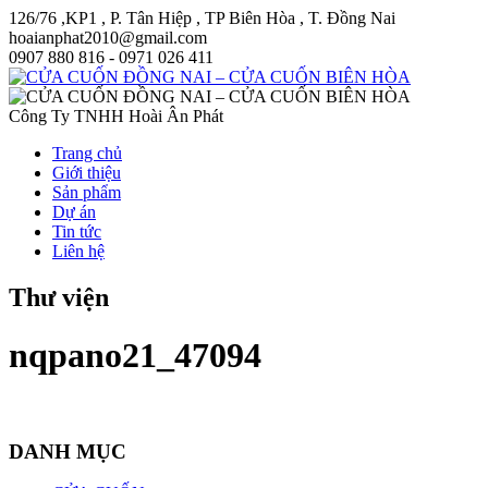
126/76 ,KP1 , P. Tân Hiệp , TP Biên Hòa , T. Đồng Nai
hoaianphat2010@gmail.com
0907 880 816 - 0971 026 411
Công Ty TNHH Hoài Ân Phát
Trang chủ
Giới thiệu
Sản phẩm
Dự án
Tin tức
Liên hệ
Thư viện
nqpano21_47094
DANH MỤC