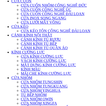
CỬA CUỐN
CỬA CUỐN NHÔM CÔNG NGHỆ ĐỨC
CỬA CUỐN CÔNG NGHỆ ÚC
CỬA CUỐN CÔNG NGHỆ ĐÀI LOAN
CỬA INOX SONG NGANG
CỬA LƯỚI MẮT VÕNG
CỬA KÉO
CỬA KÉO TÔN CÔNG NGHỆ ĐÀI LOAN
CÁNH KÍNH NỘI THẤT
CÁNH KÍNH TỦ RƯỢU
CÁNH KÍNH TỦ BẾP
CÁNH KÍNH TỦ QUẦN ÁO
KÍNH CƯỜNG LỰC
CỬA KÍNH CƯỜNG LỰC
VÁCH KÍNH CƯỜNG LỰC
MẶT DỰNG KÍNH CƯỜNG LỰC
KÍNH MÀU
MÁI CHE KÍNH CƯỜNG LỰC
CỬA NHÔM
CỬA NHÔM TUNGSHIN
CỬA NHÔM TUNGKUANG
CỬA NHÔM YINGHUA
TỦ BẾP NHÔM
CỬA NHÔM OWIN
CỬA NHÔM XINGFA