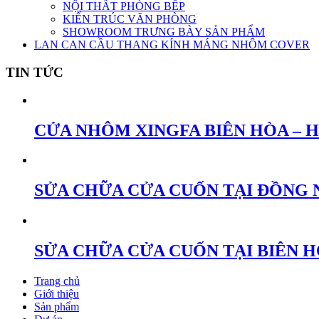
NỘI THẤT PHÒNG BẾP
KIẾN TRÚC VĂN PHÒNG
SHOWROOM TRƯNG BÀY SẢN PHẨM
LAN CAN CẦU THANG KÍNH MÁNG NHÔM COVER
TIN TỨC
CỬA NHÔM XINGFA BIÊN HÒA – 
SỬA CHỮA CỬA CUỐN TẠI ĐỒNG 
SỬA CHỮA CỬA CUỐN TẠI BIÊN 
Trang chủ
Giới thiệu
Sản phẩm