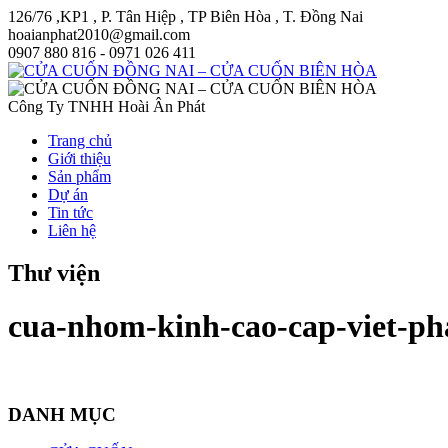
126/76 ,KP1 , P. Tân Hiệp , TP Biên Hòa , T. Đồng Nai
hoaianphat2010@gmail.com
0907 880 816 - 0971 026 411
Công Ty TNHH Hoài Ân Phát
Trang chủ
Giới thiệu
Sản phẩm
Dự án
Tin tức
Liên hệ
Thư viện
cua-nhom-kinh-cao-cap-viet-ph
DANH MỤC