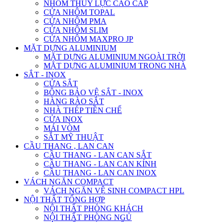
NHÔM THỦY LỰC CAO CẤP
CỬA NHÔM TOPAL
CỬA NHÔM PMA
CỬA NHÔM SLIM
CỬA NHÔM MAXPRO JP
MẶT DỰNG ALUMINIUM
MẶT DỰNG ALUMINIUM NGOÀI TRỜI
MẶT DỰNG ALUMINIUM TRONG NHÀ
SẮT - INOX
CỬA SẮT
BÔNG BẢO VỆ SẮT - INOX
HÀNG RÀO SẮT
NHÀ THÉP TIỀN CHẾ
CỬA INOX
MÁI VÒM
SẮT MỸ THUẬT
CẦU THANG , LAN CAN
CẦU THANG - LAN CAN SẮT
CẦU THANG - LAN CAN KÍNH
CẦU THANG - LAN CAN INOX
VÁCH NGĂN COMPACT
VÁCH NGĂN VỆ SINH COMPACT HPL
NỘI THẤT TỔNG HỢP
NỘI THẤT PHÒNG KHÁCH
NỘI THẤT PHÒNG NGỦ