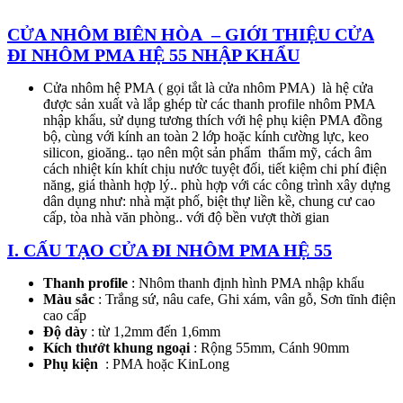
CỬA NHÔM BIÊN HÒA –
GIỚI THIỆU CỬA
ĐI NHÔM PMA HỆ 55 NHẬP KHẨU
Cửa nhôm hệ PMA ( gọi tắt là cửa nhôm PMA) là hệ cửa
được sản xuất và lắp ghép từ các thanh profile nhôm PMA
nhập khẩu, sử dụng tương thích với hệ phụ kiện PMA đồng
bộ, cùng với kính an toàn 2 lớp hoặc kính cường lực, keo
silicon, gioăng.. tạo nên một sản phẩm thẩm mỹ, cách âm
cách nhiệt kín khít chịu nước tuyệt đối, tiết kiệm chi phí điện
năng, giá thành hợp lý.. phù hợp với các công trình xây dựng
dân dụng như: nhà mặt phố, biệt thự liền kề, chung cư cao
cấp, tòa nhà văn phòng.. với độ bền vượt thời gian
I. CẤU TẠO CỬA ĐI NHÔM PMA HỆ 55
Thanh profile
: Nhôm thanh định hình PMA nhập khẩu
Màu sắc
: Trắng sứ, nâu cafe, Ghi xám, vân gỗ, Sơn tĩnh điện
cao cấp
Độ dày
: từ 1,2mm đến 1,6mm
Kích thướt khung ngoại
: Rộng 55mm, Cánh 90mm
Phụ kiện
: PMA hoặc KinLong