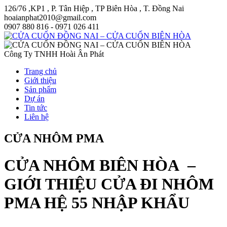
126/76 ,KP1 , P. Tân Hiệp , TP Biên Hòa , T. Đồng Nai
hoaianphat2010@gmail.com
0907 880 816 - 0971 026 411
Công Ty TNHH Hoài Ân Phát
Trang chủ
Giới thiệu
Sản phẩm
Dự án
Tin tức
Liên hệ
CỬA NHÔM PMA
CỬA NHÔM BIÊN HÒA –
GIỚI THIỆU CỬA ĐI NHÔM
PMA HỆ 55 NHẬP KHẨU