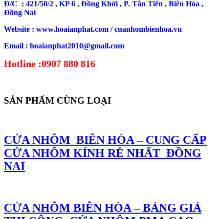
Đ/C : 421/50/2 , KP 6 , Đồng Khởi , P. Tân Tiến , Biên Hòa ,
Đồng Nai
Website : www.hoaianphat.com / cuanhombienhoa.vn
Email : hoaianphat2010@gmail.com
Hotline :0907 880 816
SẢN PHẨM CÙNG LOẠI
CỬA NHÔM BIÊN HÒA – CUNG CẤP
CỬA NHÔM KÍNH RẺ NHẤT ĐỒNG
NAI
CỬA NHÔM BIÊN HÒA – BẢNG GIÁ