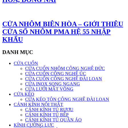
CỬA NHÔM BIÊN HÒA – GIỚI THIỆU
CỬA SỔ NHÔM PMA HỆ 55 NHẬP
KHẨU
DANH MỤC
CỬA CUỐN
CỬA CUỐN NHÔM CÔNG NGHỆ ĐỨC
CỬA CUỐN CÔNG NGHỆ ÚC
CỬA CUỐN CÔNG NGHỆ ĐÀI LOAN
CỬA INOX SONG NGANG
CỬA LƯỚI MẮT VÕNG
CỬA KÉO
CỬA KÉO TÔN CÔNG NGHỆ ĐÀI LOAN
CÁNH KÍNH NỘI THẤT
CÁNH KÍNH TỦ RƯỢU
CÁNH KÍNH TỦ BẾP
CÁNH KÍNH TỦ QUẦN ÁO
KÍNH CƯỜNG LỰC