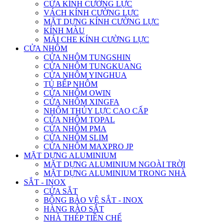
CỬA KÍNH CƯỜNG LỰC
VÁCH KÍNH CƯỜNG LỰC
MẶT DỰNG KÍNH CƯỜNG LỰC
KÍNH MÀU
MÁI CHE KÍNH CƯỜNG LỰC
CỬA NHÔM
CỬA NHÔM TUNGSHIN
CỬA NHÔM TUNGKUANG
CỬA NHÔM YINGHUA
TỦ BẾP NHÔM
CỬA NHÔM OWIN
CỬA NHÔM XINGFA
NHÔM THỦY LỰC CAO CẤP
CỬA NHÔM TOPAL
CỬA NHÔM PMA
CỬA NHÔM SLIM
CỬA NHÔM MAXPRO JP
MẶT DỰNG ALUMINIUM
MẶT DỰNG ALUMINIUM NGOÀI TRỜI
MẶT DỰNG ALUMINIUM TRONG NHÀ
SẮT - INOX
CỬA SẮT
BÔNG BẢO VỆ SẮT - INOX
HÀNG RÀO SẮT
NHÀ THÉP TIỀN CHẾ