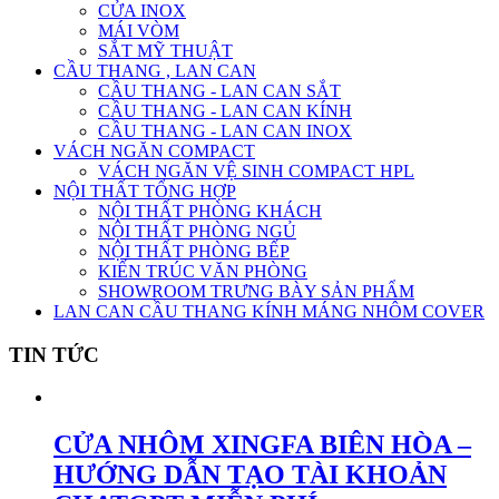
CỬA INOX
MÁI VÒM
SẮT MỸ THUẬT
CẦU THANG , LAN CAN
CẦU THANG - LAN CAN SẮT
CẦU THANG - LAN CAN KÍNH
CẦU THANG - LAN CAN INOX
VÁCH NGĂN COMPACT
VÁCH NGĂN VỆ SINH COMPACT HPL
NỘI THẤT TỔNG HỢP
NỘI THẤT PHÒNG KHÁCH
NỘI THẤT PHÒNG NGỦ
NỘI THẤT PHÒNG BẾP
KIẾN TRÚC VĂN PHÒNG
SHOWROOM TRƯNG BÀY SẢN PHẨM
LAN CAN CẦU THANG KÍNH MÁNG NHÔM COVER
TIN TỨC
CỬA NHÔM XINGFA BIÊN HÒA –
HƯỚNG DẪN TẠO TÀI KHOẢN