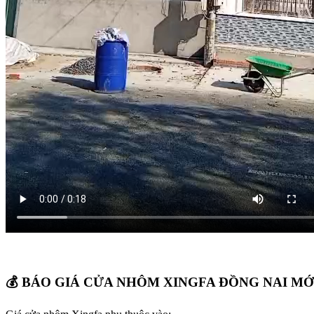
💰
BÁO GIÁ CỬA NHÔM XINGFA ĐỒNG NAI MỚ