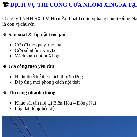
🏗️
DỊCH VỤ THI CÔNG CỬA NHÔM XINGFA TẠ
Công ty TNHH SX TM Hoài Ân Phát là đơn vị hàng đầu ở Đồng Nai c
là đơn vị chuyên:
🔹
Sản xuất & lắp đặt trọn gói
Cửa đi mở quay, mở lùa
Cửa sổ nhôm Xingfa
Vách kính nhôm Xingfa
🔹
Gia công theo yêu cầu
Nhận thiết kế theo kích thước riêng
Đáp ứng mọi phong cách nội thất
🔹
Thi công nhanh chóng
Khảo sát tận nơi tại Biên Hòa – Đồng Nai
Lắp đặt đúng tiến độ