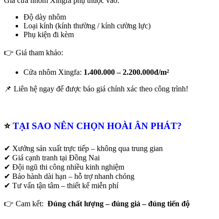
Giá cửa nhôm Xingfa phụ thuộc vào:
Độ dày nhôm
Loại kính (kính thường / kính cường lực)
Phụ kiện đi kèm
👉 Giá tham khảo:
Cửa nhôm Xingfa:
1.400.000 – 2.200.000đ/m²
📌 Liên hệ ngay để được báo giá chính xác theo công trình!
⭐
TẠI SAO NÊN CHỌN HOÀI ÂN PHÁT?
✔ Xưởng sản xuất trực tiếp – không qua trung gian
✔ Giá cạnh tranh tại Đồng Nai
✔ Đội ngũ thi công nhiều kinh nghiệm
✔ Bảo hành dài hạn – hỗ trợ nhanh chóng
✔ Tư vấn tận tâm – thiết kế miễn phí
👉 Cam kết:
Đúng chất lượng – đúng giá – đúng tiến độ