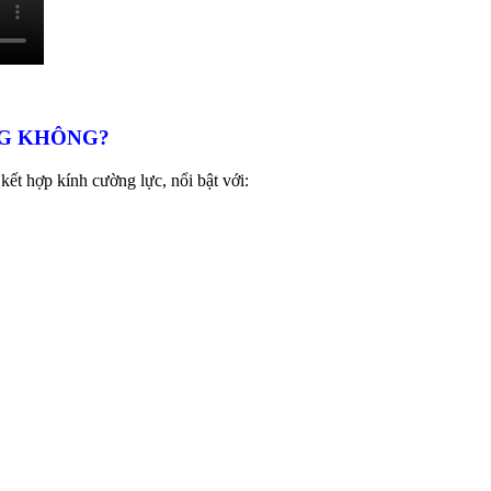
NG KHÔNG?
ết hợp kính cường lực, nổi bật với: