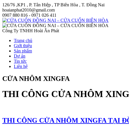
126/76 ,KP1 , P. Tân Hiệp , TP Biên Hòa , T. Đồng Nai
hoaianphat2010@gmail.com
0907 880 816 - 0971 026 411
Công Ty TNHH Hoài Ân Phát
Trang chủ
Giới thiệu
Sản phẩm
Dự án
Tin tức
Liên hệ
CỬA NHÔM XINGFA
THI CÔNG CỬA NHÔM XINGFA
THI CÔNG CỬA NHÔM XINGFA TẠI ĐỒN