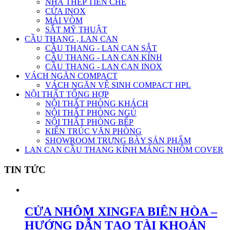
NHÀ THÉP TIỀN CHẾ
CỬA INOX
MÁI VÒM
SẮT MỸ THUẬT
CẦU THANG , LAN CAN
CẦU THANG - LAN CAN SẮT
CẦU THANG - LAN CAN KÍNH
CẦU THANG - LAN CAN INOX
VÁCH NGĂN COMPACT
VÁCH NGĂN VỆ SINH COMPACT HPL
NỘI THẤT TỔNG HỢP
NỘI THẤT PHÒNG KHÁCH
NỘI THẤT PHÒNG NGỦ
NỘI THẤT PHÒNG BẾP
KIẾN TRÚC VĂN PHÒNG
SHOWROOM TRƯNG BÀY SẢN PHẨM
LAN CAN CẦU THANG KÍNH MÁNG NHÔM COVER
TIN TỨC
CỬA NHÔM XINGFA BIÊN HÒA –
HƯỚNG DẪN TẠO TÀI KHOẢN