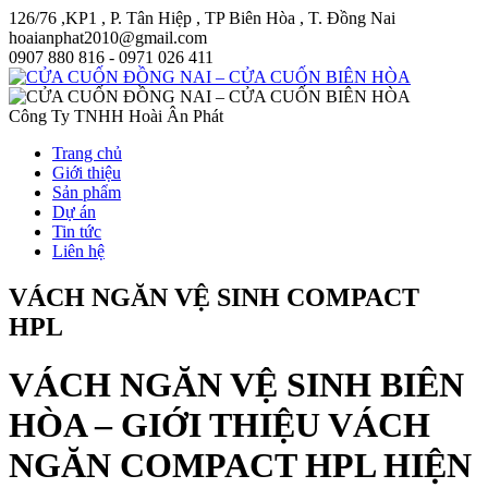
126/76 ,KP1 , P. Tân Hiệp , TP Biên Hòa , T. Đồng Nai
hoaianphat2010@gmail.com
0907 880 816 - 0971 026 411
Công Ty TNHH Hoài Ân Phát
Trang chủ
Giới thiệu
Sản phẩm
Dự án
Tin tức
Liên hệ
VÁCH NGĂN VỆ SINH COMPACT
HPL
VÁCH NGĂN VỆ SINH BIÊN
HÒA – GIỚI THIỆU VÁCH
NGĂN COMPACT HPL HIỆN