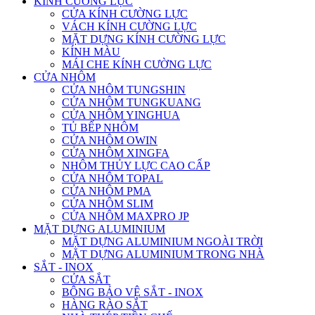
KÍNH CƯỜNG LỰC
CỬA KÍNH CƯỜNG LỰC
VÁCH KÍNH CƯỜNG LỰC
MẶT DỰNG KÍNH CƯỜNG LỰC
KÍNH MÀU
MÁI CHE KÍNH CƯỜNG LỰC
CỬA NHÔM
CỬA NHÔM TUNGSHIN
CỬA NHÔM TUNGKUANG
CỬA NHÔM YINGHUA
TỦ BẾP NHÔM
CỬA NHÔM OWIN
CỬA NHÔM XINGFA
NHÔM THỦY LỰC CAO CẤP
CỬA NHÔM TOPAL
CỬA NHÔM PMA
CỬA NHÔM SLIM
CỬA NHÔM MAXPRO JP
MẶT DỰNG ALUMINIUM
MẶT DỰNG ALUMINIUM NGOÀI TRỜI
MẶT DỰNG ALUMINIUM TRONG NHÀ
SẮT - INOX
CỬA SẮT
BÔNG BẢO VỆ SẮT - INOX
HÀNG RÀO SẮT