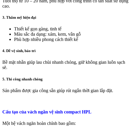
Tuổi thọ từ 10 – 20 năm, phù hợp với công trình có tần suất sử dụng
cao.
3. Thẩm mỹ hiện đại
Thiết kế gọn gàng, tinh tế
Màu sắc đa dạng: xám, kem, vân gỗ
Phù hợp nhiều phong cách thiết kế
4. Dễ vệ sinh, bảo trì
Bề mặt nhẵn giúp lau chùi nhanh chóng, giữ không gian luôn sạch
sẽ.
5. Thi công nhanh chóng
Sản phẩm được gia công sẵn giúp rút ngắn thời gian lắp đặt.
Cấu tạo của vách ngăn vệ sinh compact HPL
Một hệ vách ngăn hoàn chỉnh bao gồm: