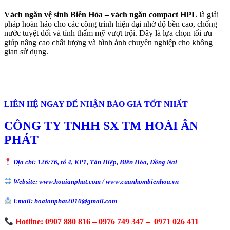
Vách ngăn vệ sinh Biên Hòa – vách ngăn compact HPL
là giải
pháp hoàn hảo cho các công trình hiện đại nhờ độ bền cao, chống
nước tuyệt đối và tính thẩm mỹ vượt trội. Đây là lựa chọn tối ưu
giúp nâng cao chất lượng và hình ảnh chuyên nghiệp cho không
gian sử dụng.
LIÊN HỆ NGAY ĐỂ NHẬN BÁO GIÁ TỐT NHẤT
CÔNG TY TNHH SX TM HOÀI ÂN
PHÁT
Địa chỉ: 126/76, tổ 4, KP1, Tân Hiệp, Biên Hòa, Đồng Nai
Website: www.hoaianphat.com / www.cuanhombienhoa.vn
Email: hoaianphat2010@gmail.com
Hotline: 0907 880 816 – 0976 749 347 – 0971 026 411