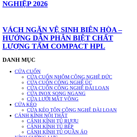
NGHIỆP 2026
VÁCH NGĂN VỆ SINH BIÊN HÒA –
HƯỚNG DẪN PHÂN BIỆT CHẤT
LƯỢNG TẤM COMPACT HPL
DANH MỤC
CỬA CUỐN
CỬA CUỐN NHÔM CÔNG NGHỆ ĐỨC
CỬA CUỐN CÔNG NGHỆ ÚC
CỬA CUỐN CÔNG NGHỆ ĐÀI LOAN
CỬA INOX SONG NGANG
CỬA LƯỚI MẮT VÕNG
CỬA KÉO
CỬA KÉO TÔN CÔNG NGHỆ ĐÀI LOAN
CÁNH KÍNH NỘI THẤT
CÁNH KÍNH TỦ RƯỢU
CÁNH KÍNH TỦ BẾP
CÁNH KÍNH TỦ QUẦN ÁO