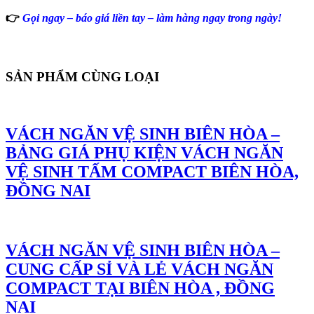
👉
Gọi ngay – báo giá liền tay – làm hàng ngay trong ngày!
SẢN PHẨM CÙNG LOẠI
VÁCH NGĂN VỆ SINH BIÊN HÒA –
BẢNG GIÁ PHỤ KIỆN VÁCH NGĂN
VỆ SINH TẤM COMPACT BIÊN HÒA,
ĐỒNG NAI
VÁCH NGĂN VỆ SINH BIÊN HÒA –
CUNG CẤP SỈ VÀ LẺ VÁCH NGĂN
COMPACT TẠI BIÊN HÒA , ĐỒNG
NAI