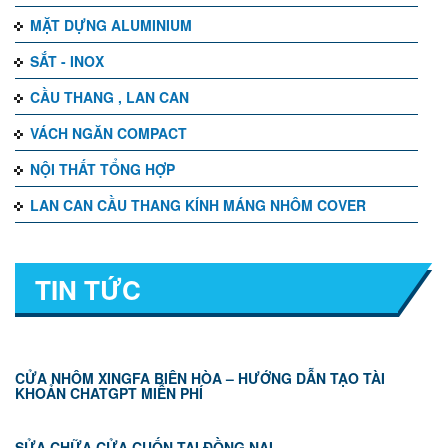
MẶT DỰNG ALUMINIUM
SẮT - INOX
CẦU THANG , LAN CAN
VÁCH NGĂN COMPACT
NỘI THẤT TỔNG HỢP
LAN CAN CẦU THANG KÍNH MÁNG NHÔM COVER
TIN TỨC
CỬA NHÔM XINGFA BIÊN HÒA – HƯỚNG DẪN TẠO TÀI
KHOẢN CHATGPT MIỄN PHÍ
SỬA CHỮA CỬA CUỐN TẠI ĐỒNG NAI