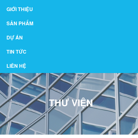
GIỚI THIỆU
SẢN PHẨM
DỰ ÁN
TIN TỨC
LIÊN HỆ
THƯ VIỆN