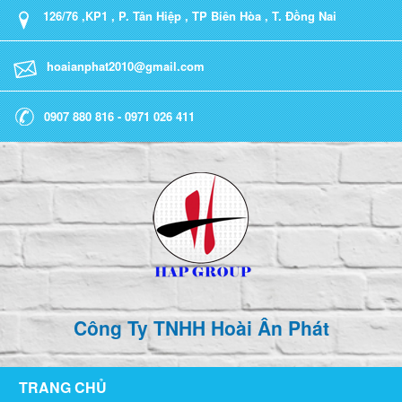
126/76 ,KP1 , P. Tân Hiệp , TP Biên Hòa , T. Đồng Nai
hoaianphat2010@gmail.com
0907 880 816 - 0971 026 411
Công Ty TNHH Hoài Ân Phát
TRANG CHỦ