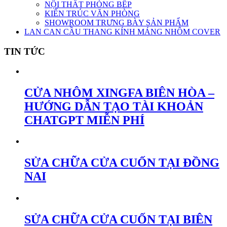
NỘI THẤT PHÒNG BẾP
KIẾN TRÚC VĂN PHÒNG
SHOWROOM TRƯNG BÀY SẢN PHẨM
LAN CAN CẦU THANG KÍNH MÁNG NHÔM COVER
TIN TỨC
CỬA NHÔM XINGFA BIÊN HÒA –
HƯỚNG DẪN TẠO TÀI KHOẢN
CHATGPT MIỄN PHÍ
SỬA CHỮA CỬA CUỐN TẠI ĐỒNG
NAI
SỬA CHỮA CỬA CUỐN TẠI BIÊN