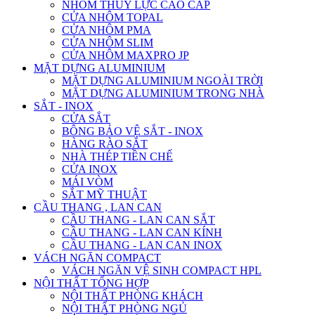
NHÔM THỦY LỰC CAO CẤP
CỬA NHÔM TOPAL
CỬA NHÔM PMA
CỬA NHÔM SLIM
CỬA NHÔM MAXPRO JP
MẶT DỰNG ALUMINIUM
MẶT DỰNG ALUMINIUM NGOÀI TRỜI
MẶT DỰNG ALUMINIUM TRONG NHÀ
SẮT - INOX
CỬA SẮT
BÔNG BẢO VỆ SẮT - INOX
HÀNG RÀO SẮT
NHÀ THÉP TIỀN CHẾ
CỬA INOX
MÁI VÒM
SẮT MỸ THUẬT
CẦU THANG , LAN CAN
CẦU THANG - LAN CAN SẮT
CẦU THANG - LAN CAN KÍNH
CẦU THANG - LAN CAN INOX
VÁCH NGĂN COMPACT
VÁCH NGĂN VỆ SINH COMPACT HPL
NỘI THẤT TỔNG HỢP
NỘI THẤT PHÒNG KHÁCH
NỘI THẤT PHÒNG NGỦ