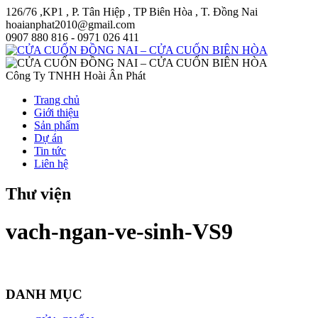
126/76 ,KP1 , P. Tân Hiệp , TP Biên Hòa , T. Đồng Nai
hoaianphat2010@gmail.com
0907 880 816 - 0971 026 411
Công Ty TNHH Hoài Ân Phát
Trang chủ
Giới thiệu
Sản phẩm
Dự án
Tin tức
Liên hệ
Thư viện
vach-ngan-ve-sinh-VS9
DANH MỤC