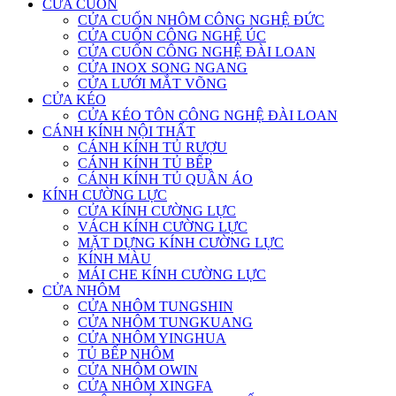
CỬA CUỐN
CỬA CUỐN NHÔM CÔNG NGHỆ ĐỨC
CỬA CUỐN CÔNG NGHỆ ÚC
CỬA CUỐN CÔNG NGHỆ ĐÀI LOAN
CỬA INOX SONG NGANG
CỬA LƯỚI MẮT VÕNG
CỬA KÉO
CỬA KÉO TÔN CÔNG NGHỆ ĐÀI LOAN
CÁNH KÍNH NỘI THẤT
CÁNH KÍNH TỦ RƯỢU
CÁNH KÍNH TỦ BẾP
CÁNH KÍNH TỦ QUẦN ÁO
KÍNH CƯỜNG LỰC
CỬA KÍNH CƯỜNG LỰC
VÁCH KÍNH CƯỜNG LỰC
MẶT DỰNG KÍNH CƯỜNG LỰC
KÍNH MÀU
MÁI CHE KÍNH CƯỜNG LỰC
CỬA NHÔM
CỬA NHÔM TUNGSHIN
CỬA NHÔM TUNGKUANG
CỬA NHÔM YINGHUA
TỦ BẾP NHÔM
CỬA NHÔM OWIN
CỬA NHÔM XINGFA