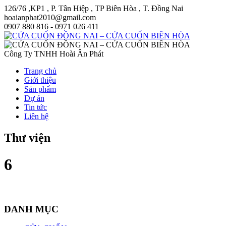
126/76 ,KP1 , P. Tân Hiệp , TP Biên Hòa , T. Đồng Nai
hoaianphat2010@gmail.com
0907 880 816 - 0971 026 411
Công Ty TNHH Hoài Ân Phát
Trang chủ
Giới thiệu
Sản phẩm
Dự án
Tin tức
Liên hệ
Thư viện
6
DANH MỤC