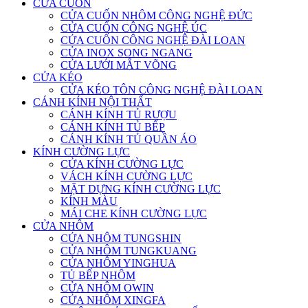
CỬA CUỐN
CỬA CUỐN NHÔM CÔNG NGHỆ ĐỨC
CỬA CUỐN CÔNG NGHỆ ÚC
CỬA CUỐN CÔNG NGHỆ ĐÀI LOAN
CỬA INOX SONG NGANG
CỬA LƯỚI MẮT VÕNG
CỬA KÉO
CỬA KÉO TÔN CÔNG NGHỆ ĐÀI LOAN
CÁNH KÍNH NỘI THẤT
CÁNH KÍNH TỦ RƯỢU
CÁNH KÍNH TỦ BẾP
CÁNH KÍNH TỦ QUẦN ÁO
KÍNH CƯỜNG LỰC
CỬA KÍNH CƯỜNG LỰC
VÁCH KÍNH CƯỜNG LỰC
MẶT DỰNG KÍNH CƯỜNG LỰC
KÍNH MÀU
MÁI CHE KÍNH CƯỜNG LỰC
CỬA NHÔM
CỬA NHÔM TUNGSHIN
CỬA NHÔM TUNGKUANG
CỬA NHÔM YINGHUA
TỦ BẾP NHÔM
CỬA NHÔM OWIN
CỬA NHÔM XINGFA