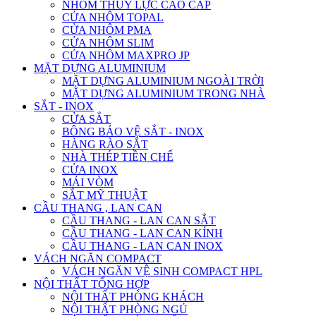
NHÔM THỦY LỰC CAO CẤP
CỬA NHÔM TOPAL
CỬA NHÔM PMA
CỬA NHÔM SLIM
CỬA NHÔM MAXPRO JP
MẶT DỰNG ALUMINIUM
MẶT DỰNG ALUMINIUM NGOÀI TRỜI
MẶT DỰNG ALUMINIUM TRONG NHÀ
SẮT - INOX
CỬA SẮT
BÔNG BẢO VỆ SẮT - INOX
HÀNG RÀO SẮT
NHÀ THÉP TIỀN CHẾ
CỬA INOX
MÁI VÒM
SẮT MỸ THUẬT
CẦU THANG , LAN CAN
CẦU THANG - LAN CAN SẮT
CẦU THANG - LAN CAN KÍNH
CẦU THANG - LAN CAN INOX
VÁCH NGĂN COMPACT
VÁCH NGĂN VỆ SINH COMPACT HPL
NỘI THẤT TỔNG HỢP
NỘI THẤT PHÒNG KHÁCH
NỘI THẤT PHÒNG NGỦ