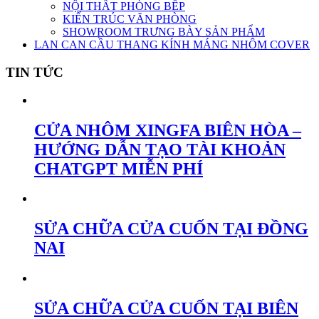
NỘI THẤT PHÒNG BẾP
KIẾN TRÚC VĂN PHÒNG
SHOWROOM TRƯNG BÀY SẢN PHẨM
LAN CAN CẦU THANG KÍNH MÁNG NHÔM COVER
TIN TỨC
CỬA NHÔM XINGFA BIÊN HÒA –
HƯỚNG DẪN TẠO TÀI KHOẢN
CHATGPT MIỄN PHÍ
SỬA CHỮA CỬA CUỐN TẠI ĐỒNG
NAI
SỬA CHỮA CỬA CUỐN TẠI BIÊN