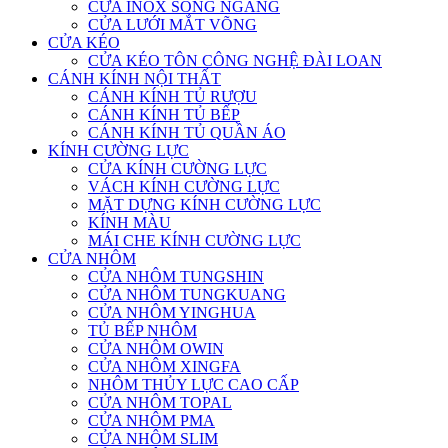
CỬA INOX SONG NGANG
CỬA LƯỚI MẮT VÕNG
CỬA KÉO
CỬA KÉO TÔN CÔNG NGHỆ ĐÀI LOAN
CÁNH KÍNH NỘI THẤT
CÁNH KÍNH TỦ RƯỢU
CÁNH KÍNH TỦ BẾP
CÁNH KÍNH TỦ QUẦN ÁO
KÍNH CƯỜNG LỰC
CỬA KÍNH CƯỜNG LỰC
VÁCH KÍNH CƯỜNG LỰC
MẶT DỰNG KÍNH CƯỜNG LỰC
KÍNH MÀU
MÁI CHE KÍNH CƯỜNG LỰC
CỬA NHÔM
CỬA NHÔM TUNGSHIN
CỬA NHÔM TUNGKUANG
CỬA NHÔM YINGHUA
TỦ BẾP NHÔM
CỬA NHÔM OWIN
CỬA NHÔM XINGFA
NHÔM THỦY LỰC CAO CẤP
CỬA NHÔM TOPAL
CỬA NHÔM PMA
CỬA NHÔM SLIM