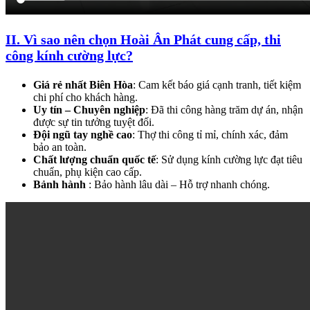
II. Vì sao nên chọn Hoài Ân Phát cung cấp, thi
công kính cường lực?
Giá rẻ nhất Biên Hòa
: Cam kết báo giá cạnh tranh, tiết kiệm
chi phí cho khách hàng.
Uy tín – Chuyên nghiệp
: Đã thi công hàng trăm dự án, nhận
được sự tin tưởng tuyệt đối.
Đội ngũ tay nghề cao
: Thợ thi công tỉ mỉ, chính xác, đảm
bảo an toàn.
Chất lượng chuẩn quốc tế
: Sử dụng kính cường lực đạt tiêu
chuẩn, phụ kiện cao cấp.
Bảnh hành
: Bảo hành lâu dài – Hỗ trợ nhanh chóng.