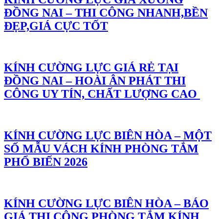
ĐỒNG NAI – THI CÔNG NHANH,BỀN
ĐẸP,GIÁ CỰC TỐT
KÍNH CƯỜNG LỰC GIÁ RẺ TẠI
ĐỒNG NAI – HOÀI ÂN PHÁT THI
CÔNG UY TÍN, CHẤT LƯỢNG CAO
KÍNH CƯỜNG LỰC BIÊN HÒA – MỘT
SỐ MẪU VÁCH KÍNH PHÒNG TẮM
PHỔ BIẾN 2026
KÍNH CƯỜNG LỰC BIÊN HÒA – BÁO
GIÁ THI CÔNG PHÒNG TẮM KÍNH