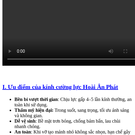
I. Ưu điểm của kính cường lực Hoài Ân Phát
Bền bỉ vượt thời gian
: Chịu lực gấp 4–5 lần kính thường, an
toàn khi sử dụng.
Thẩm mỹ hiện đại:
Trong suốt, sang trọng, tối ưu ánh sáng
và không gian.
Dễ vệ sinh
: Bề mặt trơn bóng, chống bám bẩn, lau chùi
nhanh chóng.
An toàn
: Khi vỡ tạo mảnh nhỏ không sắc nhọn, hạn chế gây