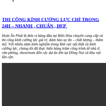
THI CÔNG KÍNH CƯỜNG LỰC CHỈ TRONG
24H – NHANH , CHUẨN , ĐẸP
Hoài Ân Phát là đơn vị hàng đầu tại Biên Hòa chuyên cung cấp và
thi công kính cường lực giá rẻ, đảm bảo uy tín – chất lượng – thẩm
mỹ. Với nhiều năm kinh nghiệm trong lĩnh vực nội thất và kính
cường lực, chúng tôi đã thực hiện hàng trăm công trình từ nhà ở,
văn phòng, showroom đến các dự án lớn tại Đồng Nai và khu vực
lân cận.