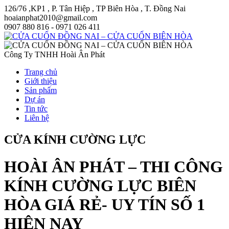
126/76 ,KP1 , P. Tân Hiệp , TP Biên Hòa , T. Đồng Nai
hoaianphat2010@gmail.com
0907 880 816 - 0971 026 411
Công Ty TNHH Hoài Ân Phát
Trang chủ
Giới thiệu
Sản phẩm
Dự án
Tin tức
Liên hệ
CỬA KÍNH CƯỜNG LỰC
HOÀI ÂN PHÁT – THI CÔNG
KÍNH CƯỜNG LỰC BIÊN
HÒA GIÁ RẺ- UY TÍN SỐ 1
HIỆN NAY