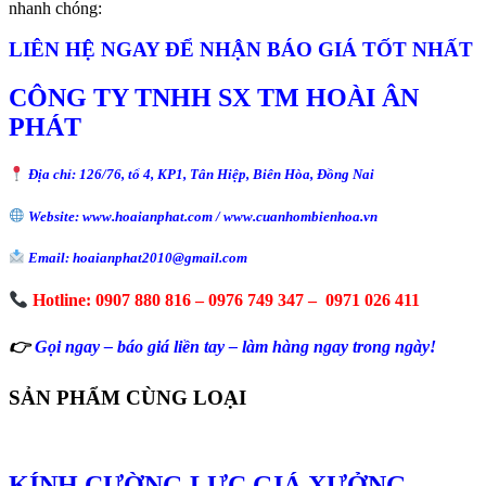
nhanh chóng:
LIÊN HỆ NGAY ĐỂ NHẬN BÁO GIÁ TỐT NHẤT
CÔNG TY TNHH SX TM HOÀI ÂN
PHÁT
Địa chỉ: 126/76, tổ 4, KP1, Tân Hiệp, Biên Hòa, Đồng Nai
Website: www.hoaianphat.com / www.cuanhombienhoa.vn
Email: hoaianphat2010@gmail.com
Hotline: 0907 880 816 – 0976 749 347 – 0971 026 411
👉
Gọi ngay – báo giá liền tay – làm hàng ngay trong ngày!
SẢN PHẨM CÙNG LOẠI
KÍNH CƯỜNG LỰC GIÁ XƯỞNG