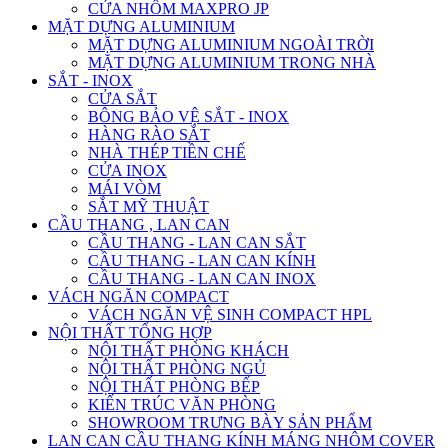
CỬA NHÔM MAXPRO JP
MẶT DỰNG ALUMINIUM
MẶT DỰNG ALUMINIUM NGOÀI TRỜI
MẶT DỰNG ALUMINIUM TRONG NHÀ
SẮT - INOX
CỬA SẮT
BÔNG BẢO VỆ SẮT - INOX
HÀNG RÀO SẮT
NHÀ THÉP TIỀN CHẾ
CỬA INOX
MÁI VÒM
SẮT MỸ THUẬT
CẦU THANG , LAN CAN
CẦU THANG - LAN CAN SẮT
CẦU THANG - LAN CAN KÍNH
CẦU THANG - LAN CAN INOX
VÁCH NGĂN COMPACT
VÁCH NGĂN VỆ SINH COMPACT HPL
NỘI THẤT TỔNG HỢP
NỘI THẤT PHÒNG KHÁCH
NỘI THẤT PHÒNG NGỦ
NỘI THẤT PHÒNG BẾP
KIẾN TRÚC VĂN PHÒNG
SHOWROOM TRƯNG BÀY SẢN PHẨM
LAN CAN CẦU THANG KÍNH MÁNG NHÔM COVER