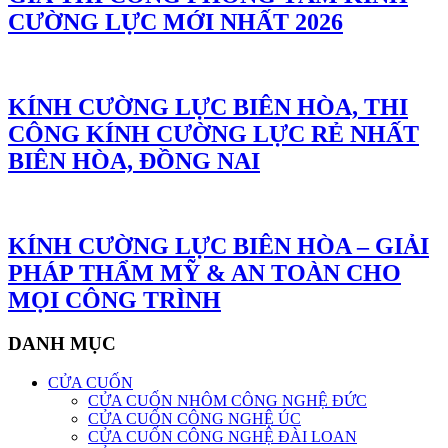
CƯỜNG LỰC MỚI NHẤT 2026
KÍNH CƯỜNG LỰC BIÊN HÒA, THI
CÔNG KÍNH CƯỜNG LỰC RẺ NHẤT
BIÊN HÒA, ĐỒNG NAI
KÍNH CƯỜNG LỰC BIÊN HÒA – GIẢI
PHÁP THẨM MỸ & AN TOÀN CHO
MỌI CÔNG TRÌNH
DANH MỤC
CỬA CUỐN
CỬA CUỐN NHÔM CÔNG NGHỆ ĐỨC
CỬA CUỐN CÔNG NGHỆ ÚC
CỬA CUỐN CÔNG NGHỆ ĐÀI LOAN