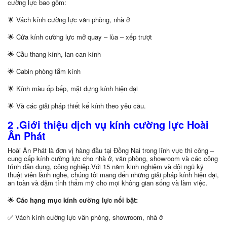
cường lực bao gồm:
🌟 Vách kính cường lực văn phòng, nhà ở
🌟 Cửa kính cường lực mở quay – lùa – xếp trượt
🌟 Cầu thang kính, lan can kính
🌟 Cabin phòng tắm kính
🌟 Kính màu ốp bếp, mặt dựng kính hiện đại
🌟 Và các giải pháp thiết kế kính theo yêu cầu.
2 .Giới thiệu dịch vụ kính cường lực Hoài
Ân Phát
Hoài Ân Phát là đơn vị hàng đầu tại Đồng Nai trong lĩnh vực thi công –
cung cấp kính cường lực cho nhà ở, văn phòng, showroom và các công
trình dân dụng, công nghiệp.Với 15 năm kinh nghiệm và đội ngũ kỹ
thuật viên lành nghề, chúng tôi mang đến những giải pháp kính hiện đại,
an toàn và đậm tính thẩm mỹ cho mọi không gian sống và làm việc.
🌟
Các hạng mục kính cường lực nổi bật:
✅ Vách kính cường lực văn phòng, showroom, nhà ở