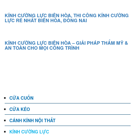
KÍNH CƯỜNG LỰC BIÊN HÒA, THI CÔNG KÍNH CƯỜNG
LỰC RẺ NHẤT BIÊN HÒA, ĐỒNG NAI
KÍNH CƯỜNG LỰC BIÊN HÒA – GIẢI PHÁP THẨM MỸ &
AN TOÀN CHO MỌI CÔNG TRÌNH
DANH MỤC
CỬA CUỐN
CỬA KÉO
CÁNH KÍNH NỘI THẤT
KÍNH CƯỜNG LỰC