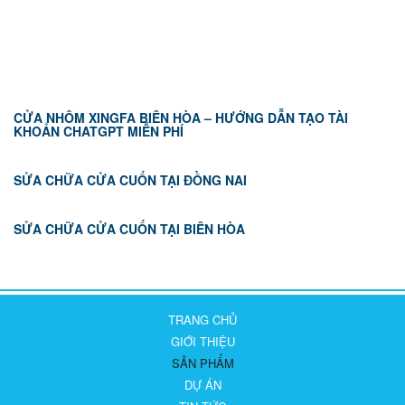
TIN TỨC
CỬA NHÔM XINGFA BIÊN HÒA – HƯỚNG DẪN TẠO TÀI
KHOẢN CHATGPT MIỄN PHÍ
SỬA CHỮA CỬA CUỐN TẠI ĐỒNG NAI
SỬA CHỮA CỬA CUỐN TẠI BIÊN HÒA
TRANG CHỦ
GIỚI THIỆU
SẢN PHẨM
DỰ ÁN