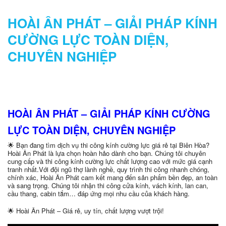
HOÀI ÂN PHÁT – GIẢI PHÁP KÍNH
CƯỜNG LỰC TOÀN DIỆN,
CHUYÊN NGHIỆP
HOÀI ÂN PHÁT – GIẢI PHÁP KÍNH CƯỜNG
LỰC TOÀN DIỆN, CHUYÊN NGHIỆP
🌟 Bạn đang tìm dịch vụ thi công kính cường lực giá rẻ tại Biên Hòa?
Hoài Ân Phát là lựa chọn hoàn hảo dành cho bạn. Chúng tôi chuyên
cung cấp và thi công kính cường lực chất lượng cao với mức giá cạnh
tranh nhất.Với đội ngũ thợ lành nghề, quy trình thi công nhanh chóng,
chính xác, Hoài Ân Phát cam kết mang đến sản phẩm bền đẹp, an toàn
và sang trọng. Chúng tôi nhận thi công cửa kính, vách kính, lan can,
cầu thang, cabin tắm… đáp ứng mọi nhu cầu của khách hàng.
🌟 Hoài Ân Phát – Giá rẻ, uy tín, chất lượng vượt trội!