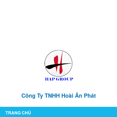
126/76 ,KP1 , P. Tân Hiệp , TP Biên Hòa , T. Đồng Nai
hoaianphat2010@gmail.com
0907 880 816 - 0971 026 411
Công Ty TNHH Hoài Ân Phát
TRANG CHỦ