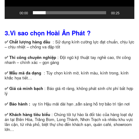
00:00
00:25
3.Vì sao chọn Hoài Ân Phát ?
✅ Chất lượng hàng đầu
: Sử dụng kính cường lực đạt chuẩn, chịu lực
– chịu nhiệt – chống va đập tốt
✅ Thi công chuyên nghiệp
: Đội ngũ kỹ thuật tay nghề cao, thi công
nhanh – chính xác – gọn gàng
✅ Mẫu mã đa dạng
: Tùy chọn kính mờ, kính màu, kính trong, kính
khắc họa tiết…
✅ Giá cả minh bạch
: Báo giá rõ ràng, không phát sinh chi phí bất hợp
lý
✅ Bảo hành :
uy tín Hậu mãi dài hạn ,sẵn sàng hỗ trợ bảo trì tận nơi
✅
Khách hàng tiêu biểu
: Chúng tôi tự hào là đối tác của hàng loạt dự
án tại Biên Hòa, Trảng Bom, Long Thành, Nhơn Trạch và nhiều khu vực
lân cận, từ nhà phố, biệt thự cho đến khách sạn, quán café, showroom
lớn…