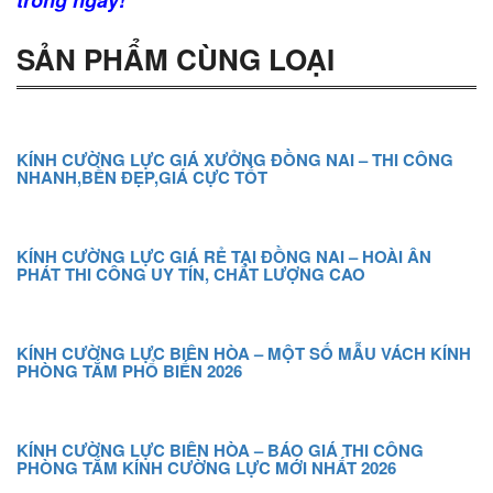
SẢN PHẨM CÙNG LOẠI
KÍNH CƯỜNG LỰC GIÁ XƯỞNG ĐỒNG NAI – THI CÔNG
NHANH,BỀN ĐẸP,GIÁ CỰC TỐT
KÍNH CƯỜNG LỰC GIÁ RẺ TẠI ĐỒNG NAI – HOÀI ÂN
PHÁT THI CÔNG UY TÍN, CHẤT LƯỢNG CAO
KÍNH CƯỜNG LỰC BIÊN HÒA – MỘT SỐ MẪU VÁCH KÍNH
PHÒNG TẮM PHỔ BIẾN 2026
KÍNH CƯỜNG LỰC BIÊN HÒA – BÁO GIÁ THI CÔNG
PHÒNG TẮM KÍNH CƯỜNG LỰC MỚI NHẤT 2026