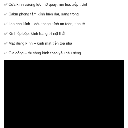
✅ Cửa kính cường lực mở quay, mở lùa, xếp trượt
✅ Cabin phòng tắm kính hiện đại, sang trọng
✅ Lan can kính – cầu thang kính an toàn, tinh tế
✅ Kính ốp bếp, kính trang trí nội thất
✅ Mặt dựng kính – kính mặt tiền tòa nhà
✅ Gia công – thi công kính theo yêu cầu riêng
Trình
chơi
Video