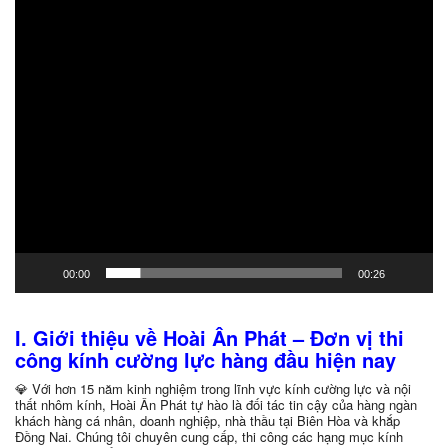
00:00
00:26
I. Giới thiệu về Hoài Ân Phát – Đơn vị thi
công kính cường lực hàng đầu hiện nay
💎 Với hơn 15 năm kinh nghiệm trong lĩnh vực kính cường lực và nội
thất nhôm kính, Hoài Ân Phát tự hào là đối tác tin cậy của hàng ngàn
khách hàng cá nhân, doanh nghiệp, nhà thầu tại Biên Hòa và khắp
Đồng Nai. Chúng tôi chuyên cung cấp, thi công các hạng mục kính