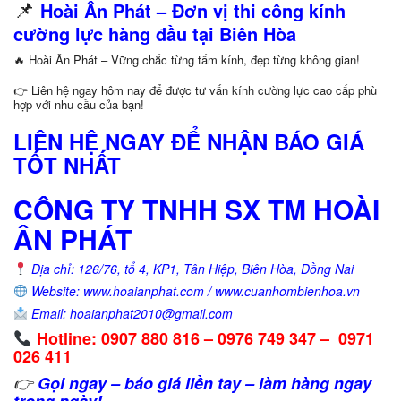
📌
Hoài Ân Phát – Đơn vị thi công kính
cường lực hàng đầu tại Biên Hòa
🔥 Hoài Ân Phát – Vững chắc từng tấm kính, đẹp từng không gian!
👉 Liên hệ ngay hôm nay để được tư vấn kính cường lực cao cấp phù
hợp với nhu cầu của bạn!
LIÊN HỆ NGAY ĐỂ NHẬN BÁO GIÁ
TỐT NHẤT
CÔNG TY TNHH SX TM HOÀI
ÂN PHÁT
Địa chỉ: 126/76, tổ 4, KP1, Tân Hiệp, Biên Hòa, Đồng Nai
Website: www.hoaianphat.com / www.cuanhombienhoa.vn
Email: hoaianphat2010@gmail.com
Hotline: 0907 880 816 – 0976 749 347 – 0971
026 411
👉
Gọi ngay – báo giá liền tay – làm hàng ngay
trong ngày!